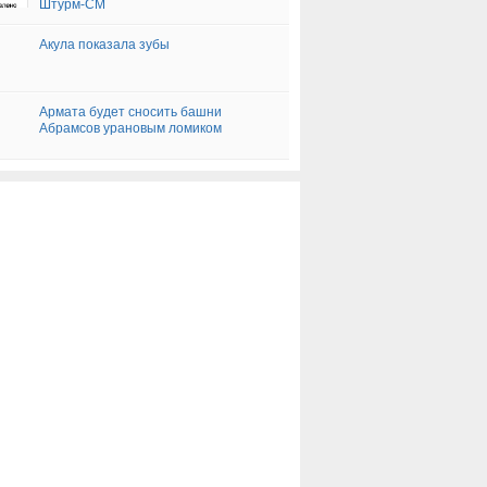
Штурм-СМ
Акула показала зубы
Армата будет сносить башни
Абрамсов урановым ломиком