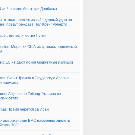
.cz: Чешские богатыри Донбасса
я готовит превентивный ядерный удар по
ке, предупреждает Пол Крейг Робертс
aper: Его величество Путин
posten: Морпехи США испугалась норвежской
ды
elt: ЕС не дают покоя бюджетные излишки
don: Визит Трампа в Саудовскую Аравию:
я напугана
urter Allgemeine Zeitung: Украина во
ских сетях
n.az: Трамп берется за Иран
ак американские ВМС намерены одолеть
йскую ПВО