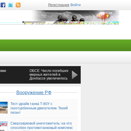
Регистрация
Войти
овки
ОБСЕ: Число погибших
Столтенберг: Позиция
мирных жителей в
НАТО в отношении
Донбассе увеличилось
России не изменилась
на 120 процентов —
с приходом Трампа —
Новороссия
Новороссия
Вооружение РФ
Тест-драйв танка Т-80У с
газотурбинным двигателем. Тихий
гигант
Сверхзвуковой уничтожитель: на что
способен противотанковый комплекс