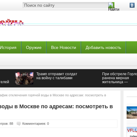
История
Оружие
Все Новости
Добавить новость
Трамп отправит солдат
При обстреле Горл
на войну с талибами
ранена мирная
телей
жительница —
Новороссия
афик отключения горячей воды в Москве по адресам: посмотреть в
воды в Москве по адресам: посмотреть в
тров: 88
Комментариев: 0