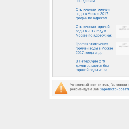
по адресам
опубликован в
интернете на сайте
Отключение горячей
МОЭК
воды в Москве 2017:
график по адресам
Отключение горячей
воды в 2017 году в
Москве по адресу: как
узнать график
График отключения
горячей воды в Москве
2017: когда и где
отключат по районам
В Петербурге 279
домов остаются без
горячей воды из-за
порыва трубы
Уважаемый посетитель, Вы зашли н
рекомендуем Вам
зарегистрироват