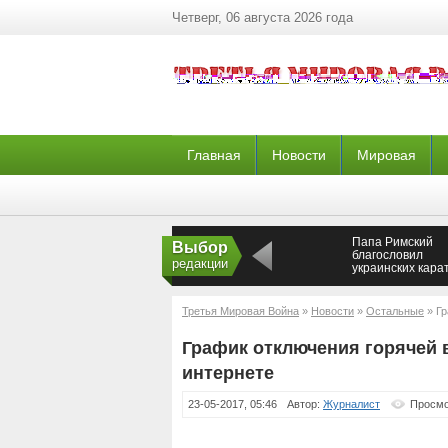
Четверг, 06 августа 2026 года
Главная
Новости
Мировая
Папа Римский
Выбор
благословил
редакции
украинских кара
— Новороссия
Третья Мировая Война
»
Новости
»
Остальные
» Гр
интернете
График отключения горячей 
интернете
23-05-2017, 05:46
Автор:
Журналист
Просмо