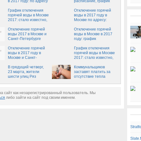
в 2017 году: по адресу
расписание, график
узнать сроки
по адресам
График отключения
Отключение горячей
горячей воды в Москве
воды в 2017 году в
2017: стало известно,
Москве по адресу:
когда отключат, где
график, где узнать
узнать
Отключение горячей
Отключение горячей
воды 2017 в Москве и
воды в Москве в 2017
Санкт-Петербурге
году: график
МОЭК по адресам:
опубликован в
график
Отключение горячей
интернете
График отключения
воды в 2017 году в
горячей воды в Москве
Москве и Санкт-
2017: стало известно,
Петербурге: график
когда отключат
отключения по
В грядущий четверг,
Коммунальщиков
адресам
23 марта, жители
заставят платить за
шести улиц Ряз
отсутствие тепла
а сайт как незарегистрированный пользователь. Мы
ься
либо зайти на сайт под своим именем.
Strat
Slate.