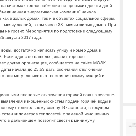
т на системах теплоснабжения не превысит десяти дней.
объединенная энергетическая компания" начала
 как в жилых домах, так и в объектах социальной сферы.
 тысячу зданий, в том числе 33 тысячи жилых домов. При
ды не грозит. Мероприятия по подготовке к следующему
5 августа 2017 года.
 воды, достаточно написать улицу и номер дома в
 Если адрес не нашелся, значит, горячее
ет другая организация, сообщается на сайте МОЭК.
00 даты начала до 23:59 даты окончания отключения
то они могут зависеть от состояния коммуникаций и
иционными плановые отключения горячей воды в весенне-
 выявления изношенных систем подачи горячей воды и
 новому отопительному сезону. В частности, в текущем
о сотен километров теплосетей с заменой изношенных
 что в дальнейшем позволит свести к минимуму