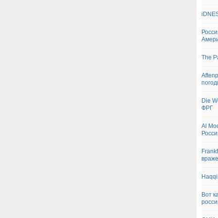
iDNES
Росси
Амери
The P
Aften
пого
Die W
ФРГ
Al Mo
Росси
Frankf
враже
Haqqi
Вот к
росси