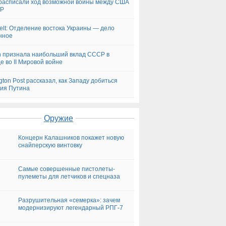
асписали ход возможной войны между США
ДР
elt: Отделение востока Украины — дело
нное
n признала наибольший вклад СССР в
е во II Мировой войне
ngton Post рассказал, как Западу добиться
ия Путина
Оружие
Концерн Калашников покажет новую
снайперскую винтовку
Самые совершенные пистолеты-
пулеметы для летчиков и спецназа
Разрушительная «семерка»: зачем
модернизируют легендарный РПГ-7