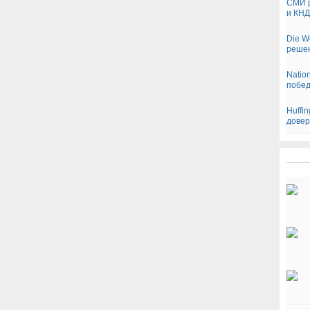
СМИ р
и КН
Die W
реше
Natio
побед
Huffi
довер