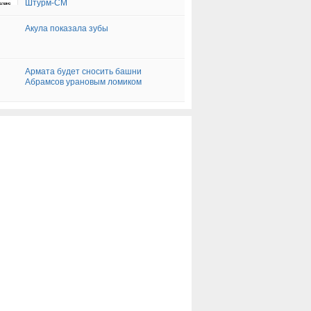
Штурм-СМ
Акула показала зубы
Армата будет сносить башни
Абрамсов урановым ломиком