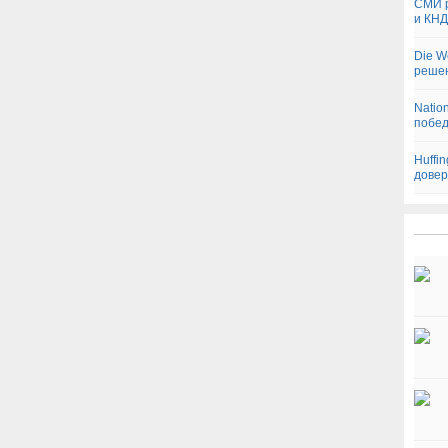
СМИ р
и КН
Die W
реше
Natio
побед
Huffi
довер