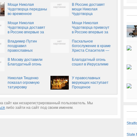
Мощи Николая
В Россию доставят
Чудотворца переданы
мощи Николая
во временное
Чудотворца
хранение РПЦ
Мощи Николая
Мощи Николая
Чудотворца доставят
Чудотворца привезут
в Россию впервые за
в Россию впервые за
930 лет
930 лет
Владимир Путин
Пасхальное
поздравил
богослужение в храме
православных
Христа Спасителя —
христиан с Пасхой
ПРЯМАЯ
(ФОТО)
В Москву доставили
ТРАНСЛЯЦИЯ
Благодатный огонь
Благодатный огонь
сошел в Иерусалиме
Николая Тищенко
У православных
показал огромную
верующих наступает
татуировку
Прощеное
воскресенье
а сайт как незарегистрированный пользователь. Мы
ься
либо зайти на сайт под своим именем.
Strat
Slate.