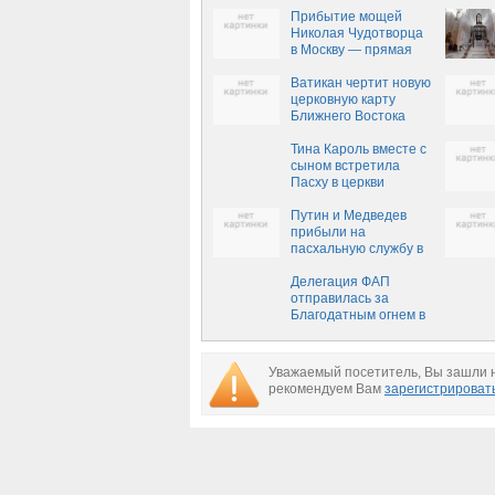
Прибытие мощей
Николая Чудотворца
в Москву — прямая
трансляция
Ватикан чертит новую
церковную карту
Ближнего Востока
Тина Кароль вместе с
сыном встретила
Пасху в церкви
Путин и Медведев
прибыли на
пасхальную службу в
храм Христа
Спасителя
Делегация ФАП
отправилась за
Благодатным огнем в
Иерусалим
Уважаемый посетитель, Вы зашли н
рекомендуем Вам
зарегистрироват