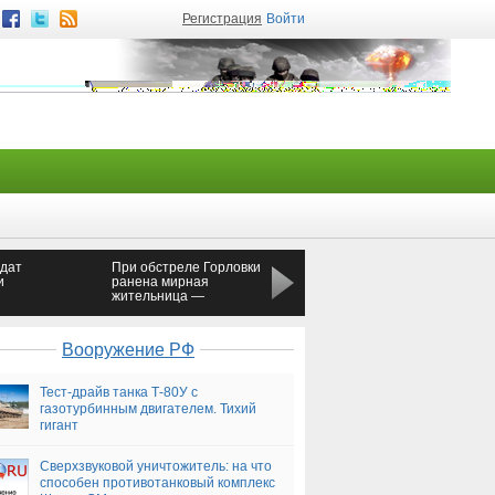
Регистрация
Войти
лдат
При обстреле Горловки
ОБСЕ: Число погибши
и
ранена мирная
мирных жителей в
жительница —
Донбассе увеличилось
Новороссия
на 120 процентов —
Новороссия
Вооружение РФ
Тест-драйв танка Т-80У с
газотурбинным двигателем. Тихий
гигант
Сверхзвуковой уничтожитель: на что
способен противотанковый комплекс