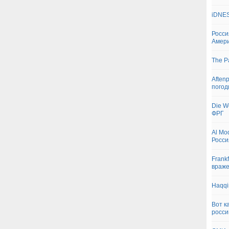
iDNES
Росси
Амери
The P
Aften
пого
Die W
ФРГ
Al Mo
Росси
Frankf
враже
Haqqi
Вот к
росси