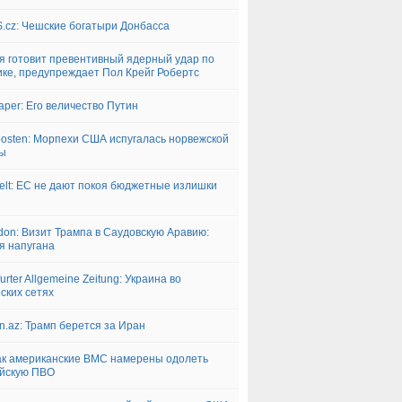
.cz: Чешские богатыри Донбасса
я готовит превентивный ядерный удар по
ке, предупреждает Пол Крейг Робертс
aper: Его величество Путин
posten: Морпехи США испугалась норвежской
ды
elt: ЕС не дают покоя бюджетные излишки
don: Визит Трампа в Саудовскую Аравию:
я напугана
urter Allgemeine Zeitung: Украина во
ских сетях
n.az: Трамп берется за Иран
ак американские ВМС намерены одолеть
йскую ПВО