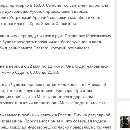
ера, примерно в 16:00. Самолет со святыней встречала
ее духовенство Русской православной церкви.
олит Истринский Арсений совершил молебен в честь
я отправилась в Храм Христа Спасителя.
частницу передадут из рук в руки Патриарху Московскому
е будет проходить праздничное богослужение в честь
 был день памяти Святого, который отмечается
не в период с 22 мая по 12 июля. Она будет находиться
 можно будет с 08:00 до 21:00.
колая Чудотворца поклонятся миллионы паломников. В
те, кто исповедует католическую веру. При этом
лающих прибывать в Москву на железнодорожном
луживать тысячи волонтеров - Москва подготовилась к
важаемых и любимых святых в России. Ему на регулярной
всем мире. Прославился он тем, что совершал чудеса,
ворец. Николай Чудотворец, согласно поверьям, исполняет