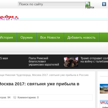
История
Оружие
Все Новости
Добавить новость
25 мая
Папа Римский
Трамп отправит со
благословил
на войну с талибам
украинских карателей
— Новороссия
щи Николая Чудотворца, Москва 2017: святыня уже прибыла в Россию
осква 2017: святыня уже прибыла в
тров: 94
Комментариев: 0