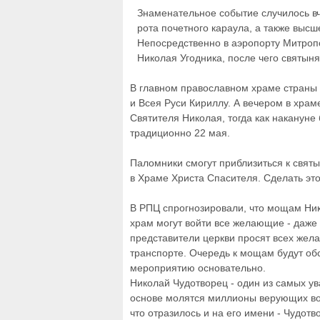
Знаменательное событие случилось вч
рота почетного караула, а также высш
Непосредственно в аэропорту Митроп
Николая Угодника, после чего святын
В главном православном храме страны 
и Всея Руси Кириллу. А вечером в храм
Святителя Николая, тогда как накануне
традиционно 22 мая.
Паломники смогут приблизиться к святы
в Храме Христа Спасителя. Сделать это
В РПЦ спрогнозировали, что мощам Ни
храм могут войти все желающие - даже 
представители церкви просят всех же
транспорте. Очередь к мощам будут обс
мероприятию основательно.
Николай Чудотворец - один из самых у
основе молятся миллионы верующих во 
что отразилось и на его имени - Чудот