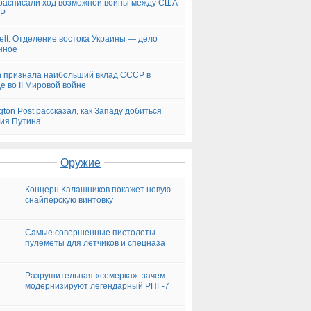
асписали ход возможной войны между США
ДР
elt: Отделение востока Украины — дело
нное
n признала наибольший вклад СССР в
е во II Мировой войне
ngton Post рассказал, как Западу добиться
ия Путина
Оружие
Концерн Калашников покажет новую
снайперскую винтовку
Самые совершенные пистолеты-
пулеметы для летчиков и спецназа
Разрушительная «семерка»: зачем
модернизируют легендарный РПГ-7