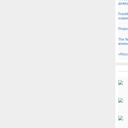
дожид
Frankf
новая
Proje
The W
влиян
«Росс