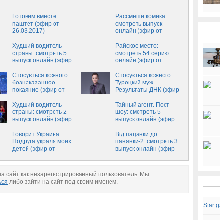
Готовим вместе:
Рассмеши комика:
паштет (эфир от
смотреть выпуск
26.03.2017)
онлайн (эфир от
25.03.2017)
Худший водитель
Райское место:
страны: смотреть 5
смотреть 54 серию
выпуск онлайн (эфир
онлайн (эфир от
от 24.03.2017)
24.03.2017)
Стосується кожного:
Стосується кожного:
безнаказанное
Турецкий муж.
покаяние (эфир от
Результаты ДНК (эфир
23.03.2017)
от 22.03.2017)
Худший водитель
Тайный агент. Пост-
страны: смотреть 2
шоу: смотреть 5
выпуск онлайн (эфир
выпуск онлайн (эфир
от 21.03.2017)
от 20.03.2017)
Говорит Украина:
Від пацанки до
Подруга украла моих
панянки-2: смотреть 3
детей (эфир от
выпуск онлайн (эфир
14.03.2017)
от 08.03.2017)
а сайт как незарегистрированный пользователь. Мы
ься
либо зайти на сайт под своим именем.
Star 