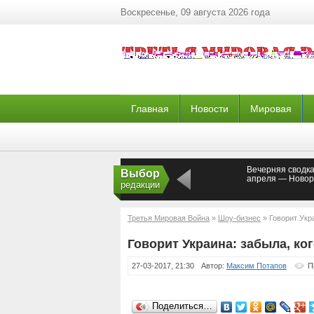
Воскресенье, 09 августа 2026 года
Главная
Новости
Мировая
Вечерняя сводка
Выбор
апреля — Новор
редакции
Третья Мировая Война
»
Шоу-бизнес
» Говорит Укра
Говорит Украина: забыла, ког
27-03-2017, 21:30
Автор:
Максим Потапов
П
Поделиться…