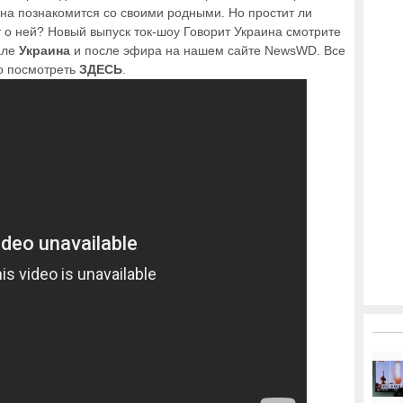
ина познакомится со своими родными. Но простит ли
 о ней? Новый выпуск ток-шоу Говорит Украина смотрите
нале
Украина
и после эфира на нашем сайте NewsWD. Все
о посмотреть
ЗДЕСЬ
.