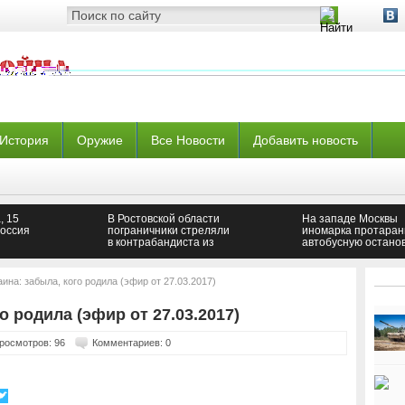
История
Оружие
Все Новости
Добавить новость
, 15
В Ростовской области
На западе Москвы
оссия
пограничники стреляли
иномарка протаран
в контрабандиста из
автобусную остано
Украины
ина: забыла, кого родила (эфир от 27.03.2017)
о родила (эфир от 27.03.2017)
росмотров: 96
Комментариев: 0