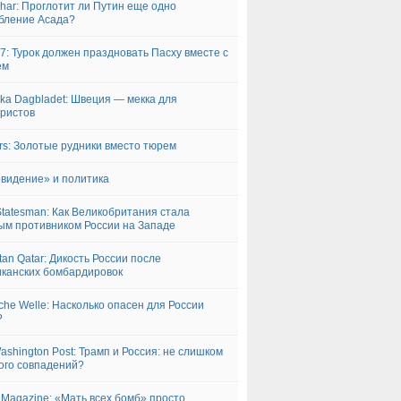
har: Проглотит ли Путин еще одно
бление Асада?
7: Турок должен праздновать Пасху вместе с
ем
ka Dagbladet: Швеция — мекка для
ристов
rs: Золотые рудники вместо тюрем
видение» и политика
tatesman: Как Великобритания стала
ым противником России на Западе
tan Qatar: Дикость России после
канских бомбардировок
che Welle: Насколько опасен для России
?
ashington Post: Трамп и Россия: не слишком
ого совпадений?
 Magazine: «Мать всех бомб» просто