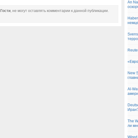
An Na
оскор
е
Гости
, не могут оставлять комментарии к данной публикации.
Haber
немц
Svens
терро
Reute
«Евро
New S
главн
Al-Wa
амери
Deuts
Иран
The W
ли мн
Wired