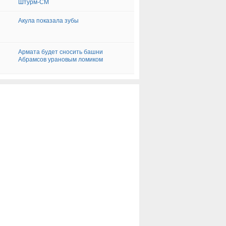
Штурм-СМ
Акула показала зубы
Армата будет сносить башни
Абрамсов урановым ломиком