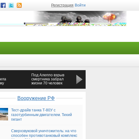
Регистрация
Войти
Под Алеппо взрыв
Полиция Москвы
ила
смертника забрал
задержала
вку
жизни 70 человек
перекрывший шоссе
свадебный кортеж
Вооружение РФ
Тест-драйв танка Т-80У с
газотурбинным двигателем. Тихий
гигант
Сверхзвуковой уничтожитель: на что
способен противотанковый комплекс