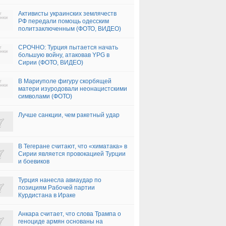
Активисты украинских землячеств
РФ передали помощь одесским
политзаключенным (ФОТО, ВИДЕО)
СРОЧНО: Турция пытается начать
большую войну, атаковав YPG в
Сирии (ФОТО, ВИДЕО)
В Мариуполе фигуру скорбящей
матери изуродовали неонацистскими
символами (ФОТО)
Лучше санкции, чем ракетный удар
В Тегеране считают, что «химатака» в
Сирии является провокацией Турции
и боевиков
Турция нанесла авиаудар по
позициям Рабочей партии
Курдистана в Ираке
Анкара считает, что слова Трампа о
геноциде армян основаны на