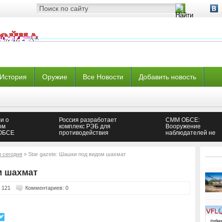
История
Оружие
Все Новости
Добавить новость
и о
Россия разработает
СММ ОБСЕ:
ом
комплекс РЭБ для
Вооружение
 ОБСЕ
противодействия
наблюдателей не
спутникам
решит проблему их
безопасности —
Новороссия
и сегодня
» Star gazete: Шашки под видом шахмат
м шахмат
 121
Комментариев: 0