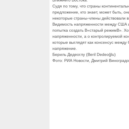
Ближнего Востока.
Судя по тому, что страны континенталь
предложение, кто знает, может быть, он
некоторые страны-члены действовали в
Видимость напряженности между США и
попытка создать В«старый режимВ». Хор
напряженности, а о контролируемой кон
которые выглядят как консенсус между
напряжение.
Бериль Дедеоглу (Beril Dedeoğlu)
Фото: РИА Новости, Дмитрий Виноградо