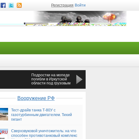
Регистрация
Войти
Подростки на мопеде
Кровля склада
погибли в Иркутской
обрушилась на людей
области под грузовым
под Липецком
поездом
Вооружение РФ
Тест-драйв танка Т-80У с
газотурбинным двигателем. Тихий
гигант
Сверхзвуковой уничтожитель: на что
способен противотанковый комплекс