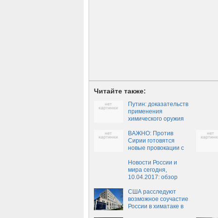
Читайте также:
Путин: доказательств
применения
химического оружия
войсками Асада нет
ВАЖНО: Против
Сирии готовятся
новые провокации с
химическим оружием,
— Путин
Новости России и
мира сегодня,
10.04.2017: обзор
свежих событий дня,
последние новости
США расследуют
России и мира на
возможное соучастие
сегодня, 10 апреля
России в химатаке в
Сирии