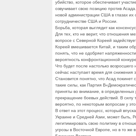
убийство, которое обеспечивает участи
озвучивает свою позицию против Асада
новой администрации США в глазах их с
сотрудничестве США и России.
Борьба, которая выглядит как консенсус
Для тех, кто не верит, что отношения 
вопросе с Северной Кореей задействуе
Кореей вмешивается Китай, и таким об
понять, что не одобряет напряженност
вероятность конфронтационной конкуре
Что будет после настолько возросшего
сейчас наступает время для снижения 
Становится понятно, что Асад покинет 
такие силы, как Партия В«Демократичес
приняты во внимание, в определенных
прекращение боевых действий. В силу 
вероятно, по некоторым вопросам у эт
В ответ на этот процесс, который впус
Украине и Средней Азии, может быть, Р
легитимировать свою политику в отнош
угрозы в Восточной Европе, но в то же