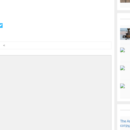
<
The A
сотру