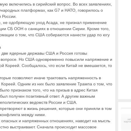
мую включились в сирийский вопрос. Во всех заявлениях,
ународных платформах, как G7 и НАТО, говорилось о
 России.
ию, не одобряющую уход Асада, не признал применение
ции СБ ООН о санкциях в отношении Сирии. Кроме того,
мации о том, что США собираются нанести удар по югу
а
то две ядерные державы США и Россия готовы
ом вопросе. Но США одновременно повысили напряжение и
ой Кореей. Сообщалось, что если Китай не вмешается, то
торые позволяют иначе трактовать напряженность в
Кореей. Одним из них было заявление Трампа о том, что
было признаком того, что на призыв в адрес Китая
 был получен позитивный ответ. А другим важным
еполитических ведомств России и США.
 претворяют в жизнь решения, которые они приняли в том
 конфликта между ними.
в опасных и напряженных отношениях, наводит на мысль
естно выстраивают. Сначала происходит массовое