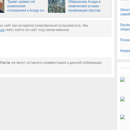
Трамп заявил об
Обвинения Асада в
изменении
химических атаках -
Obser
отношения к Асаду из-
провокация против
самой
за химатаки в Идлибе
побед России и Сирии
Deuts
а сайт как незарегистрированный пользователь. Мы
общес
ься
либо зайти на сайт под своим именем.
Позиц
Недем
е
Гости
, не могут оставлять комментарии к данной публикации.