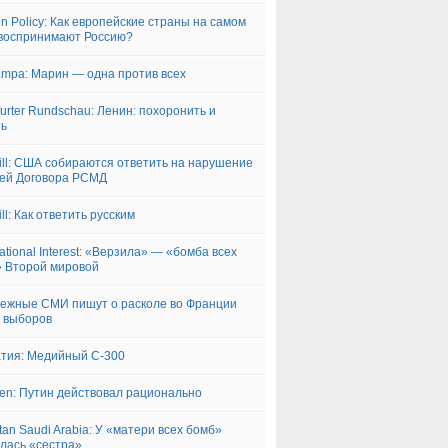
gn Policy: Как европейские страны на самом
воспринимают Россию?
ampa: Марин — одна против всех
furter Rundschau: Ленин: похоронить и
ть
ill: США собираются ответить на нарушение
ей Договора РСМД
ll: Как ответить русским
ational Interest: «Верзила» — «бомба всех
 Второй мировой
ежные СМИ пишут о расколе во Франции
 выборов
тия: Медийный С-300
iken: Путин действовал рационально
tan Saudi Arabia: У «матери всех бомб»
лась «сестра»