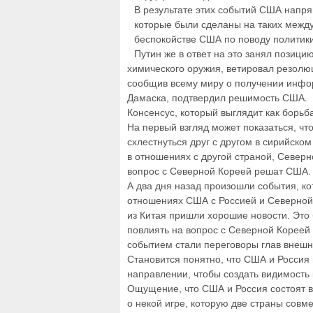
В результате этих событий США напря
которые были сделаны на таких межд
беспокойстве США по поводу политики
Путин же в ответ на это занял позиц
химического оружия, ветировал резолю
сообщив всему миру о получении инфор
Дамаска, подтвердил решимость США.
Консенсус, который выглядит как борьб
На первый взгляд может показаться, ч
схлестнуться друг с другом в сирийск
в отношениях с другой страной, Северн
вопрос с Северной Кореей решат США.
А два дня назад произошли события, ко
отношениях США с Россией и Северной 
из Китая пришли хорошие новости. Это 
повлиять на вопрос с Северной Кореей
событием стали переговоры глав внешн
Становится понятно, что США и Россия
направлении, чтобы создать видимость
Ощущение, что США и Россия состоят 
о некой игре, которую две страны совм