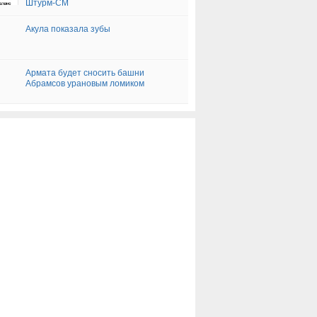
Штурм-СМ
Акула показала зубы
Армата будет сносить башни
Абрамсов урановым ломиком