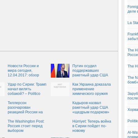
Forei
деле 
La St
Frank
забы
The H
Росси
Новости России и
Путин осудил
The Hi
мира сегодня,
поддержавших
12.04.2017: обзор
ракетный удар США
The N
свежих событий дня,
по Сирии
бомб»
последние новости
Удар по Сирии: Трамп
Как Украина доказала
России и мира на
начал вилять
применение
сегодня, 12 апреля
собакой? – Politico
химического оружия
Заруб
войсками Асада
после
Тиллерсон
(ВИДЕО)
Кадыров назвал
разочарован
ракетный удар США
Хорва
реакцией России на
«щедрым подарком»
ракетный удар по
для террористов
Polit
Сирии
The Washington Post:
Hürriyet: Теперь война
Россия стоит перед
в Сирии пойдет по-
выбором
новому
Al-Wa
появи