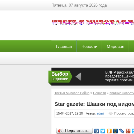
Пятница, 07 августа 2026 года
Главная
Новости
Мировая
В ЛНР рассказал
Выбор
предотвращенн
редакции
теракте против
— Новороссия
Третья Мировая Война
»
Новости
»
Краткие новост
Star gazete: Шашки под видо
15-04-2017, 19:20
Автор:
admin
Просмотров:
Поделиться…