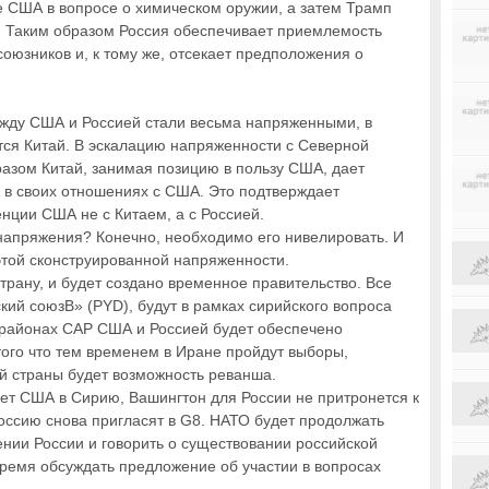
е США в вопросе о химическом оружии, а затем Трамп
. Таким образом Россия обеспечивает приемлемость
оюзников и, к тому же, отсекает предположения о
между США и Россией стали весьма напряженными, в
тся Китай. В эскалацию напряженности с Северной
разом Китай, занимая позицию в пользу США, дает
и в своих отношениях с США. Это подтверждает
нции США не с Китаем, а с Россией.
 напряжения? Конечно, необходимо его нивелировать. И
этой сконструированной напряженности.
страну, и будет создано временное правительство. Все
кий союзВ» (PYD), будут в рамках сирийского вопроса
 районах САР США и Россией будет обеспечено
того что тем временем в Иране пройдут выборы,
ой страны будет возможность реванша.
кает США в Сирию, Вашингтон для России не притронется к
оссию снова пригласят в G8. НАТО будет продолжать
ении России и говорить о существовании российской
 время обсуждать предложение об участии в вопросах