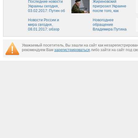
свежие новости
Последние новости
Жириновский
России и мира на
Украины сегодня,
пригрозил Украине
сегодня, 8 февраля
03.02.2017: Путин об
после того, как
обстрелах Донбасса
сдвинет Путина.
Новости России и
Видео.
Новогоднее
мира сегодня,
обращение
08.01.2017: обзор
Владимира Путина
главных событий,
видео: президент
актуальные новости
поздравил россиян,
России и мира на
подведя итоги года
Уважаемый посетитель, Вы зашли на сайт как незарегистрирова
сегодня, 8 января
рекомендуем Вам
зарегистрироваться
либо зайти на сайт под св