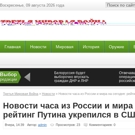
Воскресенье, 09 августа 2026 года
Главная
Новости
Мировая
История
Оружие
Белоруссия будет
Отвечав
Выбор
выборочно впускать
операци
редакции
граждан ДНР и ЛНР
российск
повышен
Третья Мировая Война
»
Новости
» Новости часа из России и мира на сегодня: рейт
Новости часа из России и мира 
рейтинг Путина укрепился в С
Вчера, 14:39
Автор:
admin
Просмотров: 23
Комментариев: 0