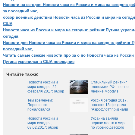
Новости на сегодня Новости часа из России и мира на сегодня: р
за последний час,
обзор военных действий Новости часа из России и мира на сегодн
США,
Новости часа из России и мира на сегодня: рейтинг Путина укреп
сегодня,
Новости дня Новости часа из России и мира на сегодня: рейтинг 
последний час,
Читать самые свежие новости про за о по Новости часа из России 
Путина укрепился в США последние
Читайте также:
Новости России и
Стабильный рейтинг
мира сегодня, 22
экономики РФ – новое
февраля 2017: обзор
мнение Moody’s
свежих событий,
картина дня
Тем временем:
Россия сегодня 2017,
22.02.2017
Порошенко
новости 18 февраля:
пожаловался
"Аэрофлот" признали
европейцам на
самой мощной
нелюбовь Путина к
Новости России и
авиакомпанией
Украина заняла
Украине
мира сегодня,
первое место в мире
08.02.2017: обзор
по уровню детского
главных событий,
алкоголизма