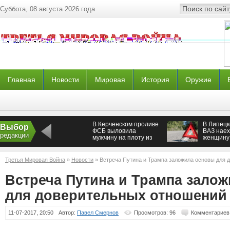
Суббота, 08 августа 2026 года
Главная
Новости
Мировая
История
Оружие
В Керченском проливе
В Липецк
Выбор
ФСБ выловила
ВАЗ наех
редакции
мужчину на плоту из
женщину 
досок и бутылок
детьми
Третья Мировая Война
»
Новости
» Встреча Путина и Трампа заложила основы для 
Встреча Путина и Трампа зало
для доверительных отношений
11-07-2017, 20:50
Автор:
Павел Смернов
Просмотров: 96
Комментариев: