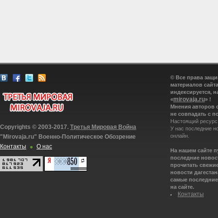
© Все права защ
материалов сайта
индексируется, н
mirovaja.ru
«
» !
Мнения авторов 
не совпадать с п
Настоящий ресурс
Copyrights © 2003-2017.
Третья Мировая Война
У нас последние н
онлайн.
"Mirovaja.ru" Военно-Политическое Обозрение
Контакты
О нас
На нашем сайте 
последние новост
прочитать свежие
новости дагестана
самые последние 
на сайте.
Контакты