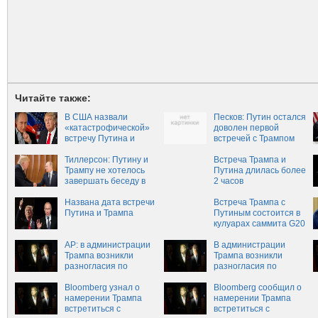
Читайте также:
В США назвали
Песков: Путин остался
«катастрофической»
доволен первой
встречу Путина и
встречей с Трампом
Трампа
Тиллерсон: Путину и
Встреча Трампа и
Трампу не хотелось
Путина длилась более
завершать беседу в
2 часов
Гамбурге
Названа дата встречи
Встреча Трампа с
Путина и Трампа
Путиным состоится в
кулуарах саммита G20
AP: в администрации
В администрации
Трампа возникли
Трампа возникли
разногласия по
разногласия по
встрече с Путиным
встрече с Путиным
Bloomberg узнал о
Bloomberg сообщил о
намерении Трампа
намерении Трампа
встретиться с
встретиться с