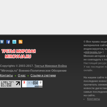
© Все права защ
материалов сайта
индексируется, н
mirovaja.ru
«
» !
Мнения авторов 
не совпадать с п
Настоящий ресурс
Copyrights © 2003-2017.
Третья Мировая Война
У нас последние н
онлайн.
"Mirovaja.ru" Военно-Политическое Обозрение
Контакты
О нас
Ссылки и счетчики
На нашем сайте 
последние новост
прочитать свежие
новости дагестана
самые последние 
на сайте.
Контакты