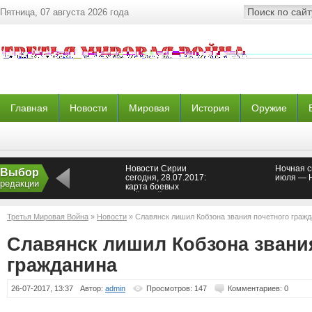
Пятница, 07 августа 2026 года
Главная
Новости
Мировая
История
Оружие
Новости Сирии
Ночная с
Выбор
сегодня, 28.07.2017:
июля — 
редакции
карта боевых
действий, ситуация
сейчас, свежие новости
Сирии сегодня, 28
Третья Мировая Война
»
Новости
» Славянск лишил Кобзона звания почетного граж
июля 2017
Славянск лишил Кобзона звани
гражданина
26-07-2017, 13:37
Автор:
admin
Просмотров: 147
Комментариев: 0