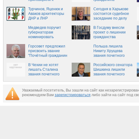
тюремным срокам за
Калининграда
агитацию в соцсети —
Турчинов, Яценюк и
Сегодня в Харькове
Новороссия
Аваков архитекторы
состоится судебное
ДНР и ЛНР
заседание по делу
бывшего мэра
Медведев поручит
Славянска Нелли
В Госдуму внесли
губернаторам
Штепы
проект о лишении
номинировать
гражданства
артистов на почетные
осужденных за
звания
Горсовет предложил
терроризм
Польша лишила
присвоить звание
Никиту Хрущева
"Почётный гражданин
звания почетного
области" Владимиру
гражданина Щецина
Егорову
В Чехии не хотят
Российского сенатора
лишать Сталина
Шишкина лишили
звания почетного
звания почетного
гражданина
жителя Харькова
Уважаемый посетитель, Вы зашли на сайт как незарегистрирова
рекомендуем Вам
зарегистрироваться
либо зайти на сайт под св