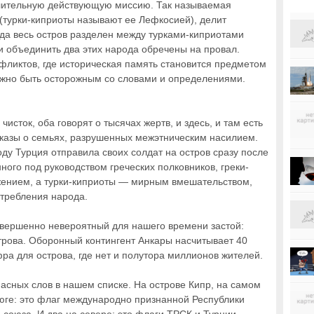
ительную действующую миссию. Так называемая
турки-киприоты называют ее Лефкосией), делит
ода весь остров разделен между турками-киприотами
и объединить два этих народа обречены на провал.
нфликтов, где историческая память становится предметом
ужно быть осторожным со словами и определениями.
исток, оба говорят о тысячах жертв, и здесь, и там есть
казы о семьях, разрушенных межэтническим насилием.
оду Турция отправила своих солдат на остров сразу после
ного под руководством греческих полковников, греки-
жением, а турки-киприоты — мирным вмешательством,
стребления народа.
совершенно невероятный для нашего времени застой:
строва. Оборонный контингент Анкары насчитывает 40
ра для острова, где нет и полутора миллионов жителей.
асных слов в нашем списке. На острове Кипр, на самом
 юге: это флаг международно признанной Республики