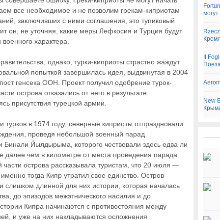
вы совершаете ошибку. Греки-киприоты не могут начать
Fortu
лаем все необходимое и не позволим грекам-киприотам
могут
паний, заключивших с ними соглашения, это тупиковый
ит он, не уточняя, какие меры Лефкосия и Турция будут
Rzecz
Кремл
й военного характера.
Il Fo
авительства, однако, турки-киприоты страстно жаждут
Поезж
вальной попыткой завершилась идея, выдвинутая в 2004
пост генсека ООН. Проект получил одобрение турок-
Aerom
асти острова отказались от него в результате
New E
сь присутствия турецкой армии.
Крым
ки турков в 1974 году, северные киприоты отпраздновали
ождения, проведя небольшой военный парад
и Бинали Йылдырыма, которого чествовали здесь едва ли
Не далее чем в километре от места проведения парада
й части острова рассказывала туристам, что 20 июля —
 именно тогда Кипр утратил свое единство. Остров
и слишком длинной для них истории, которая началась
ва, до эпизодов межэтнического насилия и до
стории Кипра начинаются с противостояния между
ей, и уже на них накладываются осложнения