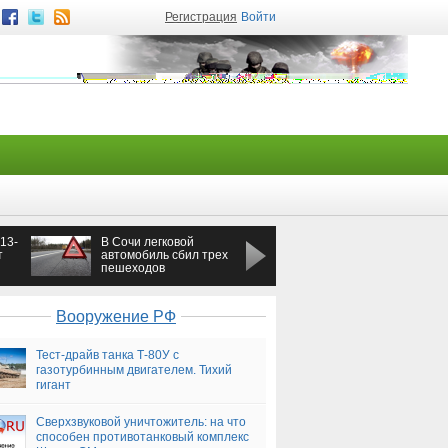
Регистрация
Войти
13-
В Сочи легковой
Военкор ДНР:
т
автомобиль сбил трех
Украинские силовики
пешеходов
отброшены еще на
одном участке фронта
Вооружение РФ
Тест-драйв танка Т-80У с
газотурбинным двигателем. Тихий
гигант
Сверхзвуковой уничтожитель: на что
способен противотанковый комплекс