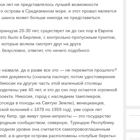
орок лет не представлялось лучшей возможности
о острова в Средиземном море, и этот провал является
о шанса может больше никогда не представиться.
ранцуза 20-30 лет, существует ли до сих пор в Европе
 это было в Берлине, с контрольно-пропускным пунктом,
 которые волком смотрят друг на друга
безусловно, ответит, что ничего подобного
 назвали, да и разве все это — не пережиток прошлого?
вляя документы (сначала паспорт, потом удостоверение
 Никосии на другую часть этой маленькой столицы
зделены уже 40 лет, и это до сих пор остается огромной
роекта. Никосия, город с наследием тамплиеров,
отсюда в походы на Святую Землю), венецианцев,
кой колонией с 1878 по 1959 год), уже сорок лет
ку Кипр, где живут греки-киприоты — это государство
ародным сообществом; северную, Турецкую Республику
родном уровне она считается самопровозглашенным
ией; а в центре острова расположены «голубые береты»