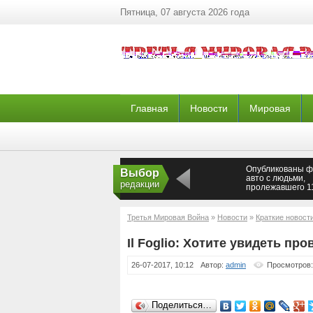
Пятница, 07 августа 2026 года
Главная
Новости
Мировая
Опубликованы ф
Выбор
авто с людьми,
редакции
пролежавшего 1
на дне Волги
Третья Мировая Война
»
Новости
»
Краткие новост
Кипр
Il Foglio: Хотите увидеть пр
26-07-2017, 10:12
Автор:
admin
Просмотров:
Поделиться…