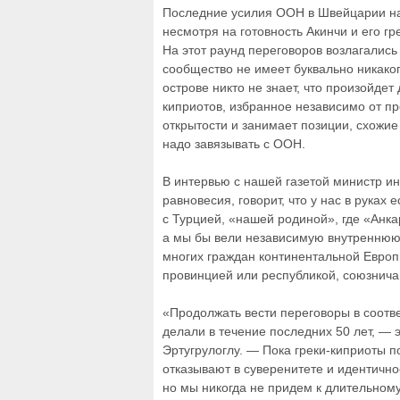
Последние усилия ООН в Швейцарии нат
несмотря на готовность Акинчи и его г
На этот раунд переговоров возлагалис
сообщество не имеет буквально никаког
острове никто не знает, что произойдет
киприотов, избранное независимо от пр
открытости и занимает позиции, схожие
надо завязывать с ООН.
В интервью с нашей газетой министр ин
равновесия, говорит, что у нас в руках
с Турцией, «нашей родиной», где «Анка
а мы бы вели независимую внутреннюю 
многих граждан континентальной Европы
провинцией или республикой, союзнича
«Продолжать вести переговоры в соотв
делали в течение последних 50 лет, — 
Эртугрулоглу. — Пока греки-киприоты 
отказывают в суверенитете и идентично
но мы никогда не придем к длительному