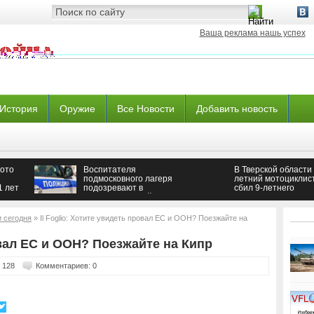
Ваша реклама нашь успех
История
Оружие
Все Новости
Добавить новость
ото
Воспитателя
В Тверской области 
подмосковного лагеря
летний мотоциклис
1 лет
подозревают в
сбил 9-летнего
растлении детей
школьника
и сегодня
» Il Foglio: Хотите увидеть провал ЕС и ООН? Поезжайте на
овал ЕС и ООН? Поезжайте на Кипр
 128
Комментариев: 0