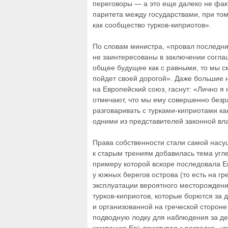
переговоры — а это еще далеко не факт
паритета между государствами, при том
как сообщество турков-киприотов».
По словам министра, «провал последних
не заинтересованы в заключении соглаш
общее будущее как с равными, то мы с
пойдет своей дорогой». Даже большие
на Европейский союз, гаснут: «Лично я
отмечают, что мы ему совершенно безр
разговаривать с турками-киприотами ка
одними из представителей законной вла
Права собственности стали самой насу
к старым трениям добавилась тема угле
примеру которой вскоре последовала E
у южных берегов острова (то есть на гр
эксплуатации вероятного месторождения
турков-киприотов, которые борются за 
и организованной на греческой стороне
подводную лодку для наблюдения за де