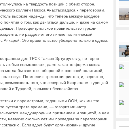
олкнулись на твердость позиций с обеих сторон,
реческого коллеги Никоса Анастасиадиса к переговорам.
ь столь высокие надежды, что теперь международное
о понятия о том, как двигаться дальше, и даже на самом
 дальше. Правоцентристское правительство турков-
езидента, не разделяет его линию политической
 с Анкарой. Это правительство убеждено только в одном:
остранных дел ТРСК Тахсин Эртугрулоглу, не теряя
 есть любые возможности, даже какая-то форма союза
ра могла бы заняться обороной и внешней политикой,
политику». По мнению греков-киприотов, и, вероятно,
, возможность того, что северный Кипр станет турецкой
ющей с Турцией, вызывает беспокойство.
етствии с параметрами, заданными ООН, как мы это
это пустая трата времени, — говорит министр
пользуются международным признанием и защитой, а нам
сти, неважно сколько лет мы проведем за переговорами,
 согласию. Если вдруг будут организованы другие