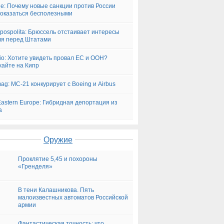
ne: Почему новые санкции против России
 оказаться бесполезными
pospolita: Брюссель отстаивает интересы
я перед Штатами
glio: Хотите увидеть провал ЕС и ООН?
айте на Кипр
ag: МС-21 конкурирует с Boeing и Airbus
astern Europe: Гибридная депортация из
а
Оружие
Проклятие 5,45 и похороны
«Гренделя»
В тени Калашникова. Пять
малоизвестных автоматов Российской
армии
Фантастическая точность: что