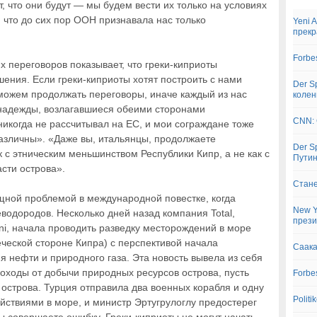
, что они будут — мы будем вести их только на условиях
 что до сих пор ООН признавала нас только
Yeni 
прекр
Forbe
 переговоров показывает, что греки-киприоты
ения. Если греки-киприоты хотят построить с нами
Der S
можем продолжать переговоры, иначе каждый из нас
колен
 надежды, возлагавшиеся обеими сторонами
CNN: 
 никогда не рассчитывал на ЕС, и мои сограждане тоже
азличны». «Даже вы, итальянцы, продолжаете
Der S
к с этническим меньшинством Республики Кипр, а не как с
Пути
сти острова».
Стане
щной проблемой в международной повестке, когда
New Y
водородов. Несколько дней назад компания Total,
прези
ni, начала проводить разведку месторождений в море
еческой стороне Кипра) с перспективой начала
Саака
 нефти и природного газа. Эта новость вывела из себя
доходы от добычи природных ресурсов острова, пусть
Forbe
 острова. Турция отправила два военных корабля и одну
Polit
йствиями в море, и министр Эртугрулоглу предостерег