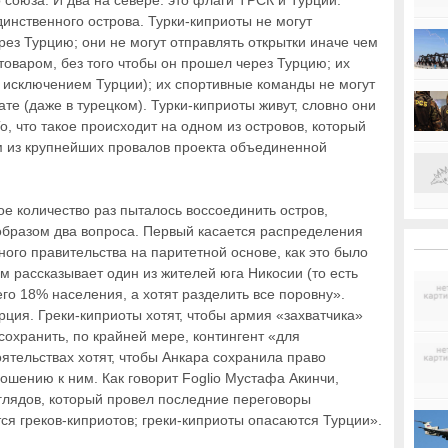
 союза. И два на севере: это флаги ТРСК и Турции.
инственного острова. Турки-киприоты не могут
рез Турцию; они не могут отправлять открытки иначе чем
товаром, без того чтобы он прошел через Турцию; их
 исключением Турции); их спортивные команды не могут
те (даже в турецком). Турки-киприоты живут, словно они
о, что такое происходит на одном из островов, который
м из крупнейших провалов проекта объединенной
 количество раз пыталось воссоединить остров,
бразом два вопроса. Первый касается распределения
ного правительства на паритетной основе, как это было
ам рассказывает один из жителей юга Никосии (то есть
его 18% населения, а хотят разделить все поровну».
ция. Греки-киприоты хотят, чтобы армия «захватчика»
сохранить, по крайней мере, контингент «для
ятельствах хотят, чтобы Анкара сохранила право
ошению к ним. Как говорит Foglio Мустафа Акинчи,
глядов, который провел последние переговоры
ся греков-киприотов; греки-киприоты опасаются Турции».