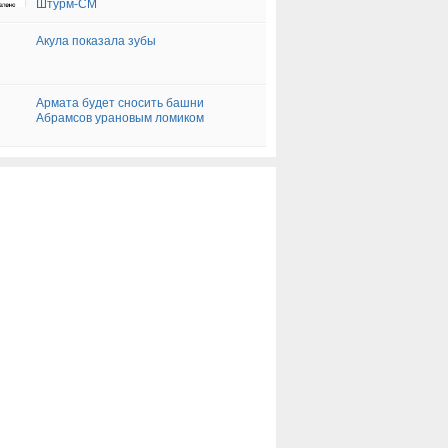
Штурм-СМ
Акула показала зубы
Армата будет сносить башни
Абрамсов урановым ломиком