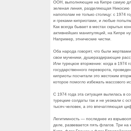
ООН, выполняющие на Кипре самую дл
зеленая линия, разделяющая Никосию (
напополам не только столицу: с 1974 г
и греками-киприотами, и любые попытк
Как всегда бывает в местах скрытых ко
активнейших манипуляций, на Кипре н
Например, этнические чистки.
Оба народа говорят, что были жертвами ч
свои мученики, душераздирающие расс
Или турецкое вторжение: когда в 1974 г
государственного переворота, проведен
киприоты посчитали это жестоким втор
которое помогло избежать массового и
С 1974 года эта ситуация вылилась в 
турецкие солдаты так и не уезжали с о
тысяч человек, а это впечатляющая циф
Легитимность — последнее из взрывооп
деле, развевается пять флагов. Три на