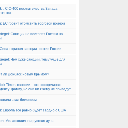
Akit: С С-400 посягательства Запада
атятся
s: ЕС грозит отомстить торговой войной
piegel: Санкции не поставят Россию на
и
Сенат принял санкции против России
piegel: Чем хуже санкции, тем лучше для
на
т ли Донбасс новым Крымом?
ork Times: санкции – это «пощечина»
денту Трампу, но они ни к чему не приведут
швили стал беженцем
s: Европа все равно будет заодно с США
iken: Меланхоличная русская душа