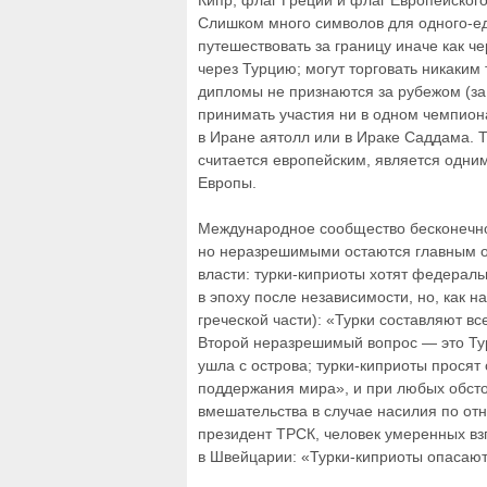
Кипр, флаг Греции и флаг Европейского
Слишком много символов для одного-ед
путешествовать за границу иначе как че
через Турцию; могут торговать никаким 
дипломы не признаются за рубежом (за
принимать участия ни в одном чемпиона
в Иране аятолл или в Ираке Саддама. Т
считается европейским, является одни
Европы.
Международное сообщество бесконечное
но неразрешимыми остаются главным о
власти: турки-киприоты хотят федераль
в эпоху после независимости, но, как н
греческой части): «Турки составляют вс
Второй неразрешимый вопрос — это Тур
ушла с острова; турки-киприоты просят 
поддержания мира», и при любых обсто
вмешательства в случае насилия по отн
президент ТРСК, человек умеренных вз
в Швейцарии: «Турки-киприоты опасают