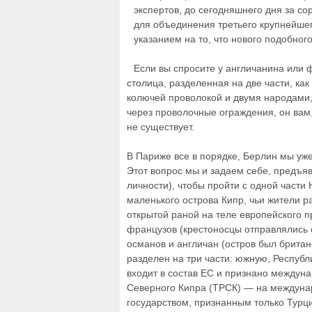
экспертов, до сегодняшнего дня за с
для объединения третьего крупнейшег
указанием на то, что нового подобног
Если вы спросите у англичанина или ф
столица, разделенная на две части, как
колючей проволокой и двумя народами,
через проволочные ограждения, он вам, 
не существует.
В Париже все в порядке, Берлин мы уже
Этот вопрос мы и задаем себе, предъя
личности), чтобы пройти с одной части
маленького острова Кипр, чьи жители ра
открытой раной на теле европейского п
французов (крестоносцы отправлялись 
османов и англичан (остров был британс
разделен на три части: южную, Республи
входит в состав ЕС и признано междун
Северного Кипра (ТРСК) — на междуна
государством, признанным только Турц