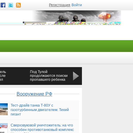
Регистрация
Войти
тель
Под Тулой
В Орле девушка
сле
продолжаются поиски
погибла в результате
ил
пропавшего ребенка
падения с 8-го этажа
м
Вооружение РФ
Тест-драйв танка Т-80У с
газотурбинным двигателем. Тихий
гигант
Сверхзвуковой уничтожитель: на что
способен противотанковый комплекс