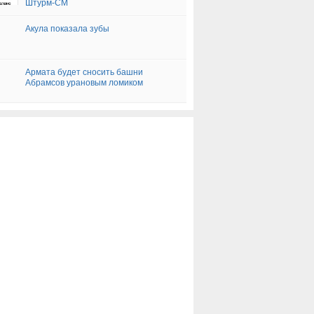
Штурм-СМ
Акула показала зубы
Армата будет сносить башни
Абрамсов урановым ломиком