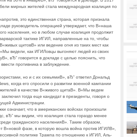
ти на 50% в январеВ», вЂ” говорится в докладе. В 2017
ибели мирных жителей стала международная коалиция по
апротив, это единственная страна, которая признала
кладе руководитель операцией утверждает, что В«наша
ного населения, но в любом случае коалиция продолжит
варварской тактике ИГИЛ, направленные на то, чтобы
 В«живых щитовВ» или ведение огня из таких мест как
В«Мы видели, как ИГИЛовцы выгоняют людей из своих
уВ», вЂ” говорится в докладе с целью пояснить, что
 ввести противника в заблуждение.
ористами, но и с их семьямиВ», вЂ” ответил Дональд
ews, когда его спросили о развитии военной кампании
жителей в качестве В«живого щитаВ». В«Мы ведем
заключил тогда еще кандидат в президенты, говоря о
дущей Администрации.
кки означает, что в американских войсках произошли
дс, вЂ” мы видим, что коалиция стала гораздо менее
 среди гражданского населенияВ». Таким образом,
ют В«новой фазе, в которую вошла война против ИГИЛВ»,
грессивной политике Трампа по отношению к ИГИЛ, Аль-