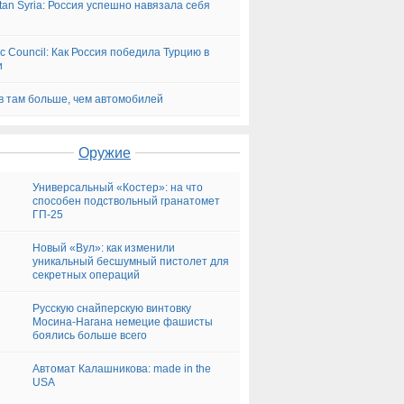
tan Syria: Россия успешно навязала себя
tic Council: Как Россия победила Турцию в
и
в там больше, чем автомобилей
Оружие
Универсальный «Костер»: на что
способен подствольный гранатомет
ГП-25
Новый «Вул»: как изменили
уникальный бесшумный пистолет для
секретных операций
Русскую снайперскую винтовку
Мосина-Нагана немецие фашисты
боялись больше всего
Автомат Калашникова: made in the
USA