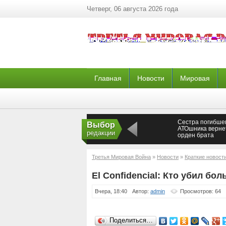
Четверг, 06 августа 2026 года
Главная
Новости
Мировая
Сестра погибше
Выбор
АТОшника верне
редакции
орден брата
президенту Укр
Новороссия
Третья Мировая Война
»
Новости
»
Краткие новост
El Confidencial: Кто убил б
Вчера, 18:40
Автор:
admin
Просмотров: 64
Поделиться…