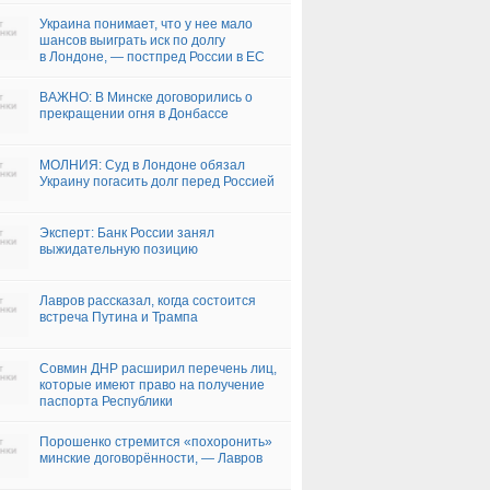
Украина понимает, что у нее мало
шансов выиграть иск по долгу
в Лондоне, — постпред России в ЕС
ВАЖНО: В Минске договорились о
прекращении огня в Донбассе
МОЛНИЯ: Суд в Лондоне обязал
Украину погасить долг перед Россией
Эксперт: Банк России занял
выжидательную позицию
Лавров рассказал, когда состоится
встреча Путина и Трампа
Совмин ДНР расширил перечень лиц,
которые имеют право на получение
паспорта Республики
Порошенко стремится «похоронить»
минские договорённости, — Лавров