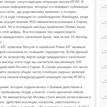
ует потери, сопутствующие операции против ИГИЛ. В
зычные информаторы, которые отслеживают публикации
ых сетях, где родственники заявляют о потерях.
6 г.в ходе операции по освобождению Манбиджа, когда
за осуществление 95% авианалетов коалиции в Сирии)
елей. Но в последние месяцы правления Обамы была
 этой цифры: В«в последние три недели марта
и гражданского населения выше, чем за все 32 месяца
с.
 вЂ” иракском Мосуле и сирийской Ракке вЂ” вызвала
ров союзников по позициям террористов. В«На данный
 по количеству жертв среди гражданского населения,
а месяца этого года мы насчитали как минимум 330
действий России в Сирии. В случае коалиции это число
 сайте проекта общее число погибших мирных жителей
мента начала международной операции против ИГИЛ в
армии, которая подключилась к боевым действиям в
 пребывание Асада у власти, стали причиной гибели
s). Но вмешательство Москвы стало менее интенсивным в
ппо. Действия коалиции, напротив, ужесточились и