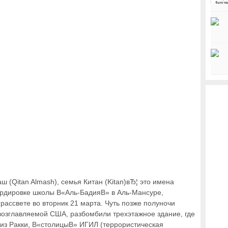
аш (Qitan Almash), семья Китан (Kitan)вЂ¦ это имена
рдировке школы В«Аль-БадияВ» в Аль-Мансуре,
 рассвете во вторник 21 марта. Чуть позже полуночи
озглавляемой США, разбомбили трехэтажное здание, где
из Ракки, В«столицыВ» ИГИЛ (террористическая