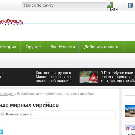
История
Оружие
Все Новости
Добавить новость
го
Контактная группа в
В Петербурге води
т
Минске согласовала
начал танцевать по
полное соблюдение
того, как едва не сб
аины —
режима прекращения
женщину с ребенко
огня — Новороссия
и сегодня
» El Confidencial: Кто убил больше мирных сирийцев
ольше мирных сирийцев
Комментариев: 0