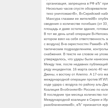
организация, запрещена в РФ вЂ” прим
Несколько часов спустя обозреватели 
тихо уничтожаютВ», В«Сирийский наб
Мансура глазами ее жителейВ» опубл
сведения о количестве погибших (от 33
площадь и даже остатки здания, готовы
В тот же день штаб операции В«Непок
котором взял на себя ответственность 
с воздуха) В«в окрестностях РаккиВ» в
тактическим подразделениям, контроль
снабжения. В тексте ни словом не упо
утверждалось, что удары были нанесен
Между тем, после недавних публикаций
ряду инцидентов. 16 марта около 40 че
Джины, к востоку от Алеппо. А 17-ого 
международной операции против ИГИЛ,
ходе удара с воздуха по району аль-Дж
Коалиция В«обгоняетВ» Россию по коли
В последние три месяца количество по
Международной коалиции в Сирии и Ира
разоблачениямиВ», вЂ” признается журн