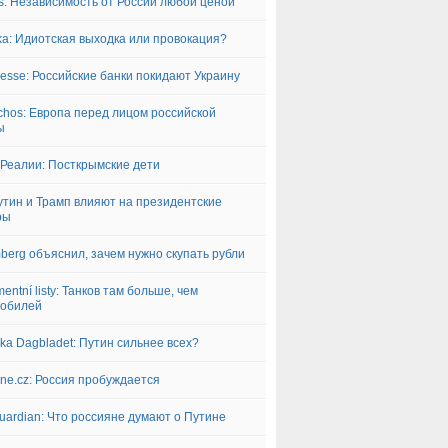
is: Независимость от России любой ценой
yka: Идиотская выходка или провокация?
resse: Российские банки покидают Украину
chos: Европа перед лицом российской
ы
Реалии: Посткрымские дети
утин и Трамп влияют на президентские
ры
berg объяснил, зачем нужно скупать рубли
entní listy: Танков там больше, чем
мобилей
ka Dagbladet: Путин сильнее всех?
lne.cz: Россия пробуждается
uardian: Что россияне думают о Путине