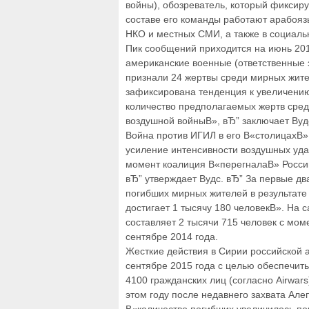
войны), обозреватель, который фиксир
составе его команды работают арабоя
НКО и местных СМИ, а также в социальн
Пик сообщений приходится на июнь 201
американские военные (ответственные 
признали 24 жертвы среди мирных жит
зафиксирована тенденция к увеличению
количество предполагаемых жертв сред
воздушной войныВ», вЂ” заключает Вуд
Война против ИГИЛ в его В«столицахВ»
усиление интенсивности воздушных уда
момент коалиция В«перегналаВ» Россию
вЂ” утверждает Вудс. вЂ” За первые дв
погибших мирных жителей в результате 
достигает 1 тысячу 180 человекВ». На
составляет 2 тысячи 715 человек с мо
сентябре 2014 года.
Жесткие действия в Сирии российской 
сентябре 2015 года с целью обеспечить
4100 гражданских лиц (согласно Airwar
этом году после недавнего захвата Але