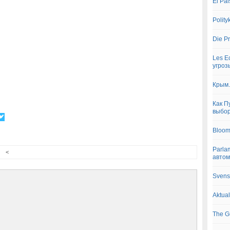
El Pa
Polit
Die P
Les E
угроз
Крым.
Как П
выбо
Bloom
Parlam
<
авто
Svens
Aktua
The G