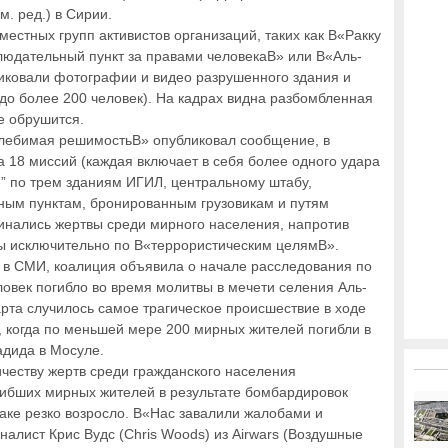
. ред.) в Сирии.
местных групп активистов организаций, таких как В«Ракку
людательный пункт за правами человекаВ» или В«Аль-
иковали фотографии и видео разрушенного здания и
 до более 200 человек). На кадрах видна разбомбленная
е обрушится.
олебимая решимостьВ» опубликовал сообщение, в
за 18 миссий (каждая включает в себя более одного удара
Ђ” по трем зданиям ИГИЛ, центральному штабу,
ным пунктам, бронированным грузовикам и путям
минались жертвы среди мирного населения, напротив
ы исключительно по В«террористическим целямВ».
 в СМИ, коалиция объявила о начале расследования по
ловек погибло во время молитвы в мечети селения Аль-
марта случилось самое трагическое происшествие в ходе
 когда по меньшей мере 200 мирных жителей погибли в
адида в Мосуле.
честву жертв среди гражданского населения
гибших мирных жителей в результате бомбардировок
ке резко возросло. В«Нас завалили жалобами и
алист Крис Вудс (Chris Woods) из Airwars (Воздушные