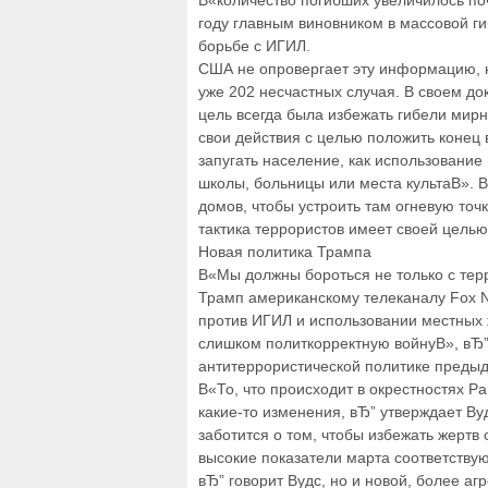
В«количество погибших увеличилось поч
году главным виновником в массовой г
борьбе с ИГИЛ.
США не опровергает эту информацию, н
уже 202 несчастных случая. В своем до
цель всегда была избежать гибели мир
свои действия с целью положить конец 
запугать население, как использование
школы, больницы или места культаВ». 
домов, чтобы устроить там огневую точк
тактика террористов имеет своей целью
Новая политика Трампа
В«Мы должны бороться не только с терр
Трамп американскому телеканалу Fox N
против ИГИЛ и использовании местных 
слишком политкорректную войнуВ», вЂ” 
антитеррористической политике преды
В«То, что происходит в окрестностях Ра
какие-то изменения, вЂ” утверждает Ву
заботится о том, чтобы избежать жертв
высокие показатели марта соответству
вЂ” говорит Вудс, но и новой, более а