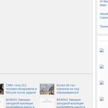
Al-Wa
миру
Atlan
Сири
Танко
СМИ: тела 112
Более 60 тел
человек обнаружили в
извлекли из-под
Мосуле после ударов
обрушившегося
коалиции
здания в Мосуле
ВАЖНО: Авиация
ВАЖНО: Авиация
западной коалиции
западной коалиции
разбомбила школу в
разбомбила школу в