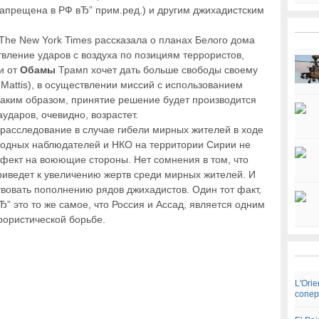
запрещена в РФ вЂ” прим.ред.) и другим джихадистским
The New York Times рассказала о планах Белого дома
вление ударов с воздуха по позициям террористов,
и от
Обамы
Трамп хочет дать больше свободы своему
Mattis), в осуществлении миссий с использованием
 Таким образом, принятие решение будет производится
ударов, очевидно, возрастет.
 расследование в случае гибели мирных жителей в ходе
родных наблюдателей и НКО на территории Сирии не
фект на воюющие стороны. Нет сомнения в том, что
иведет к увеличению жертв среди мирных жителей. И
ствовать пополнению рядов джихадистов. Один тот факт,
Ђ” это то же самое, что Россия и Ассад, является одним
рористической борьбе.
L'Ori
сопер