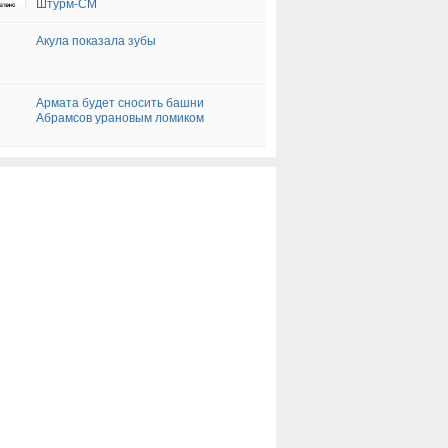
Штурм-СМ
Акула показала зубы
Армата будет сносить башни
Абрамсов урановым ломиком