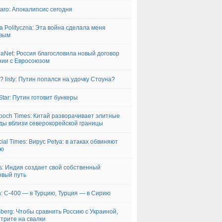
garo: Апокалипсис сегодня
ka Polityczna: Эта война сделала меня
твым
iaNet: Россия благословила новый договор
ии с Евросоюзом
k? listy: Путин попался на удочку Стоуна?
 Star: Путин готовит бункеры
poch Times: Китай разворачивает элитные
ды вблизи северокорейской границы
cial Times: Вирус Petya: в атаках обвиняют
ию
s: Индия создает свой собственный
вый путь
: С-400 — в Турцию, Турция — в Сирию
berg: Чтобы сравнить Россию с Украиной,
трите на свалки