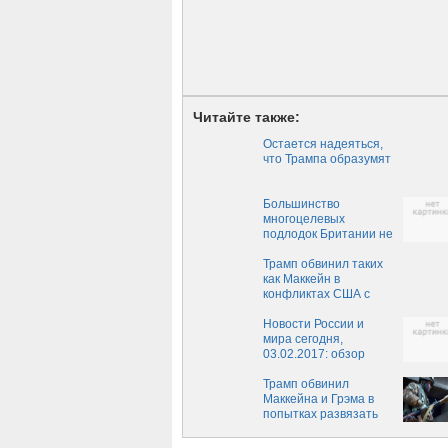
Читайте также:
Остается надеяться,
что Трампа образумят
Большинство
многоцелевых
подлодок Британии не
боеспособны
Трамп обвинил таких
как Маккейн в
конфликтах США с
другими странами
Новости России и
мира сегодня,
03.02.2017: обзор
главных событий,
свежие новости
Трамп обвинил
России и мира на
Маккейна и Грэма в
сегодня, 3 февраля
попытках развязать
Третью мировую войну