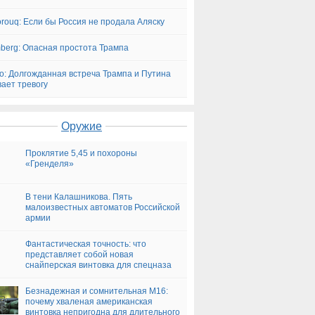
orouq: Если бы Россия не продала Аляску
berg: Опасная простота Трампа
ico: Долгожданная встреча Трампа и Путина
ает тревогу
Оружие
Проклятие 5,45 и похороны
«Гренделя»
В тени Калашникова. Пять
малоизвестных автоматов Российской
армии
Фантастическая точность: что
представляет собой новая
снайперская винтовка для спецназа
Безнадежная и сомнительная М16:
почему хваленая американская
винтовка непригодна для длительного