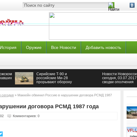
История
Оружие
Все Новости
Добавить новость
дожском
Сирийские Т-90 и
Новости Новоросси
опавших
российские Ми-28
сегодня, 03.07.2017
прорывают оборону
сводки ополчения
ИГИЛ в Хаме
Донбасса, новости
часа из Донецка,
ситуация в ДНР и 
и сегодня
» Маккейн обвинил Россию в нарушении договора РСМД 1987
сегодня, 3 июля
арушении договора РСМД 1987 года
102
Комментариев: 0