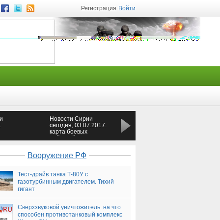
Регистрация
Войти
и
Новости Сирии
Ночная сводка, 3 июля
:
сегодня, 03.07.2017:
— Новороссия
карта боевых
действий, ситуация
сейчас, свежие новости
ЛНР
Сирии сегодня, 3 июля
Вооружение РФ
2017
Тест-драйв танка Т-80У с
газотурбинным двигателем. Тихий
гигант
Сверхзвуковой уничтожитель: на что
способен противотанковый комплекс