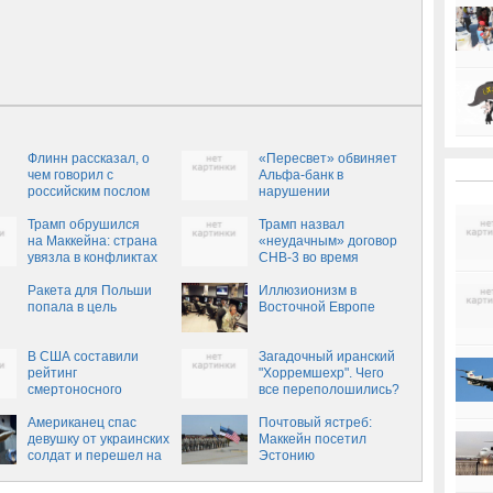
Флинн рассказал, о
«Пересвет» обвиняет
чем говорил с
Альфа-банк в
российским послом
нарушении
моратория ЦБ – РБК
Трамп обрушился
Трамп назвал
на Маккейна: страна
«неудачным» договор
увязла в конфликтах
СНВ-3 во время
из-за таких, как он
разговора с Путиным:
Ракета для Польши
СМИ
Иллюзионизм в
попала в цель
Восточной Европе
В США составили
Загадочный иранский
рейтинг
"Хорремшехр". Чего
смертоносного
все переполошились?
российского оружия
Американец спас
Почтовый ястреб:
девушку от украинских
Маккейн посетил
солдат и перешел на
Эстонию
сторону ополченцев