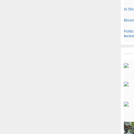
Al Sh
Bloom
Polit
вызыв