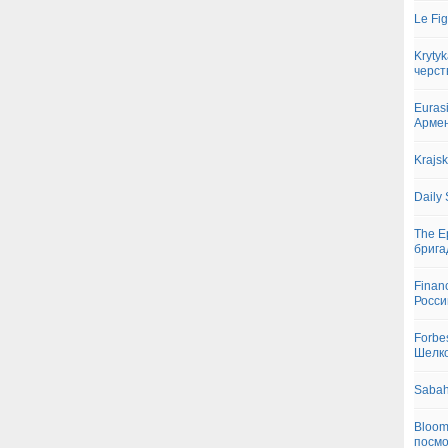
Le Fi
Kryty
черс
Euras
Армен
Krajs
Daily
The E
брига
Finan
Росс
Forbe
Шелко
Sabah
Bloom
посмо