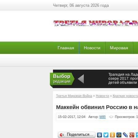
Четверг, 06 августа 2026 года
Главная
Новости
Мировая
Трагедия на Ла
Выбор
озере 2017: пр
редакции
детей объявили
утонувшими
Третья Мировая Война
»
Новости
»
Краткие новост
года
Маккейн обвинил Россию в н
15-02-2017, 12:04
Автор:
MIR
Просмотров: 
Поделиться…