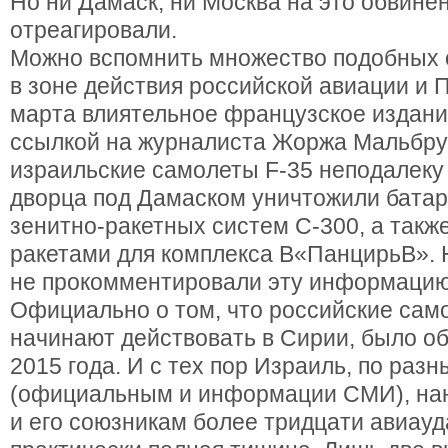
Но ни Дамаск, ни Москва на это обвинен
отреагировали.
Можно вспомнить множество подобных
в зоне действия российской авиации и П
марта влиятельное французское издание
ссылкой на журналиста Жоржа Мальбру
израильские самолеты F-35 неподалеку 
дворца под Дамаском уничтожили бата
зенитно-ракетных систем С-300, а такж
ракетами для комплекса В«ПанцирьВ». 
не прокомментировали эту информацию
Официально о том, что российские сам
начинают действовать в Сирии, было об
2015 года. И с тех пор Израиль, по раз
(официальным и информации СМИ), нан
и его союзникам более тридцати авиауда