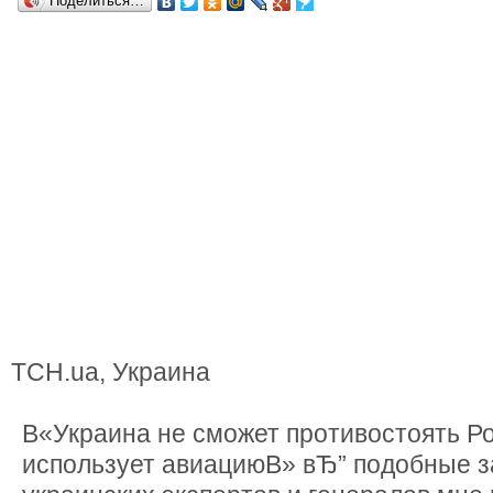
Поделиться…
ТСН.ua, Украина
В«Украина не сможет противостоять Ро
использует авиациюВ» вЂ” подобные з