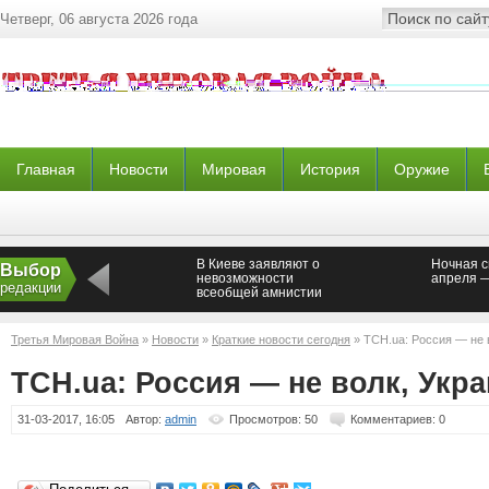
Четверг, 06 августа 2026 года
Главная
Новости
Мировая
История
Оружие
В Киеве заявляют о
Ночная с
Выбор
невозможности
апреля 
редакции
всеобщей амнистии
для ополченцев
Третья Мировая Война
»
Новости
»
Краткие новости сегодня
» ТСН.ua: Россия — не 
ТСН.ua: Россия — не волк, Укра
31-03-2017, 16:05
Автор:
admin
Просмотров: 50
Комментариев: 0