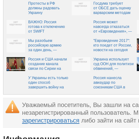
Протесты в РФ
Госдума требует
должны радовать
от ОБСЕ дать оценку
Украину
варварским методам
Украины против
ВАЖНО: Россия
российских банков
Россия может
готова к отключению
навсегда отказаться
от SWIFT
от «Евровидения», —
Клинцевич
Мы разобьем
"Евровидение 2017":
российскую армию
кто поедет от России,
за один день, —
новости на сегодня
украинский военный
эксперт (ВИДЕО)
Россия и США начали
Украина использует
создание канала
суд ООН для политизиро
связи по Сирии на
обвинений, —
уровне генералов
МИД России
У Украины есть только
Россия нанесла
один способ
авиаудар по
завершить войну на
союзникам США в
Донбассе
Сирии вЂ” Пентагон
Уважаемый посетитель, Вы зашли на са
незарегистрированный пользователь. 
зарегистрироваться
либо зайти на сайт