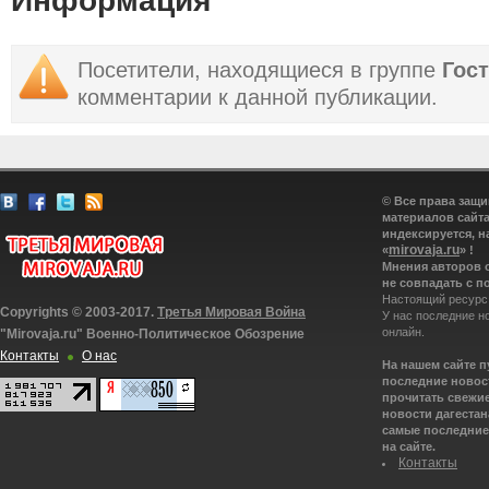
Информация
Посетители, находящиеся в группе
Гос
комментарии к данной публикации.
© Все права защ
материалов сайта
индексируется, н
mirovaja.ru
«
» !
Мнения авторов 
не совпадать с п
Настоящий ресурс
Copyrights © 2003-2017.
Третья Мировая Война
У нас последние н
онлайн.
"Mirovaja.ru" Военно-Политическое Обозрение
Контакты
О нас
На нашем сайте 
последние новост
прочитать свежие
новости дагестана
самые последние 
на сайте.
Контакты