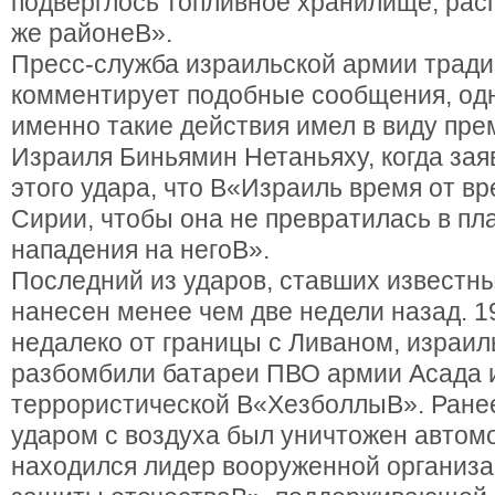
подверглось топливное хранилище, рас
же районеВ».
Пресс-служба израильской армии тради
комментирует подобные сообщения, одна
именно такие действия имел в виду пр
Израиля Биньямин Нетаньяху, когда заяв
этого удара, что В«Израиль время от в
Сирии, чтобы она не превратилась в пл
нападения на негоВ».
Последний из ударов, ставших извест
нанесен менее чем две недели назад. 19
недалеко от границы с Ливаном, израи
разбомбили батареи ПВО армии Асада 
террористической В«ХезболлыВ». Ранее
ударом с воздуха был уничтожен автомо
находился лидер вооруженной организ