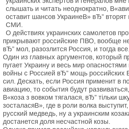
украинских экспертов и генералов мне
слышать и читать неоднократно, В«ави
оставит шансов УкраинеВ» вЂ” вторят
СМИ.
О действиях украинских самолетов про
прикрывают российские ПВО, вообще не
вЂ” мол, разозлится Россия, и тогда все
Один из главных аргументов, который пр
пугает Украину и весь мир опасностям
войны с Россией вЂ” мощь российских
сил. Дескать, если Россия применит в 
авиацию, то события будут развиваться,
В«коза з вовком тягалася, вЂ” тільки шку
зосталасяВ», где в роли волка выступит,
русский медведь, ну а украинским коза
достанется доля несчастной козы.