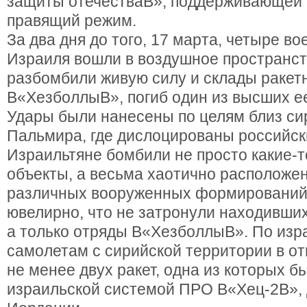
защиты отечестваВ», поддерживающей 
правящий режим.
За два дня до того, 17 марта, четыре в
Израиля вошли в воздушное пространст
разбомбили живую силу и склады ракет
В«ХезболлыВ», погиб один из высших е
Удары были нанесены по целям близ си
Пальмира, где дислоцированы российск
Израильтяне бомбили не просто какие-
объекты, а весьма хаотично расположе
различных вооруженных формирований,
ювелирно, что не затронули находивших
а только отряды В«ХезболлыВ». По изр
самолетам с сирийской территории в о
не менее двух ракет, одна из которых 
израильской системой ПРО В«Хец-2В», 