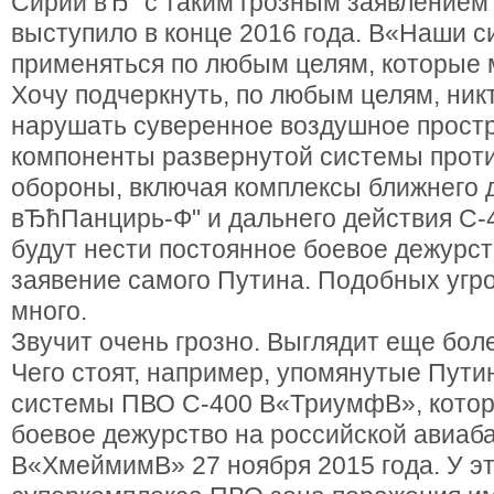
Сирии вЂ” с таким грозным заявление
выступило в конце 2016 года. В«Наши 
применяться по любым целям, которые 
Хочу подчеркнуть, по любым целям, ник
нарушать суверенное воздушное простр
компоненты развернутой системы прот
обороны, включая комплексы ближнего 
вЂћПанцирь-Ф" и дальнего действия С
будут нести постоянное боевое дежурст
заявение самого Путина. Подобных угр
много.
Звучит очень грозно. Выглядит еще бол
Чего стоят, например, упомянутые Пут
системы ПВО С-400 В«ТриумфВ», котор
боевое дежурство на российской авиаб
В«ХмеймимВ» 27 ноября 2015 года. У эт