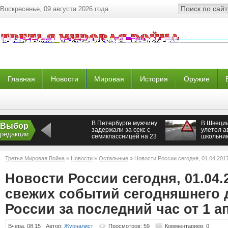
Воскресенье, 09 августа 2026 года
Главная
Новости
Мировая
История
Оружие
В Петербурге мужчину
В Швеции
Выбор
задержали за секс с
улетел а
редакции
семиклассницей на 23
школьник
февраля
пострад
Третья Мировая Война
»
Новости
»
Остальные
» Новости России сегодня, 01.04.201
дня, новости России за последний час от 1 апреля
Новости России сегодня, 01.04.
свежих событий сегодняшнего 
России за последний час от 1 а
Вчера, 08:15
Автор:
Журналист
Просмотров: 59
Комментариев: 0