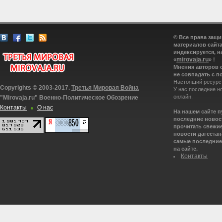
© Все права защ
материалов сайта
индексируется, н
mirovaja.ru
«
» !
Мнения авторов 
не совпадать с п
Настоящий ресурс
Copyrights © 2003-2017.
Третья Мировая Война
У нас последние н
онлайн.
"Mirovaja.ru" Военно-Политическое Обозрение
Контакты
О нас
На нашем сайте 
последние новост
прочитать свежие
новости дагестана
самые последние 
на сайте.
Контакты