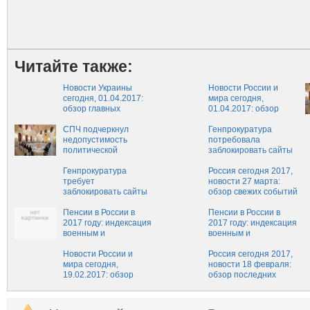
Читайте также:
Новости Украины
Новости России и
сегодня, 01.04.2017:
мира сегодня,
обзор главных
01.04.2017: обзор
событий, последние
главных событий,
новости в Украине на
СПЧ подчеркнул
свежие новости
Генпрокуратура
сегодня, 1 апреля
недопустимость
России и мира на
потребовала
политической
сегодня, 1 апреля
заблокировать сайты
эксплуатации детей
об акции 2 апреля
Генпрокуратура
Россия сегодня 2017,
требует
новости 27 марта:
заблокировать сайты
обзор свежих событий
об акции 2 апреля
России, последние
Пенсии в России в
новости России на
Пенсии в России в
2017 году: индексация
сегодня, 27.03.2017
2017 году: индексация
военным и
военным и
работающим
работающим
пенсионерам, свежие
Новости России и
пенсионерам, свежие
Россия сегодня 2017,
новости на сегодня о
мира сегодня,
новости на сегодня о
новости 18 февраля:
повышении с 1
19.02.2017: обзор
повышении с 1
обзор последних
апреля
главных событий,
апреля
событий России,
свежие новости
свежие новости
России и мира на
России на сегодня,