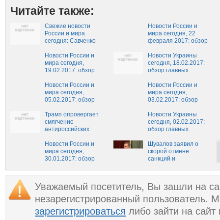
Читайте также:
Свежие новости
Новости России и
России и мира
мира сегодня, 22
сегодня: Савченко
февраля 2017: обзор
встретилась с
свежих событий,
военнопленными
Новости России и
картина дня
Новости Украины
мира сегодня,
22.02.2017
сегодня, 18.02.2017:
19.02.2017: обзор
обзор главных
главных событий,
событий, последние
свежие новости
Новости России и
новости в Украине на
Новости России и
России и мира на
мира сегодня,
сегодня, 18 февраля
мира сегодня,
сегодня, 19 февраля
05.02.2017: обзор
03.02.2017: обзор
главных событий,
главных событий,
свежие новости
Трамп опровергает
свежие новости
Новости Украины
России и мира на
смягчение
России и мира на
сегодня, 02.02.2017:
сегодня, 5 февраля
антироссийских
сегодня, 3 февраля
обзор главных
санкций
событий, последние
Новости России и
новости в Украине на
Шувалов заявил о
мира сегодня,
сегодня, 2 февраля
скорой отмене
30.01.2017: обзор
санкций и
главных событий,
контрсанкций
свежие новости
России и мира на
Уважаемый посетитель, Вы зашли на са
сегодня, 30 января
незарегистрированный пользователь. 
зарегистрироваться
либо зайти на сайт