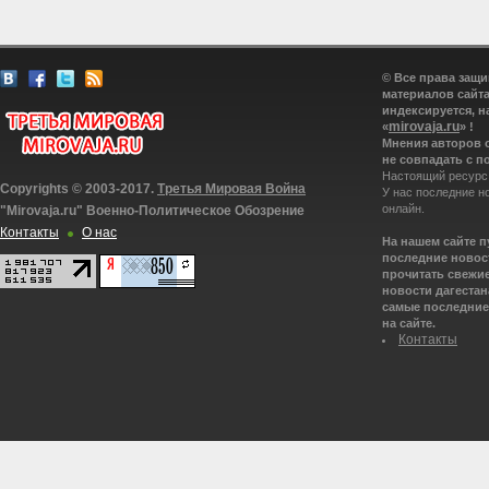
© Все права защ
материалов сайта
индексируется, н
mirovaja.ru
«
» !
Мнения авторов 
не совпадать с п
Настоящий ресурс
Copyrights © 2003-2017.
Третья Мировая Война
У нас последние н
онлайн.
"Mirovaja.ru" Военно-Политическое Обозрение
Контакты
О нас
На нашем сайте 
последние новост
прочитать свежие
новости дагестана
самые последние 
на сайте.
Контакты