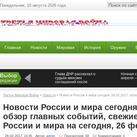
Понедельник, 10 августа 2026 года
Главная
Новости
Мировая
История
Оружие
Глава ДНР рассказал о
Ночная с
Выбор
судьбе минских
апреля 
редакции
соглашений после
выборов во Франции
Третья Мировая Война
»
Новости
» Новости России и мира сегодня, 26.02.2017: обз
России и мира на сегодня, 26 февраля
Новости России и мира сегодня,
обзор главных событий, свежи
России и мира на сегодня, 26 
26-02-2017, 14:45
Автор:
admin
Просмотров: 68
Комментариев: 0