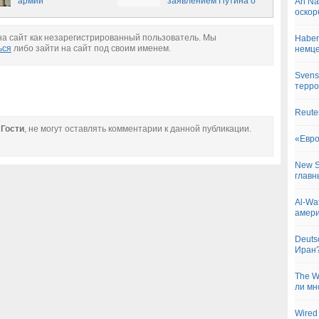
армии
заявлением Путина о
An Na
превосходстве
оскор
российской армии
а сайт как незарегистрированный пользователь. Мы
Haber
ься
либо зайти на сайт под своим именем.
немц
Svens
терро
Reute
е
Гости
, не могут оставлять комментарии к данной публикации.
«Евро
New S
главн
Al-Wa
амери
Deuts
Иран
The W
ли мн
Wired