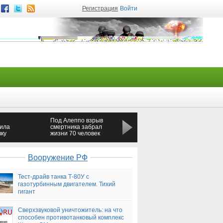
Регистрация
Войти
Под Алеппо взрыв
Полиция Москвы
ила
смертника забрал
задержала
вку
жизни 70 человек
перекрывший шоссе
свадебный кортеж
Вооружение РФ
Тест-драйв танка Т-80У с
газотурбинным двигателем. Тихий
гигант
Сверхзвуковой уничтожитель: на что
способен противотанковый комплекс