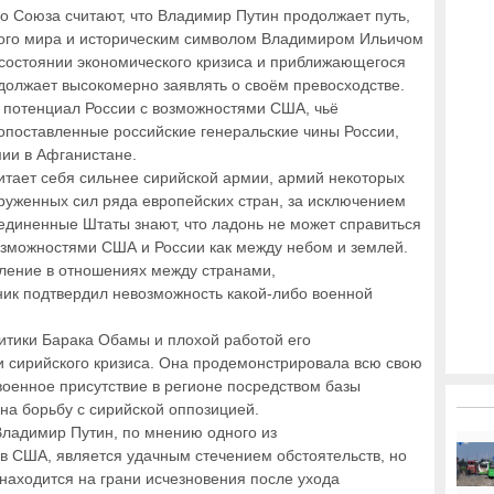
 Союза считают, что Владимир Путин продолжает путь,
ого мира и историческим символом Владимиром Ильичом
 состоянии экономического кризиса и приближающегося
одолжает высокомерно заявлять о своём превосходстве.
й потенциал России с возможностями США, чьё
опоставленные российские генеральские чины России,
ии в Афганистане.
тает себя сильнее сирийской армии, армий некоторых
ооруженных сил ряда европейских стран, за исключением
диненные Штаты знают, что ладонь не может справиться
озможностями США и России как между небом и землей.
пление в отношениях между странами,
ик подтвердил невозможность какой-либо военной
итики Барака Обамы и плохой работой его
 сирийского кризиса. Она продемонстрировала всю свою
оенное присутствие в регионе посредством базы
а борьбу с сирийской оппозицией.
Владимир Путин, по мнению одного из
в США, является удачным стечением обстоятельств, но
 находится на грани исчезновения после ухода