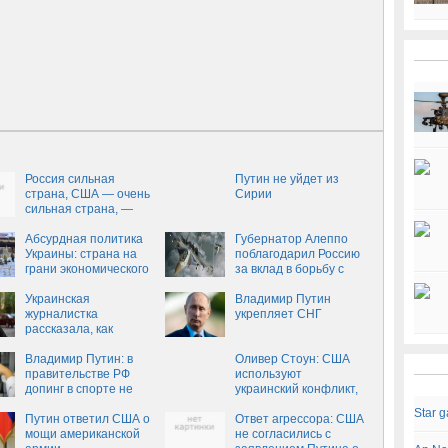
Россия сильная
Путин не уйдет из
страна, США — очень
Сирии
сильная страна, —
Трамп
Абсурдная политика
Губернатор Алеппо
Украины: страна на
поблагодарил Россию
грани экономического
за вклад в борьбу с
коллапса
терроризмом
Украинская
Владимир Путин
журналистка
укрепляет СНГ
рассказала, как
«голодная Россия»
обменяет Крым на еду
Владимир Путин: в
Оливер Стоун: США
правительстве РФ
используют
допинг в спорте не
украинский конфликт,
поддерживают!
чтобы очернить
Star 
Путин ответил США о
Россию и сохранить
Ответ агрессора: США
мощи американской
НАТО
не согласились с