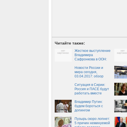
Читайте также:
Жесткое выступление
Владимира
Сафронкова в ООН:
Смотри в глаза, не
оскорбляй Россию!
Новости России и
мира сегодня,
03.04.2017: обзор
главных событий,
свежие новости
Ситуация в Сирии:
России и мира на
Россия и ПАСЕ будут
сегодня, 3 апреля
работать вместе
Владимир Путин:
будем бороться с
допингом
Пузырь скоро лопнет:
5 причин неминуемой