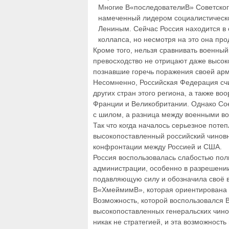
Многие В«последователиВ» Советского
намеченный лидером социалистическ
Лениным. Сейчас Россия находится в
коллапса, но несмотря на это она пр
Кроме того, нельзя сравнивать военны
превосходство не отрицают даже высок
познавшие горечь поражения своей арм
Несомненно, Российская Федерация счи
других стран этого региона, а также в
Франции и Великобритании. Однако Сое
с шилом, а разница между военными в
Так что когда началось серьезное поте
высокопоставленный российский чиновн
конфронтации между Россией и США.
Россия воспользовалась слабостью пол
администрации, особенно в разрешении
подавляющую силу и обозначила своё в
В«ХмеймимВ», которая ориентирована н
Возможность, которой воспользовался 
высокопоставленных генеральских чино
никак не стратегией, и эта возможность