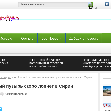
История
Оружие
Все Новости
Добавить новость
, 15
В Ростовской области
На западе Москвы
оссия
пограничники стреляли
иномарка протаран
в контрабандиста из
автобусную остано
Украины
и сегодня
» Al-Jarida: Российский мыльный пузырь скоро лопнет в Сирии
ый пузырь скоро лопнет в Сирии
Комментариев: 0