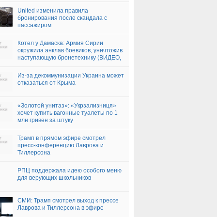
United изменила правила
бронирования после скандала с
пассажиром
Котел у Дамаска: Армия Сирии
окружила анклав боевиков, уничтожив
наступающую бронетехнику (ВИДЕО,
ФОТО 18+)
Из-за декоммунизации Украина может
отказаться от Крыма
«Золотой унитаз»: «Укрзализниця»
хочет купить вагонные туалеты по 1
млн гривен за штуку
Трамп в прямом эфире смотрел
пресс-конференцию Лаврова и
Тиллерсона
РПЦ поддержала идею особого меню
для верующих школьников
СМИ: Трамп смотрел выход к прессе
Лаврова и Тиллерсона в эфире