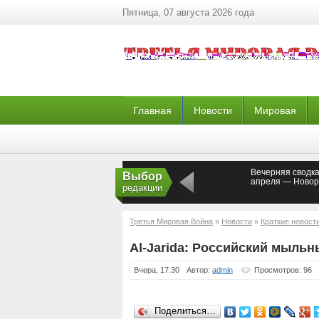
Пятница, 07 августа 2026 года
Главная
Новости
Мировая
Вечерняя сводка
Выбор
апреля — Новор
редакции
Третья Мировая Война
»
Новости
»
Краткие новост
Al-Jarida: Российский мыльн
Вчера, 17:30
Автор:
admin
Просмотров: 96
Поделиться…