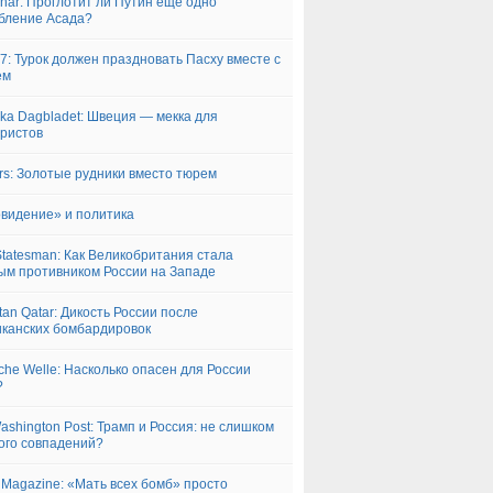
har: Проглотит ли Путин еще одно
бление Асада?
7: Турок должен праздновать Пасху вместе с
ем
ka Dagbladet: Швеция — мекка для
ристов
rs: Золотые рудники вместо тюрем
видение» и политика
tatesman: Как Великобритания стала
ым противником России на Западе
tan Qatar: Дикость России после
канских бомбардировок
che Welle: Насколько опасен для России
?
ashington Post: Трамп и Россия: не слишком
ого совпадений?
 Magazine: «Мать всех бомб» просто