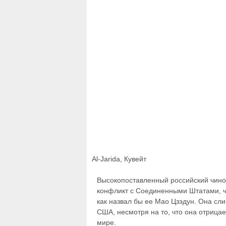
Al-Jarida, Кувейт
Высокопоставленный российский чиновн
конфликт с Соединенными Штатами, чт
как назвал бы ее Мао Цзэдун. Она сл
США, несмотря на то, что она отрицае
мире.