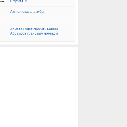
Штурм-СМ
Акула показала зубы
Армата будет сносить башни
Абрамсов урановым ломиком