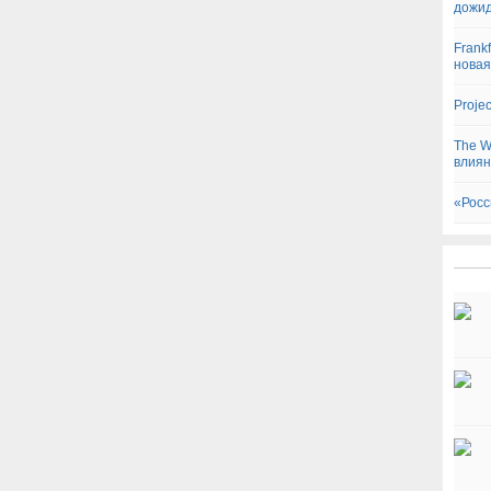
дожид
Frankf
новая
Proje
The W
влиян
«Росс