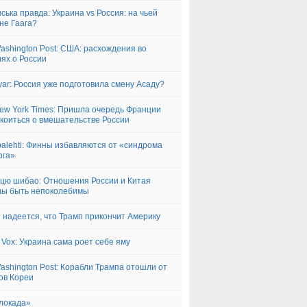
нська правда: Украина vs Россия: на чьей
не Гаага?
ashington Post: США: расхождения во
ях о России
yar: Россия уже подготовила смену Асаду?
ew York Times: Пришла очередь Франции
коиться о вмешательстве России
alehti: Финны избавляются от «синдрома
рга»
цю шибао: Отношения России и Китая
ны быть непоколебимы
 надеется, что Трамп прикончит Америку
 Vox: Украина сама роет себе яму
ashington Post: Корабли Трампа отошли от
ов Кореи
локада»