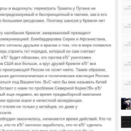
рсы и выдохнуть: переиграть Трампа у Путина не
 непредсказуемый и беспринципный в тактике, как и его
мо большими ресурсами. Поэтому шансов у Кремля нет
у нагибания Кремля: американский президент
коммуникацией. Бомбардировка Сирии и Афганистана,
то сигналы друзьям и врагам о том, что в мире появился
ерь строить тот порядок, который он сам считает
вЂ” будет обласкан, кто против вЂ” уничтожен.
в США все больше, а круг друзей Кремля вЂ” все
о проиграющей России не хочет никто. Таким образом,
ьная дипломатическая и политическая изоляция России.
аться под Вашингтон. В«С чего бы мне называть Китай
ботают с нами по проблеме Северной Кореи?В» вЂ”
рый еще недавно, во время предвыборной кампании
ии курсом юаня и нечестной конкуренции.
отклик не только у китайцев, но даже у
сселя.
облудия закончилось, начинается время действий. Кто-то
 кто-то вЂ” неплохо заработать, кто-то вЂ” сделать