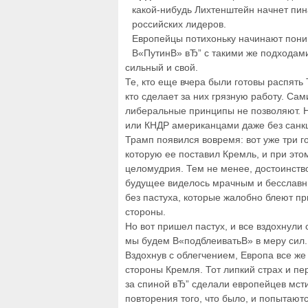
какой-нибудь Лихтенштейн начнет пи
российских лидеров.
Европейцы потихоньку начинают поним
В«ПутинВ» вЂ” с такими же подходами
сильный и свой.
Те, кто еще вчера были готовы распять 
кто сделает за них грязную работу. Сам
либеральные принципы не позволяют. Н
или КНДР американцами даже без санк
Трамп появился вовремя: вот уже три г
которую ее поставил Кремль, и при это
целомудрия. Тем не менее, достоинств
будущее виделось мрачным и бесславн
без пастуха, которые жалобно блеют пр
стороны.
Но вот пришел пастух, и все вздохнули 
мы будем В«подблеиватьВ» в меру сил.
Вздохнув с облегчением, Европа все ж
стороны Кремля. Тот липкий страх и п
за спиной вЂ” сделали европейцев мсти
повторения того, что было, и попытают