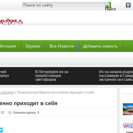
История
Оружие
Все Новости
Добавить новость
ачей
В Петербурге из-за
Из-за начала родов
напал
неработающих
пассажирки в Сама
светофоров
экстренно сел само
образовалась пробка
и сегодня
» Перепуганная Европа постепенно приходит в себя
енно приходит в себя
 37
Комментариев: 0