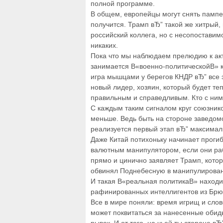
полной программе.
В общем, европейцы могут снять пампе
получится. Трамп вЂ” такой же хитрый,
российский коллега, но с несопостави
никаких.
Пока что мы наблюдаем прелюдию к акт
занимается В«военно-политическойВ» 
игра мышцами у берегов КНДР вЂ” все э
новый лидер, хозяин, который будет теп
правильным и справедливым. Кто с ним 
С каждым таким сигналом круг союзнико
меньше. Ведь быть на стороне заведом
реализуется первый этап вЂ” максимал
Даже Китай потихоньку начинает прогиб
валютным манипулятором, если они ра
прямо и цинично заявляет Трамп, кото
обвинял Поднебесную в манипулирован
И такая В«реальная политикаВ» находит 
рафинированных интеллигентов из Брю
Все в мире поняли: время игрищ и слов
может поквитаться за нанесенные обиды,