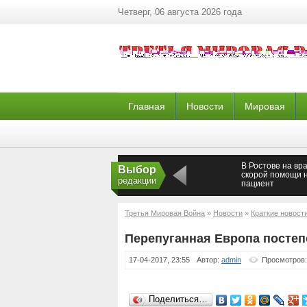
Четверг, 06 августа 2026 года
Главная
Новости
Мировая
В Ростове на вр
Выбор
скорой помощи 
редакции
пациент
Третья Мировая Война
»
Новости
»
Краткие новост
Перепуганная Европа постеп
17-04-2017, 23:55
Автор:
admin
Просмотров:
Поделиться…