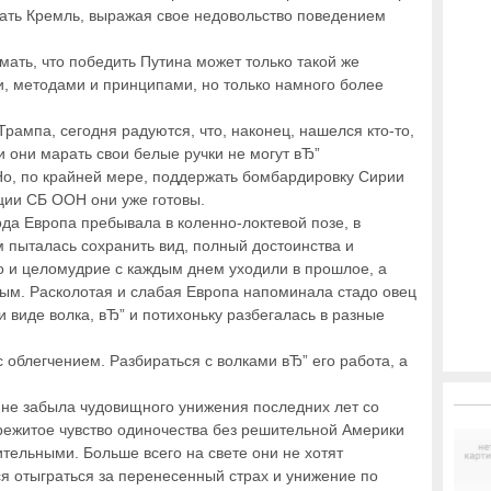
нать Кремль, выражая свое недовольство поведением
ать, что победить Путина может только такой же
, методами и принципами, но только намного более
Трампа, сегодня радуются, что, наконец, нашелся кто-то,
и они марать свои белые ручки не могут вЂ”
о, по крайней мере, поддержать бомбардировку Сирии
ции СБ ООН они уже готовы.
ода Европа пребывала в коленно-локтевой позе, в
м пыталась сохранить вид, полный достоинства и
о и целомудрие с каждым днем уходили в прошлое, а
ым. Расколотая и слабая Европа напоминала стадо овец
и виде волка, вЂ” и потихоньку разбегалась в разные
с облегчением. Разбираться с волками вЂ” его работа, а
е не забыла чудовищного унижения последних лет со
ережитое чувство одиночества без решительной Америки
тельными. Больше всего на свете они не хотят
ся отыграться за перенесенный страх и унижение по