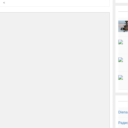
<
Diena
Радио