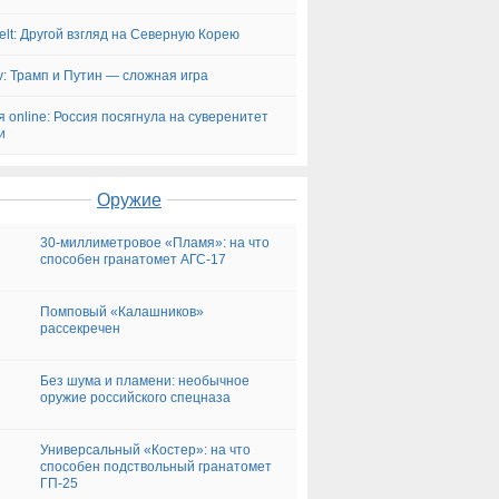
elt: Другой взгляд на Северную Корею
v: Трамп и Путин — сложная игра
я online: Россия посягнула на суверенитет
и
Оружие
30-миллиметровое «Пламя»: на что
способен гранатомет АГС-17
Помповый «Калашников»
рассекречен
Без шума и пламени: необычное
оружие российского спецназа
Универсальный «Костер»: на что
способен подствольный гранатомет
ГП-25