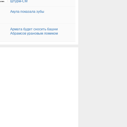
Штурм-СМ
Акула показала зубы
Армата будет сносить башни
Абрамсов урановым ломиком