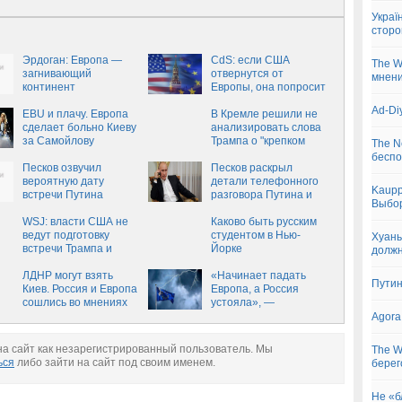
Украї
сторо
Эрдоган: Европа —
CdS: если США
The W
загнивающий
отвернутся от
мнени
континент
Европы, она попросит
защиты у России
Ad-Di
EBU и плачу. Европа
В Кремле решили не
сделает больно Киеву
анализировать слова
за Самойлову
Трампа о "крепком
The N
орешке" Путине
беспо
Песков озвучил
Песков раскрыл
вероятную дату
детали телефонного
Kaupp
встречи Путина
разговора Путина и
Выбо
и Трампа
Трампа
WSJ: власти США не
Каково быть русским
ведут подготовку
студентом в Нью-
Хуань
встречи Трампа и
Йорке
долж
Путина
ЛДНР могут взять
«Начинает падать
Путин
Киев. Россия и Европа
Европа, а Россия
сошлись во мнениях
устояла», —
прозрение на
Agora
телеканале
Верховной Рады
а сайт как незарегистрированный пользователь. Мы
The W
ься
либо зайти на сайт под своим именем.
берег
Не «б