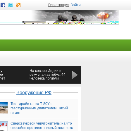
Регистрация
Войти
 у
На севере Индии в
Эпоха украинских
ре
реку упал автобус, 44
пешек — Новороссия
лет
человека погибли
Вооружение РФ
Тест-драйв танка Т-80У с
газотурбинным двигателем. Тихий
гигант
Сверхзвуковой уничтожитель: на что
способен противотанковый комплекс