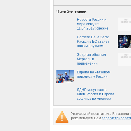
Читайте также:
Новости России и
мира сегодня,
11.04.2017: свежие
новости часа, обзор
главных событий
Corriere Della Sera:
России и мира
Раскол в ЕС станет
сегодня, 11 апреля
новым оружием
Путина
Эрдоган обвинил
Меркель в
применении
В«нацистских
методовВ»‍
Европа на «газовом
поводке» у России
ЛДНР могут взять
Киев. Россия и Европа
сошлись во мнениях
Уважаемый посетитель, Вы зашли н
рекомендуем Вам
зарегистрироват