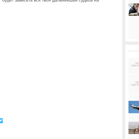
Ђ” будет зависеть вся твоя дальнейшая судьба на