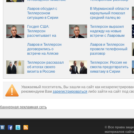
в Сирии
Лавров обсудил с
В Мурманской области
Тиллерсоном
караульный показал
ситуацию в Сирии
средний палец во
время службы 9 Мая
Госдеп США:
Тиллерсон выразил
Тиллерсон
надежду на новые
рассчитывает на
встречи с Лавровым
новые встречи с
Лавровым
Лавров и Тиллерсон
Лавров и Тиллерсон
договорились о
провели телефонный
встрече на Аляске
разговор
Тиллерсон рассказал
Тиллерсон: Россия не
об итогах своего
смогла предотвратить
визита в Россию
химатаку в Сирии
Уважаемый посетитель, Вы зашли на сайт как незарегистрирова
рекомендуем Вам
зарегистрироваться
либо зайти на сайт под св
баннерная рекламная сеть
© Все права защ
материалов сайта