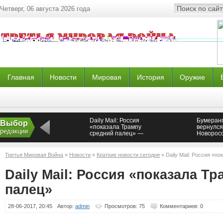
Четверг, 06 августа 2026 года
Главная
Новости
Мировая
История
Оружие
Daily Mail: Россия
Бумеран
Выбор
«показала Трампу
вернулся
редакции
средний палец» —
Новорос
Новороссия
Третья Мировая Война
»
Новости
»
Краткие новости сегодня
» Daily Mail: Россия «п
Daily Mail: Россия «показала Т
палец»
28-06-2017, 20:45
Автор:
admin
Просмотров: 75
Комментариев: 0