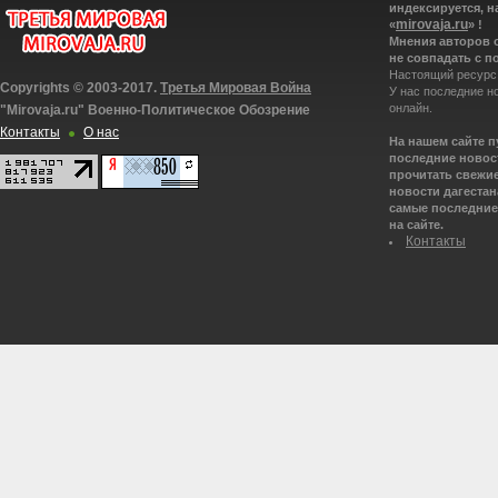
индексируется, н
mirovaja.ru
«
» !
Мнения авторов 
не совпадать с п
Настоящий ресурс
Copyrights © 2003-2017.
Третья Мировая Война
У нас последние н
онлайн.
"Mirovaja.ru" Военно-Политическое Обозрение
Контакты
О нас
На нашем сайте 
последние новост
прочитать свежие
новости дагестана
самые последние 
на сайте.
Контакты