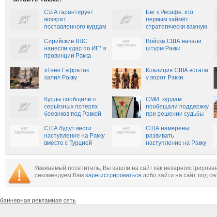
США гарантирует
Бег к Ресафе: кто
возврат
первым займёт
поставленного курдам
стратегически важную
оружия, сообщили в
точку Сирии
Турции
Сирийские ВВС
Войска США начали
нанесли удар по ИГ* в
штурм Ракки
провинции Ракка
«Гнев Евфрата»
Коалиция США встала
залил Ракку
у ворот Ракки
Курды сообщили о
СМИ: курдам
серьёзных потерях
пообещали поддержку
боевиков под Раккой
при решении судьбы
Сирии в обмен на
США будут вести
Ракку
США намерены
наступление на Ракку
развивать
вместе с Турцией
наступление на Ракку
вместе с Турцией
Уважаемый посетитель, Вы зашли на сайт как незарегистрирова
рекомендуем Вам
зарегистрироваться
либо зайти на сайт под св
баннерная рекламная сеть