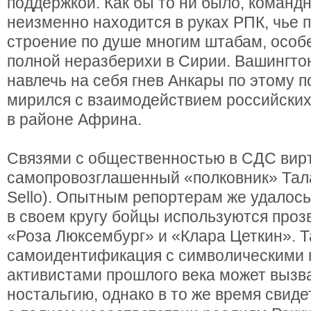
поддержкой. Как бы то ни было, команд
неизменно находится в руках РПК, чье
строение по душе многим штабам, особ
полной неразберихи в Сирии. Вашингто
навлечь на себя гнев Анкары по этому п
мирился с взаимодействием российских
в районе Африна.
Связями с общественностью в СДС вир
самопровозглашенный «полковник» Тала
Sello). Опытным репортерам же удалось
в своем кругу бойцы используются про
«Роза Люксембург» и «Клара Цеткин». Т
самоидентификация с символическими
активистами прошлого века может вызв
ностальгию, однако в то же время свиде