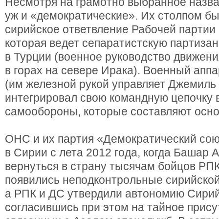
Несмотря на грамотно выбранное назва
уж и «демократические». Их столпом бы
сирийское ответвление Рабочей партии 
которая ведет сепаратистскую партиза
в Турции (военное руководство движен
в горах на севере Ирака). Военный апп
(им железной рукой управляет Джемиль
интегрировал свою командную цепочку 
самообороны, которые составляют осн
ОНС и их партия «Демократический сою
в Сирии с лета 2012 года, когда Башар
вернуться в страну тысячам бойцов РПК
появились неподконтрольные сирийско
а РПК и ДС утвердили автономию Сирий
согласившись при этом на тайное прис