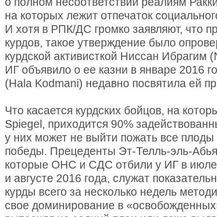
о полном несоответствии реалиям Ракки
на которых лежит отпечаток социальног
И хотя в РПК/ДС громко заявляют, что п
курдов, такое утверждение было опрове
курдской активисткой Ниссан Ибрагим (N
ИГ объявило о ее казни в январе 2016 г
(Hala Kodmani) недавно посвятила ей пр
Что касается курдских бойцов, на котор
Spiegel, приходится 90% задействованны
у них может не выйти пожать все плоды
победы. Прецеденты Эт-Телль-эль-Абья
которые ОНС и СДС отбили у ИГ в июле
и августе 2016 года, служат показател
курды всего за несколько недель метод
свое доминирование в «освобожденных»