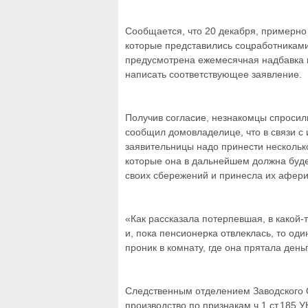
Сообщается, что 20 декабря, примерн
которые представились соцработниками.
предусмотрена ежемесячная надбавка к 
написать соответствующее заявление.
Получив согласие, незнакомцы спроси
сообщил домовладелице, что в связи с
заявительницы надо принести нескольк
которые она в дальнейшем должна буде
своих сбережений и принесла их афери
«Как рассказала потерпевшая, в какой-
и, пока пенсионерка отвлеклась, то од
проник в комнату, где она прятала день
Следственным отделением Заводского 
производство по признакам ч.1 ст.185 