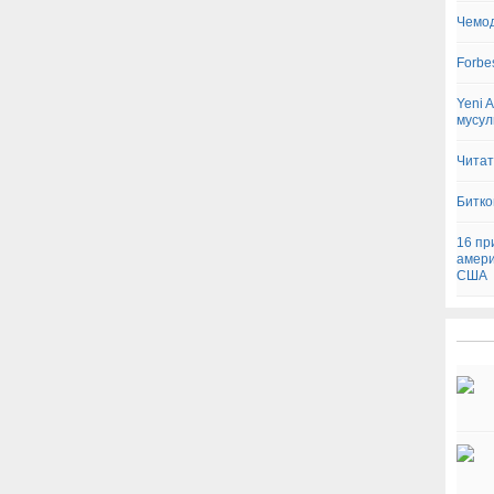
Чемод
Forbe
Yeni 
мусул
Читат
Битко
16 пр
амери
США