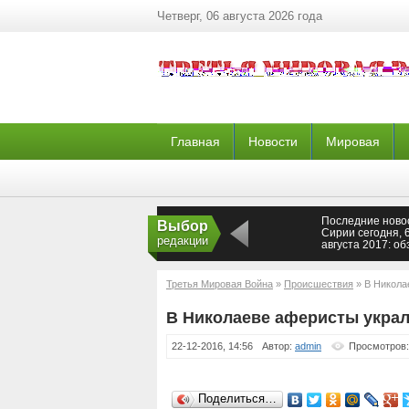
Четверг, 06 августа 2026 года
Главная
Новости
Мировая
Последние ново
Выбор
Сирии сегодня, 
редакции
августа 2017: об
карты боевых
действий, опера
сводка по Сирии
Третья Мировая Война
»
Происшествия
» В Никола
06.08.2017
В Николаеве аферисты украл
22-12-2016, 14:56
Автор:
admin
Просмотров:
Поделиться…