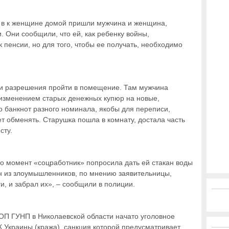
о в к женщине домой пришли мужчина и женщина,
 Они сообщили, что ей, как ребенку войны,
пенсии, но для того, чтобы ее получать, необходимо
ли разрешения пройти в помещение. Там мужчина
 изменением старых денежных купюр на новые,
о банкнот разного номинала, якобы для переписи,
т обменять. Старушка пошла в комнату, достала часть
сту.
то момент «соцработник» попросила дать ей стакан воды
ин из злоумышленников, по мнению заявительницы,
ги, и забрал их», – сообщили в полиции.
ОП ГУНП в Николаевской области начато уголовное
УК Украины (кража), санкция которой предусматривает