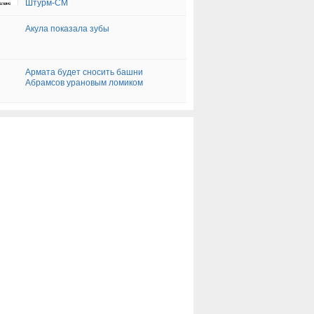
Штурм-СМ
Акула показала зубы
Армата будет сносить башни
Абрамсов урановым ломиком