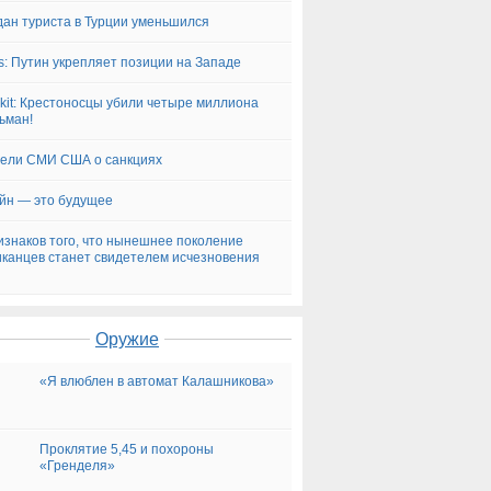
ан туриста в Турции уменьшился
s: Путин укрепляет позиции на Западе
Akit: Крестоносцы убили четыре миллиона
ьман!
ели СМИ США о санкциях
йн — это будущее
изнаков того, что нынешнее поколение
канцев станет свидетелем исчезновения
Оружие
«Я влюблен в автомат Калашникова»
Проклятие 5,45 и похороны
«Гренделя»