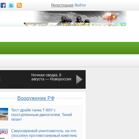
Регистрация
Войти
Ночная сводка, 6
В Милане поляк
:
августа — Новороссия
похитил британскую
модель и выставил ее
на интернет-аукцион
ости
Вооружение РФ
Тест-драйв танка Т-80У с
газотурбинным двигателем. Тихий
гигант
Сверхзвуковой уничтожитель: на что
способен противотанковый комплекс