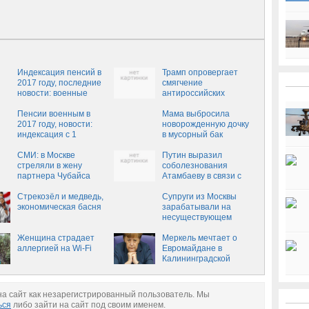
Индексация пенсий в
Трамп опровергает
2017 году, последние
смягчение
новости: военные
антироссийских
пенсии, когда
санкций
индексация и
Пенсии военным в
Мама выбросила
насколько, повышение
2017 году, новости:
новорожденную дочку
работающим и
индексация с 1
в мусорный бак
неработающим 1
февраля, на сколько
февраля 2017
будет повышение
СМИ: в Москве
Путин выразил
стреляли в жену
соболезнования
партнера Чубайса
Атамбаеву в связи с
крушением самолета
Стрекозёл и медведь,
Супруги из Москвы
экономическая басня
зарабатывали на
несуществующем
ребенке
Женщина страдает
Меркель мечтает о
аллергией на Wi-Fi
Евромайдане в
Калининградской
области
а сайт как незарегистрированный пользователь. Мы
ься
либо зайти на сайт под своим именем.