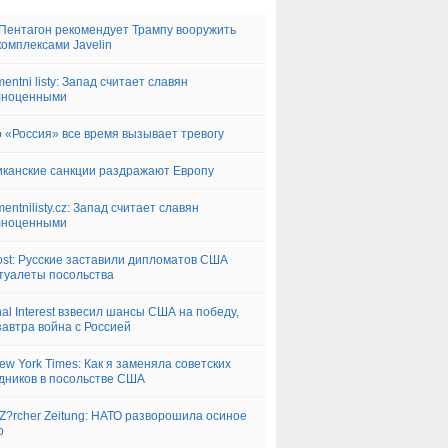
Пентагон рекомендует Трампу вооружить
комплексами Javelin
mentni listy: Запад считает славян
лноценными
 «Россия» все время вызывает тревогу
канские санкции раздражают Европу
mentnilisty.cz: Запад считает славян
лноценными
ost: Русские заставили дипломатов США
туалеты посольства
nal Interest взвесил шансы США на победу,
завтра война с Россией
ew York Times: Как я заменяла советских
дников в посольстве США
Z?rcher Zeitung: НАТО разворошила осиное
о