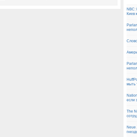
NBC: 
Киев 
Parla
непо
Слово
Амери
Parla
непо
HuffP
мыть 
Natio
если 
The N
сотру
Neue 
гнезд