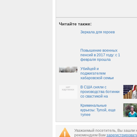
Читайте также:
Зеркала для героев
Повышение военных
пенсий в 2017 году: с 1
февраля прошла
индексация для
военных пенсионеров
Убийцей и
поджигателем
хабаровской семьи
оказался муж и отец
погибших
В США сняли с
производства ботинки
со свастикой на
протекторе
Криминальные
курьезы: Тупой, еще
тупее
Уважаемый посетитель, Вы зашли н
рекомендуем Вам
зарегистрироват