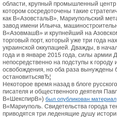
области, крупный промышленный центр 
котором сосредоточены такие стратеги
как В«АзовстальВ», Мариупольский мет
завод имени Ильича, машиностроитель
В«АзовмашВ» и крупнейший на Азовско
торговый порт, который уже три года на
украинской оккупацией. Дважды, в нача
года и в январе 2015 года, силы армии
непосредственно на подступы к городу и
освобождения, но оба раза вынуждены 
остановитьсявЂ¦
Некоторое время назад в блоге русског
писателя и общественного деятеля Пав
В«ШекспирВ»)
был опубликован материал
В«Мариуполь. Свидетельства города те
приводятся три леденящие душу истори