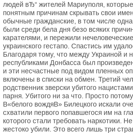
людей вЂ“ жителей Мариуполя, которы
понятным причинам скрывать свои имен
обычные гражданские, в том числе одн
были среди бела дня безо всяких причи
карателями, и пережили нечеловеческие
украинского гестапо. Спастись им удало
Благодаря тому, что между Украиной и
республиками Донбасса был произведе
и эти несчастные под видом пленных о
включены в списки на обмен. Третий че
родственник зверски убитого нацистам
парня. Убитого ни за что. Просто потом
В«белого вождяВ» Билецкого искали оч
схватили первого попавшегося им на гла
которого стали требовать наркотики. Не 
жестоко убили. Это всего лишь три стр