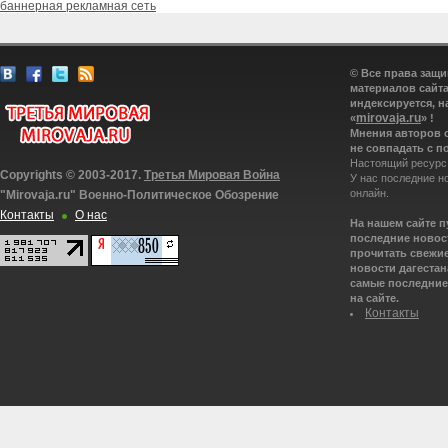
баннерная рекламная сеть
© Все права защ
материалов сайта
индексируется, н
mirovaja.ru
«
» !
Мнения авторов 
не совпадать с п
Настоящий ресурс
Copyrights © 2003-2017.
Третья Мировая Война
У нас последние н
онлайн.
"Mirovaja.ru" Военно-Политическое Обозрение
Контакты
О нас
На нашем сайте 
последние новост
прочитать свежие
новости дагестана
самые последние 
на сайте.
Контакты