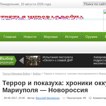
Понедельник, 10 августа 2026 года
Главная
Новости
Мировая
История
Оружие
Испытания пистолета
Хабаров
Выбор
«Оплот» с главой ДНР
подросто
редакции
инспекто
штрафов
за прода
Третья Мировая Война
»
Войны
» Террор и показуха: хроники оккупированного Мар
Террор и показуха: хроники ок
Мариуполя — Новороссия
28-06-2017, 23:40
Автор:
Василий Матвиенко
Просмотров: 89
Комментар