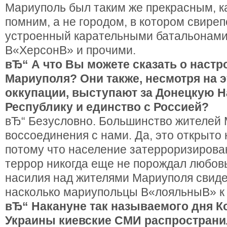
Мариуполь был таким же прекрасным, к
помним, а не городом, в котором свиреп
устроенный карательными батальонами
В«ХерсонВ» и прочими.
вЂ“ А что Вы можете сказать о настр
Мариуполя? Они также, несмотря на э
оккупации, выступают за Донецкую 
Республику и единство с Россией?
вЂ“ Безусловно. Большинство жителей
воссоединения с нами. Да, это открыто
потому что население затерроризирован
террор никогда еще не порождал любовь
насилия над жителями Мариуполя свиде
насколько мариупольцы В«лояльныВ» к 
вЂ“ Накануне так называемого дня К
Украины киевские СМИ распространи