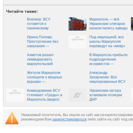
Читайте также:
Военкор: ВСУ
Мариуполь — всё.
готовятся к
Украинские олигархи
паническому
начали пилить заводы
отступлению из
на металлолом
Мариуполя
Ирина Попова:
Под оккупацией: все
Преступление без
школы Мариуполя
наказания —
переведут на «мову»
Новороссия
Ахметов решил
В Мариуполь прибыло
ликвидировать
подразделение
мариупольский
исламистов —
комбинат имени
Новороссия
Ильича
Жители Мариуполя
Александр
сообщили о мощных
Захарченко: Все
взрывах —
оккупированные ВСУ
Новороссия
города ДНР будут
Командование ВСУ
обязательно
Украинские катера
стягивает «Грады» в
освобождены —
атаковали позиции
Мариуполь (видео)
Новороссия
ДНР
Уважаемый посетитель, Вы зашли на сайт как незарегистрирова
рекомендуем Вам
зарегистрироваться
либо зайти на сайт под св