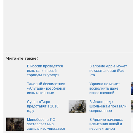
Читайте также:
В России проводятся
В апреле Apple может
испытания новой
показать новый iPad
торпеды «Футляр»
Pro‍
Тяжелый беспилотник
Украина не может
«Альтаир» возобновит
восполнить даже
испытательные
износ военной
полёты
техники, не говоря уже
Супер-«Тигр»
о боевых потерях
В Ивангороде
представят в 2018
школьникам показали
году
современное
вооружение
Минобороны РФ
российской армии
В Арктике начались
заставляет мир
испытания новой и
завистливо унижаться
перспективной