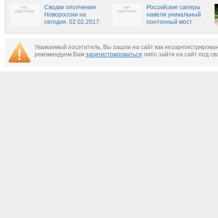
техники для
Сводки ополчения
российской армии
Российские саперы
Новороссии на
навели уникальный
сегодня, 02.02.2017:
понтонный мост
обзор военных
действий в ДНР и ЛНР
Уважаемый посетитель, Вы зашли на сайт как незарегистрирова
рекомендуем Вам
зарегистрироваться
либо зайти на сайт под св