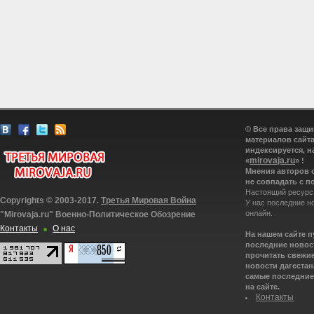
© Все права защ
материалов сайта
индексируется, н
mirovaja.ru
«
» !
Мнения авторов 
не совпадать с п
Настоящий ресурс
Copyrights © 2003-2017.
Третья Мировая Война
У нас последние н
онлайн.
"Mirovaja.ru" Военно-Политическое Обозрение
Контакты
О нас
На нашем сайте 
последние новост
прочитать свежие
новости дагестана
самые последние 
на сайте.
Контакты