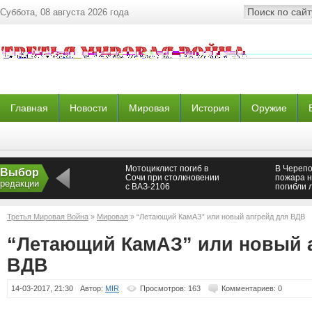
Суббота, 08 августа 2026 года
Главная
Новости
Мировая
История
Оружие
Мотоциклист погиб в
В Черепо
Выбор
Сочи при столкновении
пожара н
редакции
с ВАЗ-2106
погибли 
Третья Мировая Война
»
Мировая
» “Летающий КамАЗ” или новый апгрейд для ВДВ
“Летающий КамАЗ” или новый 
ВДВ
14-03-2017, 21:30
Автор:
MIR
Просмотров: 163
Комментариев: 0