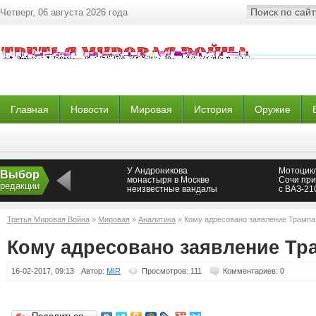
Четверг, 06 августа 2026 года
Главная
Новости
Мировая
История
Оружие
У Андроникова
Мотоцикл
Выбор
монастыря в Москве
Сочи при
редакции
неизвестные вандалы
с ВАЗ-21
сожгли поклонный
крест
Третья Мировая Война
»
Мировая
»
Аналитика
» Кому адресовано заявление Трампа
Кому адресовано заявление Тр
16-02-2017, 09:13
Автор:
MIR
Просмотров: 111
Комментариев: 0