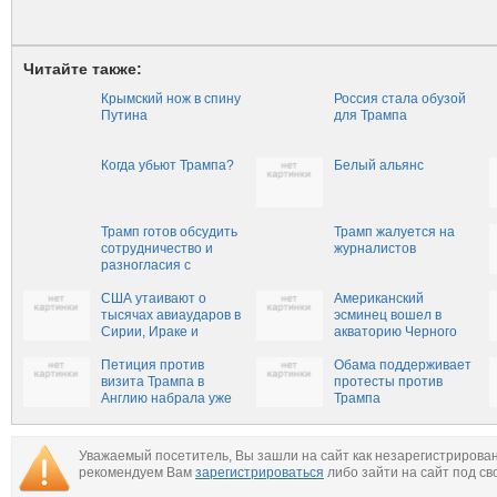
Читайте также:
Крымский нож в спину
Россия стала обузой
Путина
для Трампа
Когда убьют Трампа?
Белый альянс
Трамп готов обсудить
Трамп жалуется на
сотрудничество и
журналистов
разногласия с
председателем КНР
США утаивают о
Американский
тысячах авиаударов в
эсминец вошел в
Сирии, Ираке и
акваторию Черного
Афганистане
моря
Петиция против
Обама поддерживает
визита Трампа в
протесты против
Англию набрала уже
Трампа
более полумиллиона
подписей
Уважаемый посетитель, Вы зашли на сайт как незарегистрирова
рекомендуем Вам
зарегистрироваться
либо зайти на сайт под св