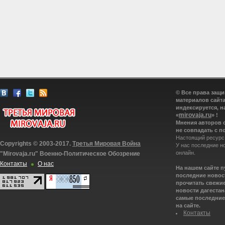
© Все права защ
материалов сайта
индексируется, н
mirovaja.ru
«
» !
Мнения авторов 
не совпадать с п
Настоящий ресурс
Copyrights © 2003-2017.
Третья Мировая Война
У нас последние н
онлайн.
"Mirovaja.ru" Военно-Политическое Обозрение
Контакты
О нас
На нашем сайте 
последние новост
прочитать свежие
новости дагестана
самые последние 
на сайте.
Контакты