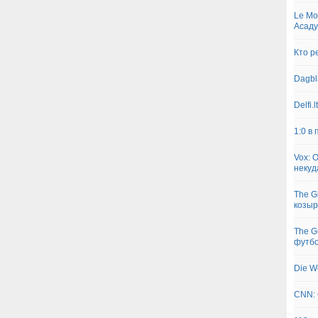
Le Mo
Асаду
Кто р
Dagbl
Delfi.
1:0 в
Vox: 
некуд
The G
козыр
The G
футб
Die W
CNN: 