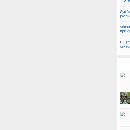
112.u
Syd?s
русск
Valeu
приго
Dagen
свято