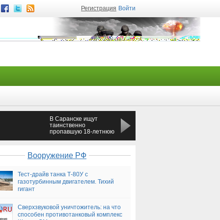
Регистрация
Войти
В Саранске ищут
В результате ДТП в
таинственно
Тюменской области
пропавшую 18-летнюю
погибли два человека
девушку
Вооружение РФ
Тест-драйв танка Т-80У с
газотурбинным двигателем. Тихий
гигант
Сверхзвуковой уничтожитель: на что
способен противотанковый комплекс