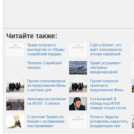
Читайте также:
Трамп получил в
США и Египет: что
наследство от Обамы
ждёт союзников по
«сирийский бардак»
итогам «арабской
— National Interest
весны»
Timeturk: Сирийский
Трамп устраивает
пасьянс
смотрины
международной
коалиции
Грузия отреагировала
Грузия попросит
на предложение Вены
прояснить
о центрах для
предложение Вены
беженцев
открыть центры для
Авангард наступления
беженцев вне ЕС
Сатановский: В
на ИГИЛ - 5 легион
победу над ИГИЛ
поверю только после
сообщения
Стратегия Трампа по
Минобороны
Путин и Эрдоган
борьбе с исламизмом
условились нарастить
настораживает
координацию при
экспертов
операции в Сирии