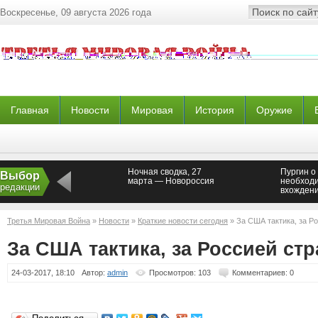
Воскресенье, 09 августа 2026 года
Главная
Новости
Мировая
История
Оружие
Ночная сводка, 27
Пургин о
Выбор
марта — Новороссия
необход
редакции
вхождени
состав Р
Третья Мировая Война
»
Новости
»
Краткие новости сегодня
» За США тактика, за Р
За США тактика, за Россией стр
24-03-2017, 18:10
Автор:
admin
Просмотров: 103
Комментариев: 0