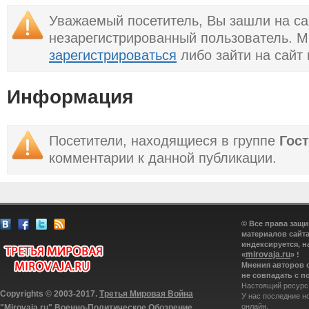
Уважаемый посетитель, Вы зашли на са
незарегистрированный пользователь. 
зарегистрироваться
либо зайти на сайт
Информация
Посетители, находящиеся в группе
Гос
комментарии к данной публикации.
© Все права защ
материалов сайта
индексируется, н
mirovaja.ru
«
» !
Мнения авторов 
не совпадать с п
Настоящий ресурс
Copyrights © 2003-2017.
Третья Мировая Война
У нас последние н
онлайн.
"Mirovaja.ru" Военно-Политическое Обозрение