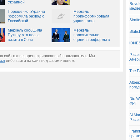
Украиной
Revolu
медве
Порошенко: Украина
Меркель
"оформила развод с
проинформировала
Strat
Российской
украинского
империей", получив
президента об итогах
безвиз
Меркель сообщила
визита в Россию
Меркель
Slate.
Путину, что после
положительно
визита в Сочи
оценила реформы в
iDNES
переговорит с
Украине
Порошенко
Росси
а сайт как незарегистрированный пользователь. Мы
Амери
ься
либо зайти на сайт под своим именем.
The P
Aften
пого
Die W
ФРГ
Al Mo
Росси
Frankf
враже