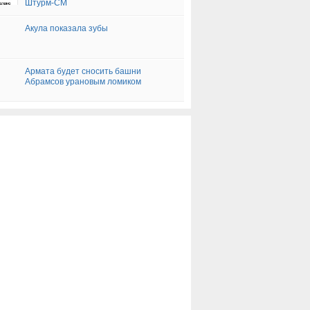
Штурм-СМ
Акула показала зубы
Армата будет сносить башни
Абрамсов урановым ломиком