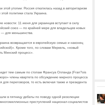
и этой утопии: Россия откатилась назад в авторитаризм
этой политики стала Украина.
е новости: 11 июня для украинцев вступает в силу
ейский союз — по крайней мере для владельцев новых
а — для меньшинства.
краина возвращается в европейскую семью и наконец
ийской)». Кроме того, по словам Меркель, «новый
ть Минский процесс».
идет тем самым по стопам Франсуа Олланда (Fran?ois
 скоро» члены квартета по обсуждению мирного процесса
я для переговоров, то есть включая также и президента
рошли в пятницу дебаты по поводу одной резолюции
и многомиллионных преступлений национал-социалистов