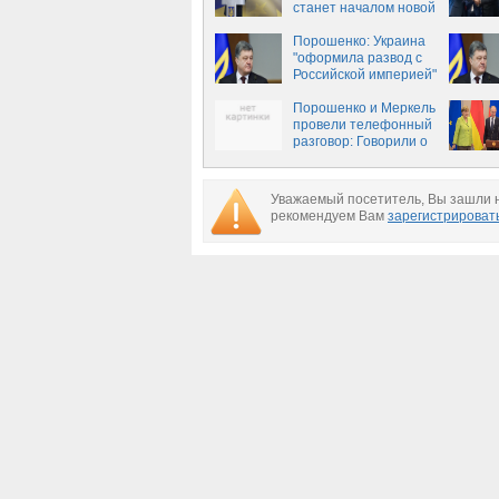
станет началом новой
эпохи европейской
Украины
Порошенко: Украина
"оформила развод с
Российской империей"
Порошенко и Меркель
провели телефонный
разговор: Говорили о
Донбассе и
"нормандских"
переговорах
Уважаемый посетитель, Вы зашли н
рекомендуем Вам
зарегистрироват