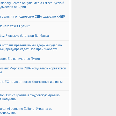
tionary Forces of Syria Media Office: Русский
дь ослеп в Сирии
for заявила о подготовке США удара по КНДР
fr: Чего хочет Путин?
.cz: Чешские богатыри Донбасса
я готовит превентивный ядерный удар по
ке, предупреждает Пол Крейг Робертс
aper: Его величество Путин
posten: Морпехи США испугалась норвежской
ды
elt: ЕС не дают покоя бюджетные излишки
don: Визит Трампа в Саудовскую Аравию:
я напугана
urter Allgemeine Zeitung: Украина во
ских сетях