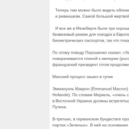
Теперь там можно было видеть обломк
и реваншизм. Самой большой жертвой 
И все же в Мезеберге были три хороши
безвизовый режим для поездок в Европ
биометрических паспортов, так что пок
По этому поводу Порошенко сказал: «У
поворачивается спиной к империи (росс
французский президент готов продолжи
Минский процесс зашел в тупик
Эммануэль Макрон (Emmanuel Macron) 
Hollande). По словам Меркель, «очень
в Восточной Украине должны встретитьс
Путина.
В-третьих, в германском бундестаге п
партии «Зеленых». В ней на основани