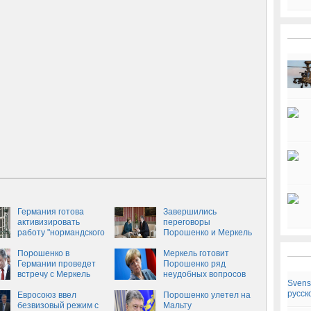
Германия готова
Завершились
активизировать
переговоры
работу "нормандского
Порошенко и Меркель
формата"
- посол
Порошенко в
Меркель готовит
Германии проведет
Порошенко ряд
встречу с Меркель
неудобных вопросов
Svens
во время встречи в
русск
Евросоюз ввел
Берлине, - DW
Порошенко улетел на
безвизовый режим с
Мальту