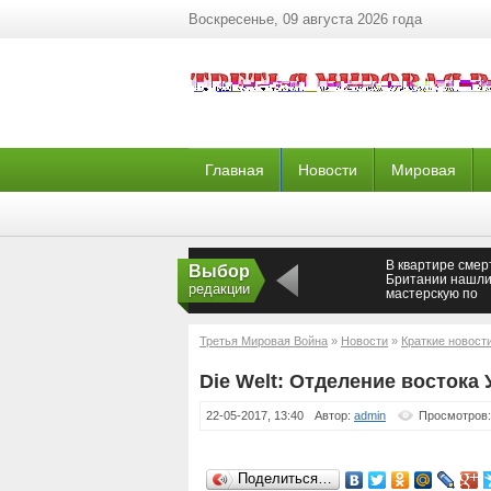
Воскресенье, 09 августа 2026 года
Главная
Новости
Мировая
В квартире смер
Выбор
Британии нашл
редакции
мастерскую по
производству б
Третья Мировая Война
»
Новости
»
Краткие новост
Die Welt: Отделение востока
22-05-2017, 13:40
Автор:
admin
Просмотров:
Поделиться…