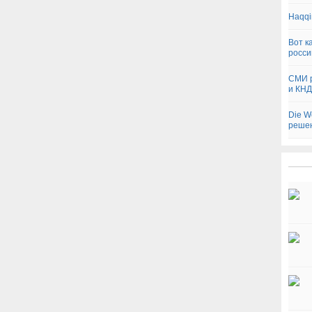
Haqqi
Вот к
росси
СМИ р
и КН
Die W
реше