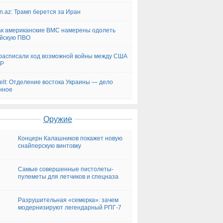
n.az: Трамп берется за Иран
ак американские ВМС намерены одолеть
йскую ПВО
асписали ход возможной войны между США
ДР
elt: Отделение востока Украины — дело
нное
Оружие
Концерн Калашников покажет новую
снайперскую винтовку
Самые совершенные пистолеты-
пулеметы для летчиков и спецназа
Разрушительная «семерка»: зачем
модернизируют легендарный РПГ-7