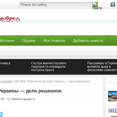
История
Оружие
Все Новости
Добавить новость
тника в
Сестра манчестерского
Пассажиры в Герма
и
террориста оправдала
выявили дыру в
поступок брата‍
фюзеляже самолет
омб
и сегодня
» Die Welt: Отделение востока Украины — дело решенное
 Украины — дело решенное
 38
Комментариев: 0