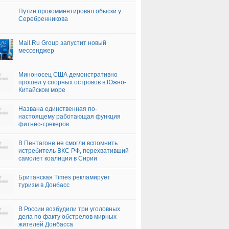
Путин прокомментировал обыски у
Серебренникова
Mail.Ru Group запустит новый
мессенджер
Миноносец США демонстративно
прошел у спорных островов в Южно-
Китайском море
Названа единственная по-
настоящему работающая функция
фитнес-трекеров
В Пентагоне не смогли вспомнить
истребитель ВКС РФ, перехвативший
самолет коалиции в Сирии
Британская Times рекламирует
туризм в Донбасс
В России возбудили три уголовных
дела по факту обстрелов мирных
жителей Донбасса