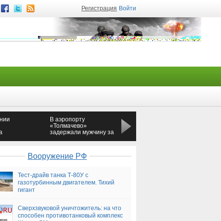
Регистрация
Войти
нии
В аэропорту
Подросток из
«Толмачево»
Благовещенска
а
задержали мужчину за
обстрелял детский сад
курение на борту
самолета
Вооружение РФ
Тест-драйв танка Т-80У с
газотурбинным двигателем. Тихий
гигант
Сверхзвуковой уничтожитель: на что
способен противотанковый комплекс