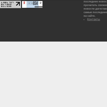
последние новост
прочитать свежие
новости дагестана
самые последние 
на сайте.
Контакты