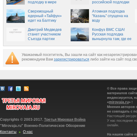
подлодку в мире
российской подлодки
Сверхмощный
Атомная подлодка
ядерный «Тайфун»
"Казань" спущена на
идет на Балтику
воду
Дмитрий Медведев
Конфуз ВМС США!
станет участником
Русская подлодка
Съезда партии
вынырнула там, где ее
«Единая Россия»
не ждали
Уважаемый посетитель, Вы зашли на сайт как незарегистрирова
рекомендуем Вам
зарегистрироваться
либо зайти на сайт под св
© Все права защ
материалов сайта
индексируется, н
mirovaja.ru
«
» !
Мнения авторов 
не совпадать с п
Настоящий ресурс
Copyrights © 2003-2017.
Третья Мировая Война
У нас последние н
онлайн.
"Mirovaja.ru" Военно-Политическое Обозрение
Контакты
О нас
На нашем сайте 