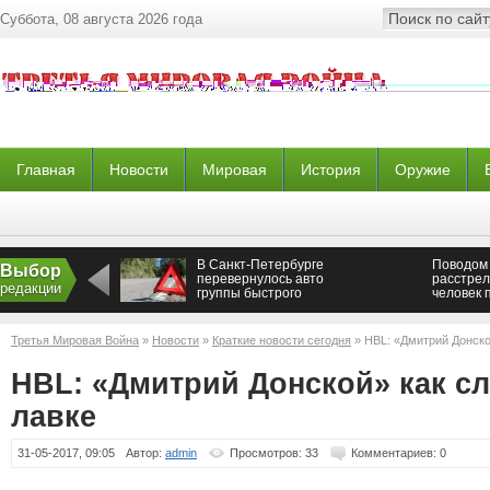
Суббота, 08 августа 2026 года
Главная
Новости
Мировая
История
Оружие
В Санкт-Петербурге
Поводом
Выбор
перевернулось авто
расстрел
редакции
группы быстрого
человек 
реагирования
стали пь
армии
Третья Мировая Война
»
Новости
»
Краткие новости сегодня
» HBL: «Дмитрий Донско
HBL: «Дмитрий Донской» как сл
лавке
31-05-2017, 09:05
Автор:
admin
Просмотров: 33
Комментариев: 0