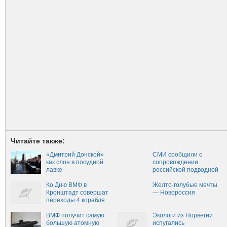
Читайте также:
«Дмитрий Донской»
СМИ сообщили о
как слон в посудной
сопровождении
лавке
российской подводной
лодки крейсером США
Ко Дню ВМФ в
Желто-голубые мечты
Кронштадт совершат
— Новороссия
переходы 4 корабля
Северного флота
ВМФ получит самую
Экологи из Норвегии
большую атомную
испугались