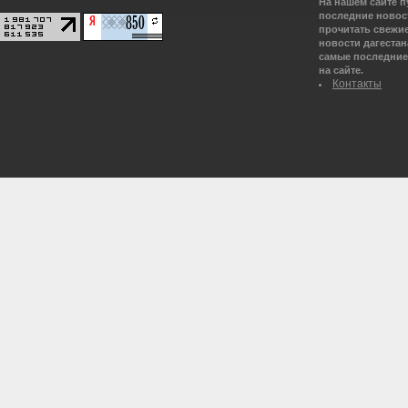
На нашем сайте 
последние новост
прочитать свежие
новости дагестана
самые последние 
на сайте.
Контакты