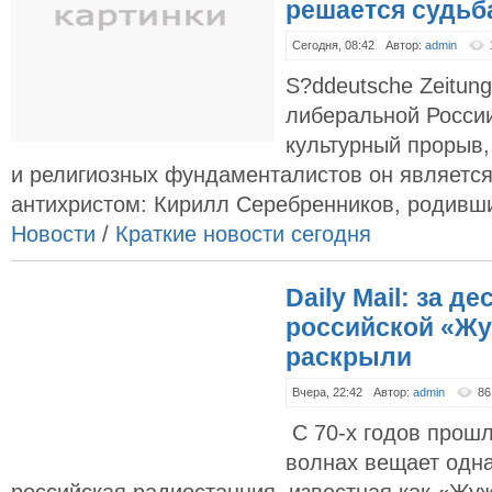
решается судьб
Сегодня, 08:42
Автор:
admin
S?ddeutsche Zeitun
либеральной России
культурный прорыв,
и религиозных фундаменталистов он является
антихристом: Кирилл Серебренников, родивши
Новости
/
Краткие новости сегодня
Daily Mail: за д
российской «Жу
раскрыли
Вчера, 22:42
Автор:
admin
86
С 70-х годов прошл
волнах вещает одна