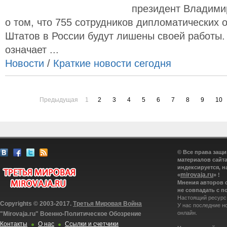
президент Владими
о том, что 755 сотрудников дипломатических
Штатов в России будут лишены своей работы. 
означает ...
Новости
/
Краткие новости сегодня
Предыдущая
1
2
3
4
5
6
7
8
9
10
© Все права защ
материалов сайта
индексируется, н
mirovaja.ru
«
» !
Мнения авторов 
не совпадать с п
Настоящий ресурс
Copyrights © 2003-2017.
Третья Мировая Война
У нас последние н
онлайн.
"Mirovaja.ru" Военно-Политическое Обозрение
Контакты
О нас
Ссылки и счетчики