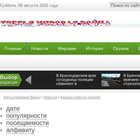
Суббота, 08 августа 2026 года
Главная
Новости
Мировая
История
Оружие
В Краснодарском крае
В Брянск
Выбор
сотрудницу полиции
мужчине
редакции
обвиняют в
отрезало
требовании крупной
взятки
Третья Мировая Война
»
Новости
»
Краткие новости сегодня
дате
популярности
посещаемости
алфавиту