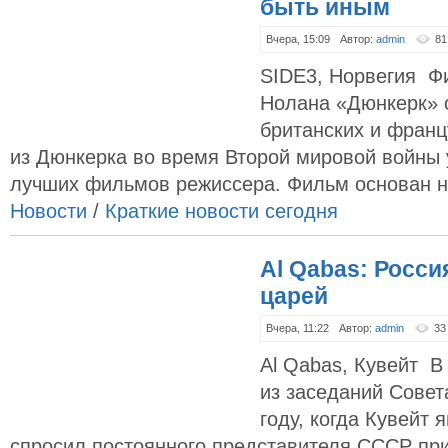
быть иным
Вчера, 15:09
Автор:
admin
81
SIDE3, Норвегия Ф
Нолана «Дюнкерк» 
британских и франц
из Дюнкерка во время Второй мировой войны 
лучших фильмов режиссера. Фильм основан на
Новости
/
Краткие новости сегодня
Al Qabas: Росси
царей
Вчера, 11:22
Автор:
admin
33
Al Qabas, Кувейт В
из заседаний Совет
году, когда Кувейт 
спросил постоянного представителя СССР пр