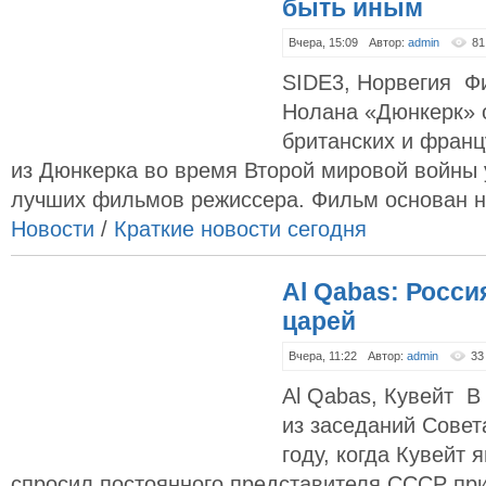
быть иным
Вчера, 15:09
Автор:
admin
81
SIDE3, Норвегия Ф
Нолана «Дюнкерк» 
британских и франц
из Дюнкерка во время Второй мировой войны 
лучших фильмов режиссера. Фильм основан на
Новости
/
Краткие новости сегодня
Al Qabas: Росси
царей
Вчера, 11:22
Автор:
admin
33
Al Qabas, Кувейт В
из заседаний Совет
году, когда Кувейт 
спросил постоянного представителя СССР пр