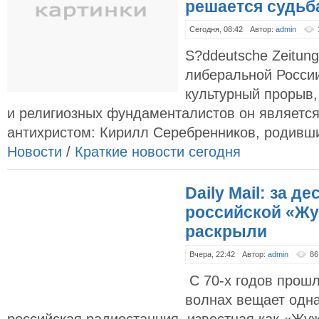
решается судьб
Сегодня, 08:42
Автор:
admin
S?ddeutsche Zeitun
либеральной России
культурный прорыв,
и религиозных фундаменталистов он является
антихристом: Кирилл Серебренников, родивши
Новости
/
Краткие новости сегодня
Daily Mail: за д
российской «Жу
раскрыли
Вчера, 22:42
Автор:
admin
86
С 70-х годов прошл
волнах вещает одна