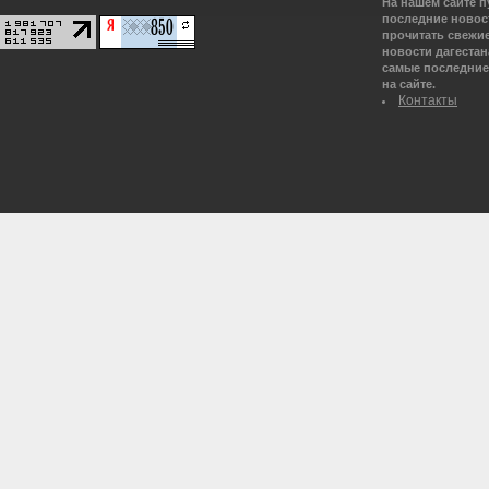
На нашем сайте 
последние новост
прочитать свежие
новости дагестана
самые последние 
на сайте.
Контакты