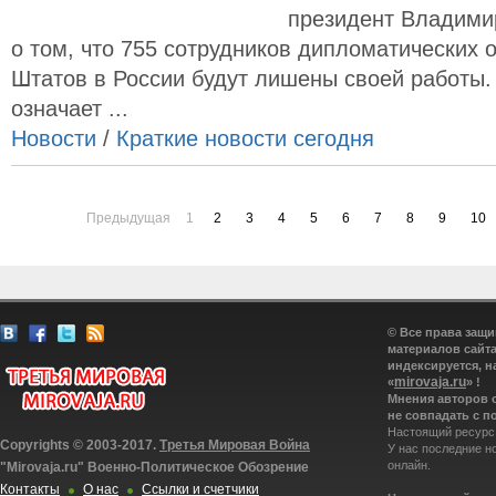
президент Владими
о том, что 755 сотрудников дипломатических
Штатов в России будут лишены своей работы. 
означает ...
Новости
/
Краткие новости сегодня
Предыдущая
1
2
3
4
5
6
7
8
9
10
© Все права защ
материалов сайта
индексируется, н
mirovaja.ru
«
» !
Мнения авторов 
не совпадать с п
Настоящий ресурс
Copyrights © 2003-2017.
Третья Мировая Война
У нас последние н
онлайн.
"Mirovaja.ru" Военно-Политическое Обозрение
Контакты
О нас
Ссылки и счетчики