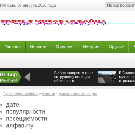
Пятница, 07 августа 2026 года
Главная
Новости
Мировая
История
Оружие
В Краснодарском крае
В Брянск
Выбор
сотрудницу полиции
мужчине
редакции
обвиняют в
отрезало
требовании крупной
взятки
Третья Мировая Война
»
Новости
»
Краткие новости сегодня
дате
популярности
посещаемости
алфавиту