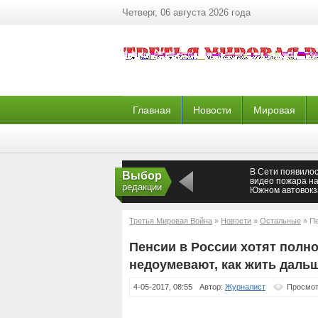
Четверг, 06 августа 2026 года
Главная
Новости
Мировая
В Сети появило
Выбор
видео пожара н
редакции
Южном автовокз
Екатеринбурге
Третья Мировая Война
»
Новости
»
Остальные
» Пе
как жить дальше
Пенсии в России хотят полн
недоумевают, как жить даль
4-05-2017, 08:55
Автор:
Журналист
Просмот