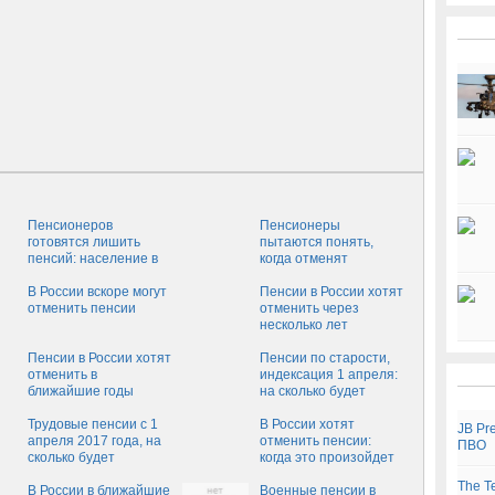
Пенсионеров
Пенсионеры
готовятся лишить
пытаются понять,
пенсий: население в
когда отменят
шоке
выплату пенсий в
В России вскоре могут
России
Пенсии в России хотят
отменить пенсии
отменить через
несколько лет
Пенсии в России хотят
Пенсии по старости,
отменить в
индексация 1 апреля:
ближайшие годы
на сколько будет
апрельское
Трудовые пенсии с 1
повышение
В России хотят
JB Pr
апреля 2017 года, на
отменить пенсии:
ПВО
сколько будет
когда это произойдет
повышение:
The T
индексация страховых
В России в ближайшие
Военные пенсии в