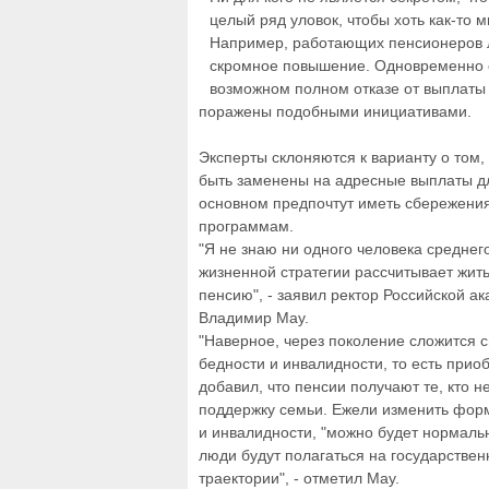
целый ряд уловок, чтобы хоть как-то 
Например, работающих пенсионеров л
скромное повышение. Одновременно с
возможном полном отказе от выплаты 
поражены подобными инициативами.
Эксперты склоняются к варианту о том,
быть заменены на адресные выплаты дл
основном предпочтут иметь сбережения 
программам.
"Я не знаю ни одного человека среднего
жизненной стратегии рассчитывает жит
пенсию", - заявил ректор Российской а
Владимир Мау.
"Наверное, через поколение сложится с
бедности и инвалидности, то есть приоб
добавил, что пенсии получают те, кто
поддержку семьи. Ежели изменить фор
и инвалидности, "можно будет нормаль
люди будут полагаться на государстве
траектории", - отметил Мау.