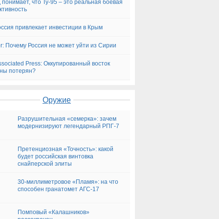
 понимает, что Ту-95 – это реальная боевая
ктивность
оссия привлекает инвестиции в Крым
for: Почему Россия не может уйти из Сирии
ssociated Press: Оккупированный восток
ны потерян?
Оружие
Разрушительная «семерка»: зачем
модернизируют легендарный РПГ-7
Претенциозная «Точность»: какой
будет российская винтовка
снайперской элиты
30-миллиметровое «Пламя»: на что
способен гранатомет АГС-17
Помповый «Калашников»