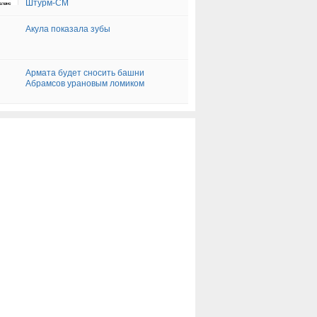
Штурм-СМ
Акула показала зубы
Армата будет сносить башни
Абрамсов урановым ломиком