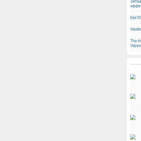
Запад
эффе
Как Р
Strat
The A
Украи