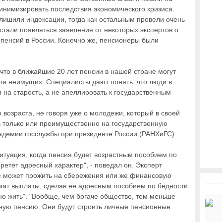
минимизировать последствия экономического кризиса.
ишили индексации, тогда как остальным провели очень
тали появляться заявления от некоторых экспертов о
пенсий в России. Конечно же, пенсионеры были
 что в ближайшие 20 лет пенсии в нашей стране могут
я неимущих. Специалисты дают понять, что люди в
на старость, а не апеллировать к государственным
 возраста, не говоря уже о молодежи, который в своей
ь только или преимущественно на государственную
кадемии госслужбы при президенте России (РАНХиГС)
итуация, когда пенсия будет возрастным пособием по
ретет адресный характер", - поведал он. Эксперт
 не может прожить на сбережения или же финансовую
мат выплаты, сделав ее адресным пособием по бедности
но жить". "Вообще, чем богаче общество, тем меньше
нную пенсию. Они будут строить личные пенсионные