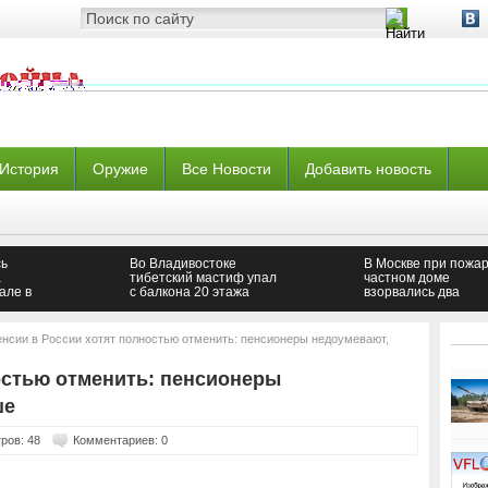
История
Оружие
Все Новости
Добавить новость
сь
Во Владивостоке
В Москве при пожар
а
тибетский мастиф упал
частном доме
але в
с балкона 20 этажа
взорвались два
газовых баллона
нсии в России хотят полностью отменить: пенсионеры недоумевают,
остью отменить: пенсионеры
ше
ров: 48
Комментариев: 0