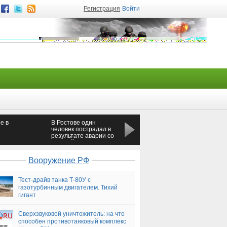
Регистрация
Войти
е в
В Ростове один
В Челябинске парень
человек пострадал в
справил малую нужду
результате аварии со
из окна ехавшего
«скорой»
автобуса
Вооружение РФ
Тест-драйв танка Т-80У с
газотурбинным двигателем. Тихий
гигант
Сверхзвуковой уничтожитель: на что
способен противотанковый комплекс