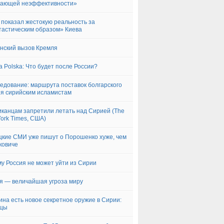
сающей неэффективности»
r показал жестокую реальность за
астическим образом» Киева
нский вызов Кремля
a Polska: Что будет после России?
едование: маршрута поставок болгарского
я сирийским исламистам
канцам запретили летать над Сирией (The
ork Times, США)
кие СМИ уже пишут о Порошенко хуже, чем
ковиче
у Россия не может уйти из Сирии
я — величайшая угроза миру
ина есть новое секретное оружие в Сирии:
нцы