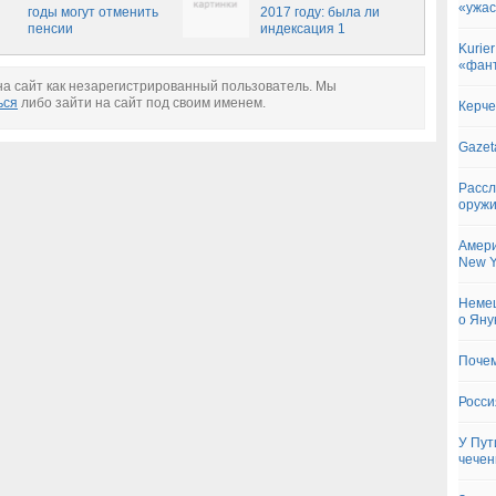
«ужа
пенсий по старости и
годы могут отменить
2017 году: была ли
инвалидности,
пенсии
индексация 1
новости на сегодня
февраля?
Kurie
«фант
а сайт как незарегистрированный пользователь. Мы
ься
либо зайти на сайт под своим именем.
Керче
Gazet
Рассл
оружи
Амери
New Y
Немец
о Яну
Почем
Росси
У Пут
чече