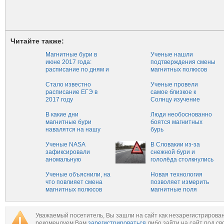
Читайте также:
Магнитные бури в
Ученые нашли
июне 2017 года:
подтверждения смены
расписание по дням и
магнитных полюсов‍
часам
Стало известно
Ученые провели
расписание ЕГЭ в
самое близкое к
2017 году
Солнцу изучение
магнитных полей
В какие дни
Люди необоснованно
магнитные бури
боятся магнитных
навалятся на нашу
бурь
планету в мае 2017
года
Ученые NASA
В Словакии из-за
зафиксировали
снежной бури и
аномальную
гололёда столкнулись
активность на Солнце
40 машин
Ученые объяснили, на
Новая технология
что повлияет смена
позволяет измерить
магнитных полюсов
магнитные поля
Земли
отдельных атомов
Уважаемый посетитель, Вы зашли на сайт как незарегистрирова
рекомендуем Вам
зарегистрироваться
либо зайти на сайт под св