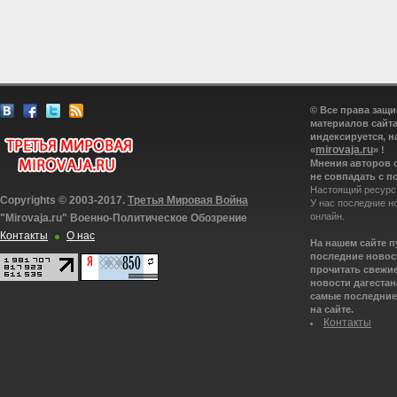
© Все права защ
материалов сайта
индексируется, н
mirovaja.ru
«
» !
Мнения авторов 
не совпадать с п
Настоящий ресурс
Copyrights © 2003-2017.
Третья Мировая Война
У нас последние н
онлайн.
"Mirovaja.ru" Военно-Политическое Обозрение
Контакты
О нас
На нашем сайте 
последние новост
прочитать свежие
новости дагестана
самые последние 
на сайте.
Контакты