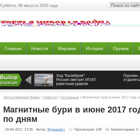
Суббота, 08 августа 2026 года
Главная
Новости
Мировая
История
Оружие
Ход "Калибром":
Пушлин:
Выбор
Россия сметает ИГИЛ
отдалять
редакции
ракетным ударом
Третья Мировая Война
»
Новости
»
Остальные
» Магнитные бури в июне 2017 года: 
Магнитные бури в июне 2017 го
по дням
19-06-2017, 13:35
Автор:
Журналист
Просмотров: 108
Комментариев: 0