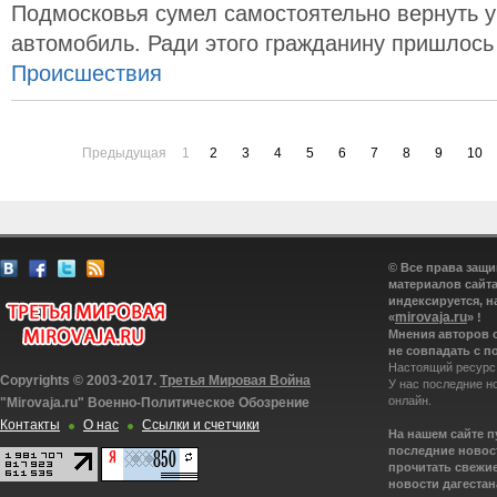
Подмосковья сумел самостоятельно вернуть у
автомобиль. Ради этого гражданину пришлось
Происшествия
Предыдущая
1
2
3
4
5
6
7
8
9
10
© Все права защ
материалов сайта
индексируется, н
mirovaja.ru
«
» !
Мнения авторов 
не совпадать с п
Настоящий ресурс
Copyrights © 2003-2017.
Третья Мировая Война
У нас последние н
онлайн.
"Mirovaja.ru" Военно-Политическое Обозрение
Контакты
О нас
Ссылки и счетчики
На нашем сайте 
последние новост
прочитать свежие
новости дагестана