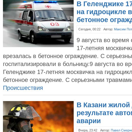
В Геленджике 1
на гидроцикле 
бетонное ограж
Сегодня, 00:22
Автор:
Максим По
9 августа во время
17-летняя москвичк
врезалась в бетонное ограждение. С серьезн
госпитализировали в больницу.9 августа во в
Геленджике 17-летняя москвичка на гидроцикл
бетонное ограждение. С серьезными травмам
Происшествия
В Казани жилой 
результате авт
аварии‍
Вчера, 23:42
Автор:
Павел Смерн