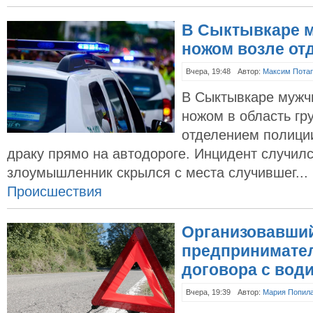
В Сыктывкаре 
ножом возле от
Вчера, 19:48
Автор:
Максим Пота
В Сыктывкаре мужч
ножом в область гр
отделением полици
драку прямо на автодороге. Инцидент случилс
злоумышленник скрылся с места случившег...
Происшествия
Организовавший
предпринимател
договора с вод
Вчера, 19:39
Автор:
Мария Попил