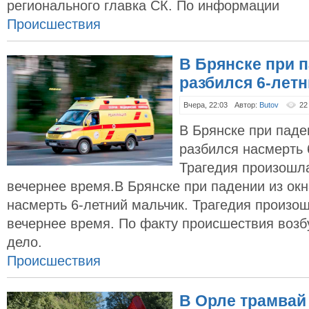
регионального главка СК. По информации
Происшествия
В Брянске при п
разбился 6-лет
Вчера, 22:03
Автор:
Butov
22
В Брянске при паде
разбился насмерть 
Трагедия произошла
вечернее время.В Брянске при падении из окн
насмерть 6-летний мальчик. Трагедия произош
вечернее время. По факту происшествия возб
дело.
Происшествия
В Орле трамвай