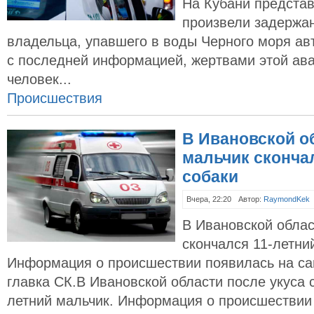
На Кубани предста
произвели задержа
владельца, упавшего в воды Черного моря авт
с последней информацией, жертвами этой ава
человек...
Происшествия
В Ивановской о
мальчик сконча
собаки
Вчера, 22:20
Автор:
RaymondKek
В Ивановской облас
скончался 11-летни
Информация о происшествии появилась на са
главка СК.В Ивановской области после укуса 
летний мальчик. Информация о происшествии 