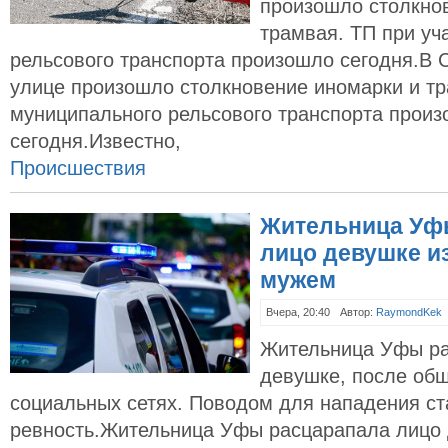
произошло столкно
трамвая. ТП при уч
рельсового транспорта произошло сегодня.В 
улице произошло столкновение иномарки и тр
муниципального рельсового транспорта прои
сегодня.Известно,
Происшествия
Жительница Уф
лицо девушке из
мужем
Вчера, 20:40
Автор:
RaymondKek
Жительница Уфы ра
девушке, после общ
социальных сетях. Поводом для нападения ст
ревность.Жительница Уфы расцарапала лицо 