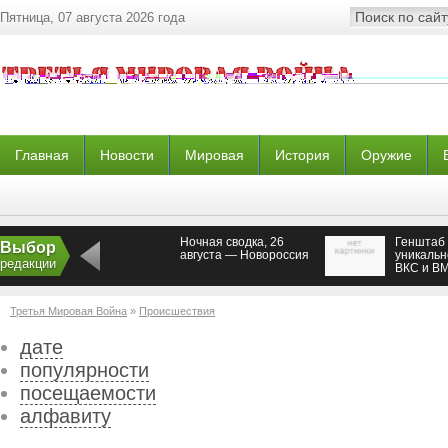
Пятница, 07 августа 2026 года
Главная
Новости
Мировая
История
Оружие
Ночная сводка, 26
Генштаб 
Выбор
августа — Новороссия
уникальн
редакции
ВКС и В
Третья Мировая Война
»
Происшествия
дате
популярности
посещаемости
алфавиту