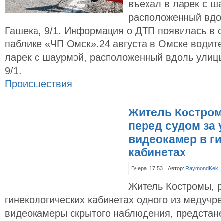
въехал в ларек с ш
расположенный вдо
Гашека, 9/1. Информация о ДТП появилась в с
паблике «ЧП Омск».24 августа в Омске водит
ларек с шаурмой, расположенный вдоль улиц
9/1.
Происшествия
Житель Костром
перед судом за 
видеокамер в г
кабинетах
Вчера, 17:53
Автор:
RaymondKek
Житель Костромы, 
гинекологических кабинетах одного из медучр
видеокамеры скрытого наблюдения, предстане