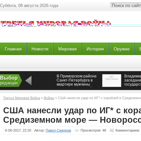
Суббота, 08 августа 2026 года
Главная
Новости
Мировая
История
Оружие
В Приморском районе
Владими
Выбор
Санкт-Петербурга в
заседани
редакции
квартире мужчины
государс
обнаружен женский
Астане
труп
Третья Мировая Война
»
Войны
» США нанесли удар по ИГ* с кораблей в Средизем
США нанесли удар по ИГ* с кор
Средиземном море — Новорос
6-06-2017, 22:20
Автор:
Павел Смернов
Просмотров: 48
Комментариев: