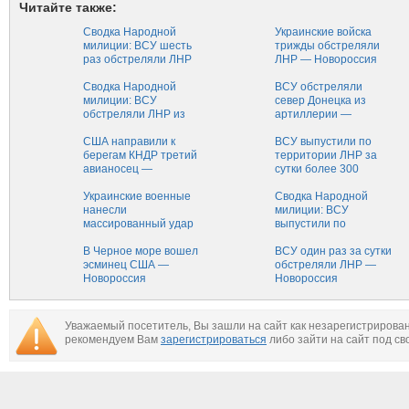
Читайте также:
Сводка Народной
Украинские войска
милиции: ВСУ шесть
трижды обстреляли
раз обстреляли ЛНР
ЛНР — Новороссия
— Новороссия
Сводка Народной
ВСУ обстреляли
милиции: ВСУ
север Донецка из
обстреляли ЛНР из
артиллерии —
минометов, БМП и
Новороссия
гранатометов —
США направили к
ВСУ выпустили по
Новороссия
берегам КНДР третий
территории ЛНР за
авианосец —
сутки более 300
Новороссия
снарядов и мин —
Украинские военные
Новороссия
Сводка Народной
нанесли
милиции: ВСУ
массированный удар
выпустили по
по Спартаку из
территории ЛНР
минометов и
В Черное море вошел
более 200 снарядов и
ВСУ один раз за сутки
артиллерии —
эсминец США —
мин — Новороссия
обстреляли ЛНР —
Новороссия
Новороссия
Новороссия
Уважаемый посетитель, Вы зашли на сайт как незарегистрирова
рекомендуем Вам
зарегистрироваться
либо зайти на сайт под св