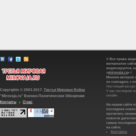
© Все права защ
материалов сайта
индексируется, н
mirovaja.ru
«
» !
Мнения авторов 
не совпадать с п
Настоящий ресурс
Copyrights © 2003-2017.
Третья Мировая Война
У нас последние н
онлайн.
"Mirovaja.ru" Военно-Политическое Обозрение
Контакты
О нас
На нашем сайте 
последние новост
прочитать свежие
новости дагестана
самые последние 
на сайте.
Контакты