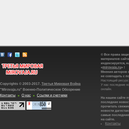
© Все права защ
материалов сайта
индексируется, н
mirovaja.ru
«
» !
Мнения авторов 
не совпадать с п
Настоящий ресурс
Copyrights © 2003-2017.
Третья Мировая Война
У нас последние н
онлайн.
"Mirovaja.ru" Военно-Политическое Обозрение
Контакты
О нас
Ссылки и счетчики
На нашем сайте 
последние новост
прочитать свежие
новости дагестана
самые последние 
на сайте.
Контакты