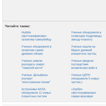
Читайте также:
Hubble
Ученые обнаружили в
сфотографировал
созвездии Андромеды
галактику-самоубийцу
звезду-планету‍
Ученые обнаружили в
Ученые нашли на
галактике самое
Марсе древний
древнее облако
ускоритель частиц
космической пыли
Ученые сумели
Ученые увидели
разгадать секрет
последствия
"тяжелой кости"
космических войн в
туманности Ориона
Ученые: Дельфины
Ученые ЦЕРН
изучают
обнаружили 5 новых
“иностранные языки”
частиц с
пока их никто не
“зачарованными”
слышит
Астрономы NASA
кварками
«Хаббл»
обнаружили 11 новых
сфотографировал
планетных систем
самую красивую
туманность Млечного
Пути