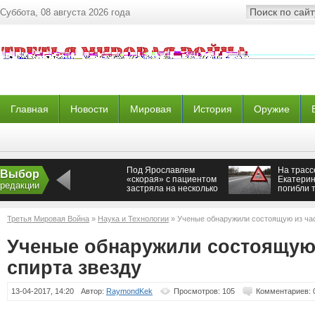
Суббота, 08 августа 2026 года
Главная
Новости
Мировая
История
Оружие
Под Ярославлем
На трасс
Выбор
«скорая» с пациентом
Екатерин
редакции
застряла на несколько
погибли 
часов в бездорожье
Третья Мировая Война
»
Наука и Технологии
» Ученые обнаружили состоящую из час
Ученые обнаружили состоящую 
спирта звезду
13-04-2017, 14:20
Автор:
RaymondKek
Просмотров: 105
Комментариев: 