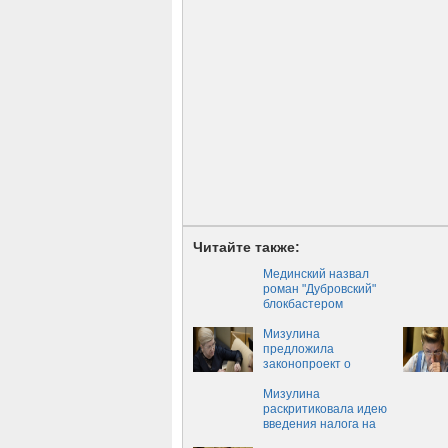
Читайте также:
Мединский назвал
роман "Дубровский"
блокбастером
Мизулина
предложила
законопроект о
регистрации браков
вне ЗАГСа
Мизулина
раскритиковала идею
введения налога на
малодетность