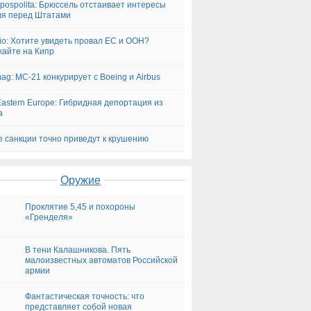
pospolita: Брюссель отстаивает интересы
я перед Штатами
glio: Хотите увидеть провал ЕС и ООН?
айте на Кипр
ag: МС-21 конкурирует с Boeing и Airbus
astern Europe: Гибридная депортация из
а
 санкции точно приведут к крушению
Оружие
Проклятие 5,45 и похороны
«Гренделя»
В тени Калашникова. Пять
малоизвестных автоматов Российской
армии
Фантастическая точность: что
представляет собой новая