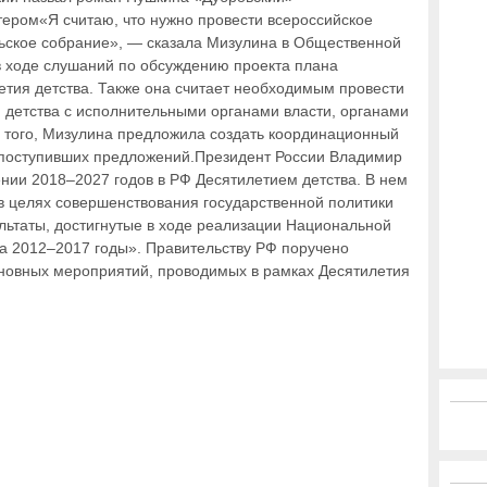
тером«Я считаю, что нужно провести всероссийское
ьское собрание», — сказала Мизулина в Общественной
в ходе слушаний по обсуждению проекта плана
етия детства. Также она считает необходимым провести
 детства с исполнительными органами власти, органами
 того, Мизулина предложила создать координационный
з поступивших предложений.Президент России Владимир
ении 2018–2027 годов в РФ Десятилетием детства. В нем
«в целях совершенствования государственной политики
ультаты, достигнутые в ходе реализации Национальной
на 2012–2017 годы». Правительству РФ поручено
сновных мероприятий, проводимых в рамках Десятилетия