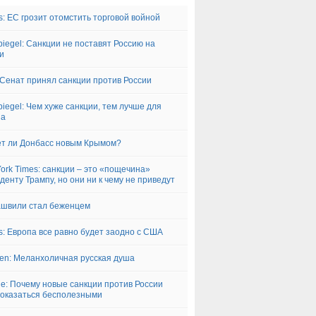
s: ЕС грозит отомстить торговой войной
piegel: Санкции не поставят Россию на
и
Сенат принял санкции против России
piegel: Чем хуже санкции, тем лучше для
на
т ли Донбасс новым Крымом?
ork Times: санкции – это «пощечина»
денту Трампу, но они ни к чему не приведут
швили стал беженцем
s: Европа все равно будет заодно с США
iken: Меланхоличная русская душа
ne: Почему новые санкции против России
 оказаться бесполезными