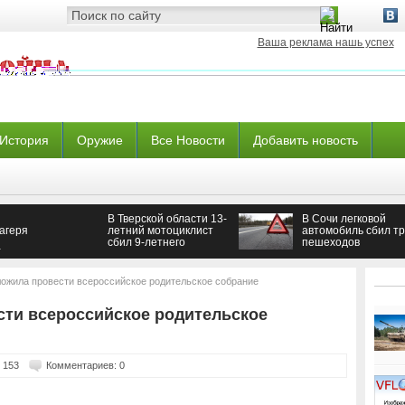
Ваша реклама нашь успех
История
Оружие
Все Новости
Добавить новость
В Тверской области 13-
В Сочи легковой
агеря
летний мотоциклист
автомобиль сбил т
сбил 9-летнего
пешеходов
й
школьника
ожила провести всероссийское родительское собрание
ти всероссийское родительское
 153
Комментариев: 0