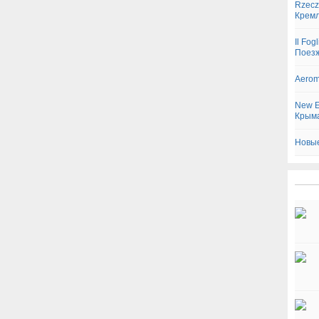
Rzecz
Кремл
Il Fo
Поезж
Aerom
New E
Крым
Новые