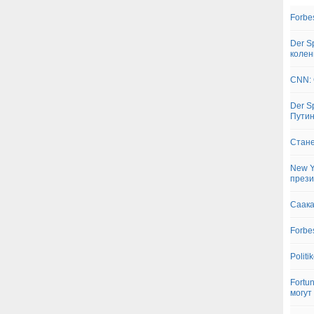
Forbe
Der S
колен
CNN: 
Der S
Пути
Стане
New Y
прези
Саака
Forbe
Polit
Fortu
могут