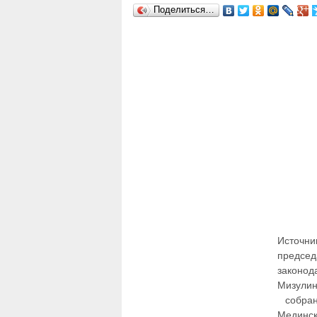
Поделиться…
Источни
председ
законод
Мизулин
собран
Мединск