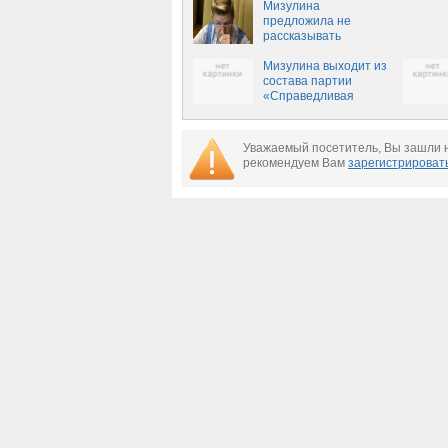
Мизулина
предложила не
рассказывать
школьникам о
коррупции в РФ
Мизулина выходит из
состава партии
«Справедливая
Россия»
Уважаемый посетитель, Вы зашли н
рекомендуем Вам
зарегистрироват