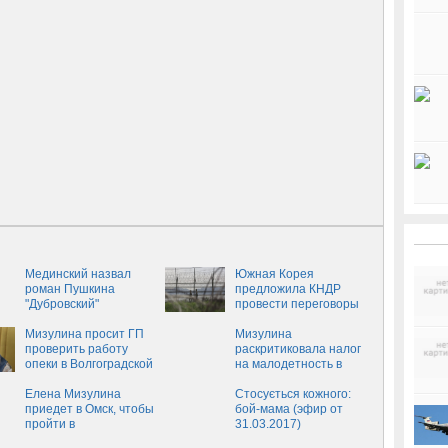
Мединский назвал
Южная Корея
роман Пушкина
предложила КНДР
"Дубровский"
провести переговоры
блокбастером
военных
Мизулина просит ГП
представителей
Мизулина
проверить работу
раскритиковала налог
опеки в Волгоградской
на малодетность в
области
России
Елена Мизулина
Стосується кожного:
приедет в Омск, чтобы
бой-мама (эфир от
пройти в
31.03.2017)
"Бессмертном полку"