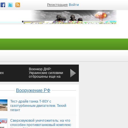
Регистрация
Войти
Военкор ДНР:
ВДВ России научили
рех
Украинские силовики
сбивать крылатые
отброшены еще на
ракеты
одном участке фронта
Вооружение РФ
Тест-драйв танка Т-80У с
газотурбинным двигателем. Тихий
гигант
Сверхзвуковой уничтожитель: на что
способен противотанковый комплекс