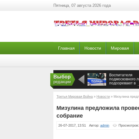
Пятница, 07 августа 2026 года
Главная
Новости
Мировая
Воспитателя
Выбор
подмосковного л
редакции
подозревают в
растлении дете
Третья Мировая Война
»
Новости
» Мизулина предл
Мизулина предложила провес
собрание
26-07-2017, 13:51
Автор:
admin
Просмотров: