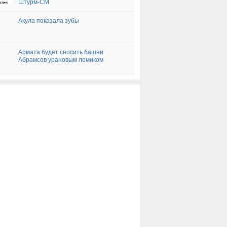
Штурм-СМ
Акула показала зубы
Армата будет сносить башни
Абрамсов урановым ломиком