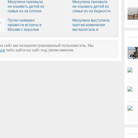
Мизулина призвала
Мизулина призвала
не изымать детей из
не изымать детей из
семьи из-за плохих
семьи из-за бедности
бытовых условий
Путин намерен
Мизулина выступила
провести встречу в
против изменения
Москве с королем
маткапитала и
Иордании
выделения семьям
участков земли
а сайт как незарегистрированный пользователь. Мы
ься
либо зайти на сайт под своим именем.