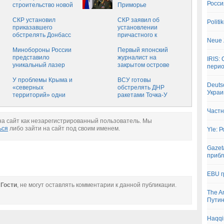
Росси
строительство новой
Приморье
базы в Сирии
СКР установил
СКР заявил об
Polit
приказавшего
установлении
обстрелять Донбасс
причастного к
Neue 
из "Точки-У"
обстрелу Донбасса из
Минобороны России
"Точки-У"
Первый японский
представило
журналист на
IRIS:
уникальный лазер
закрытом острове
пери
У проблемы Крыма и
ВСУ готовы
Deuts
«северных
обстрелять ДНР
Украи
территорий» одни
ракетами Точка-У
корни
Частн
а сайт как незарегистрированный пользователь. Мы
ься
либо зайти на сайт под своим именем.
Yle: 
Gazet
приб
EBU г
е
Гости
, не могут оставлять комментарии к данной публикации.
The A
Путин
Haqqi