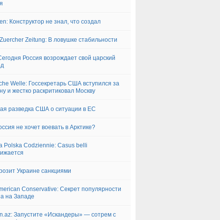
я
iken: Конструктор не знал, что создал
Zuercher Zeitung: В ловушке стабильности
 Сегодня Россия возрождает свой царский
од
che Welle: Госсекретарь США вступился за
ну и жестко раскритиковал Москву
ая разведка США о ситуации в ЕС
Россия не хочет воевать в Арктике?
a Polska Codziennie: Casus belli
лижается
розит Украине санкциями
merican Conservative: Секрет популярности
а на Западе
n.az: Запустите «Искандеры» — cотрем с