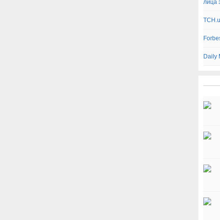
лица 
ТСН.u
Forbe
Daily