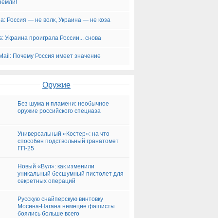
земли!
a: Россия — не волк, Украина — не коза
s: Украина проиграла России... снова
 Mail: Почему Россия имеет значение
Оружие
Без шума и пламени: необычное
оружие российского спецназа
Универсальный «Костер»: на что
способен подствольный гранатомет
ГП-25
Новый «Вул»: как изменили
уникальный бесшумный пистолет для
секретных операций
Русскую снайперскую винтовку
Мосина-Нагана немецие фашисты
боялись больше всего