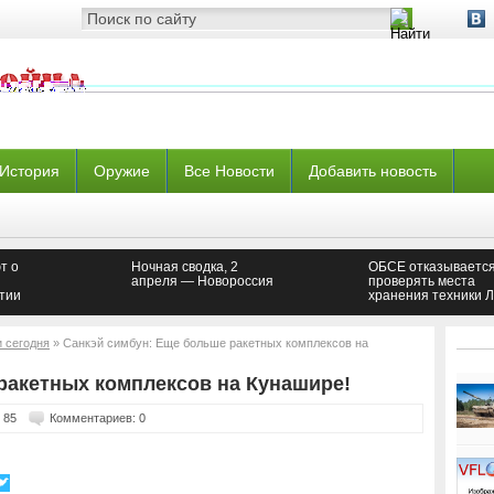
История
Оружие
Все Новости
Добавить новость
т о
Ночная сводка, 2
ОБСЕ отказываетс
апреля — Новороссия
проверять места
тии
хранения техники 
— Новороссия
и сегодня
» Санкэй симбун: Еще больше ракетных комплексов на
ракетных комплексов на Кунашире!
 85
Комментариев: 0