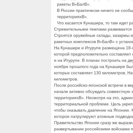
ракеты В«БалВ».
В России практически ничего не сооб
территорияхВ».
Что касается Кунашира, то там идет
Стремительными темпами развивается т
Строятся оружейные склады, казармы и
ракетных комплексов В«БалВ» с устан
На Кунашире и Итурупе размещена 18-я
которой предположительно составляет 
и на Итурупе. В планах построить на дв
ноябре прошлого года на Кунашире был
которых составляет 130 километров. Н
километров.
После российско-японской встречи в ве
начали активно обсуждать совместную 
территорияхВ». Несмотря на это, адми
территориальной проблеме. Цель укре
чтобы оказывать давление на Японию. К
которое патрулируют атомные подводн
Правительство Японии сразу же выразило
развертывании российскими войсками 