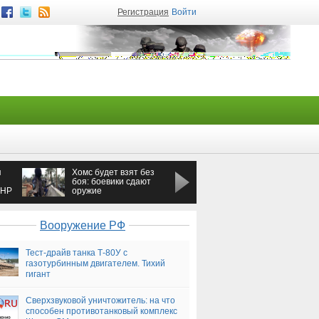
Регистрация
Войти
я
Хомс будет взят без
Генпрокурор Украины
боя: боевики сдают
заявил о
ЛНР
оружие
невозможности
всеобщей амнистии
для ополченцев —
Новороссия
Вооружение РФ
Тест-драйв танка Т-80У с
газотурбинным двигателем. Тихий
гигант
Сверхзвуковой уничтожитель: на что
способен противотанковый комплекс