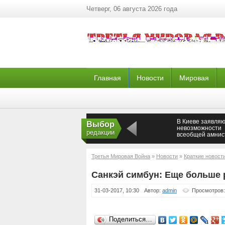
Четверг, 06 августа 2026 года
Главная
Новости
Мировая
В Киеве заявляю
Выбор
невозможности
редакции
всеобщей амнис
для ополченцев
Третья Мировая Война
»
Новости
»
Краткие новост
Кунашире!
Санкэй симбун: Еще больше 
31-03-2017, 10:30
Автор:
admin
Просмотров:
Поделиться…