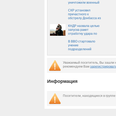
уничтожили военный
аэродром условного
противника
СКР установил
причастного к
обстрелу Донбасса из
"Точки-У"
КНДР назвала целью
запуска ракет
отработку удара по
базам США в Японии
В ВВО стартовало
учение
подразделений
ракетных войск и
артиллерии
Уважаемый посетитель, Вы зашли н
рекомендуем Вам
зарегистрироват
Информация
Посетители, находящиеся в групп