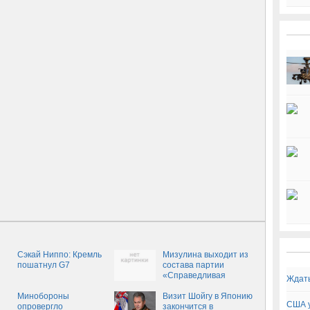
Сэкай Ниппо: Кремль
Мизулина выходит из
пошатнул G7
состава партии
«Справедливая
Ждать
Россия»
Минобороны
Визит Шойгу в Японию
США у
опровергло
закончится в