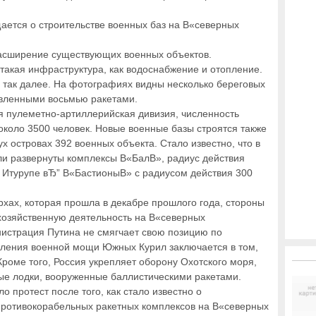
щается о строительстве военных баз на В«северных
 расширение существующих военных объектов.
акая инфраструктура, как водоснабжение и отопление.
 так далее. На фотографиях видны несколько береговых
овленными восьмью ракетами.
 пулеметно-артиллерийская дивизия, численность
около 3500 человек. Новые военные базы строятся также
ух островах 392 военных объекта. Стало известно, что в
и развернуты комплексы В«БалВ», радиус действия
а Итурупе вЂ” В«БастионыВ» с радиусом действия 300
рхах, которая прошла в декабре прошлого года, стороны
хозяйственную деятельность на В«северных
нистрация Путина не смягчает свою позицию по
пления военной мощи Южных Курил заключается в том,
роме того, Россия укрепляет оборону Охотского моря,
ые лодки, вооруженные баллистическими ракетами.
 протест после того, как стало известно о
противокорабельных ракетных комплексов на В«северных