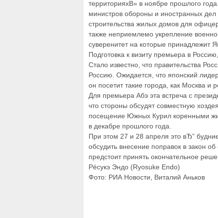
территорияхВ» в ноябре прошлого года.
министров обороны и иностранных дел 
строительства жилых домов для офицер
также неприемлемо укрепление военног
суверенитет на которые принадлежит Я
Подготовка к визиту премьера в Россию
Стало известно, что правительства Росс
Россию. Ожидается, что японский лидер
он посетит такие города, как Москва и 
Для премьера Абэ эта встреча с презид
что стороны обсудят совместную хозде
посещение Южных Курил коренными жит
в декабре прошлого года.
При этом 27 и 28 апреля это вЂ” будни
обсудить внесение поправок в закон об
предстоит принять окончательное реш
Рёсукэ Эндо (Ryosuke Endo)
Фото: РИА Новости, Виталий Аньков