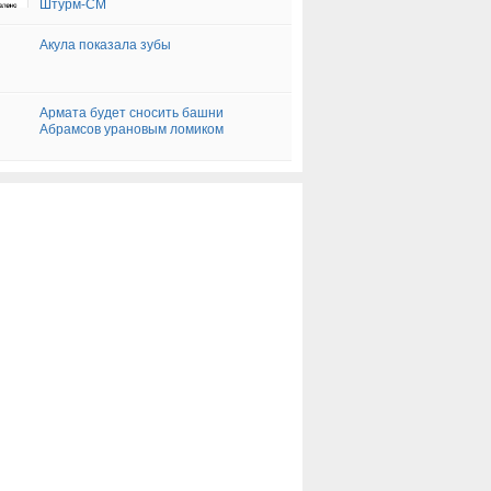
Штурм-СМ
Акула показала зубы
Армата будет сносить башни
Абрамсов урановым ломиком