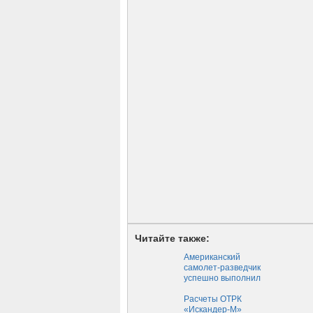
Читайте также:
Американский
самолет-разведчик
успешно выполнил
задачу у границ
Крыма — Новороссия
Расчеты ОТРК
«Искандер-М»