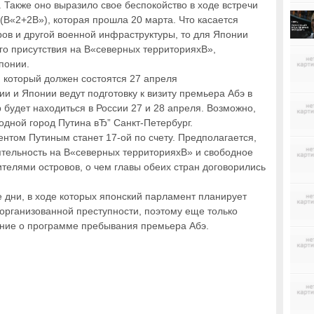
 Также оно выразило свое беспокойство в ходе встречи
(В«2+2В»), которая прошла 20 марта. Что касается
ов и другой военной инфраструктуры, то для Японии
о присутствия на В«северных территорияхВ»,
понии.
, который должен состоятся 27 апреля
ии и Японии ведут подготовку к визиту премьера Абэ в
 будет находиться в России 27 и 28 апреля. Возможно,
родной город Путина вЂ” Санкт-Петербург.
ентом Путиным станет 17-ой по счету. Предполагается,
ятельность на В«северных территорияхВ» и свободное
елями островов, о чем главы обеих стран договорились
е дни, в ходе которых японский парламент планирует
 организованной преступности, поэтому еще только
ение о программе пребывания премьера Абэ.