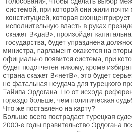
голосования, чтобы сделать выбор ме
системой, при которой они жили почти 
конституцией, которая сконцентрирует
исполнительную власть в руках презид
скажет В«даВ», произойдет капитальна
государства, будет упразднена должно
министра, парламент окажется на вторы
официально появится система, при кото
будет подотчетен никому, кроме избират
страна скажет В«нетВ», это будет серье
не фатальная неудача для турецкого п
Тайипа Эрдогана. Но от исхода рефере
гораздо больше, чем политическая судь
Что же поставлено на карту?
Больше всего пострадает турецкая суде
2000-е годы правительство Эрдогана п