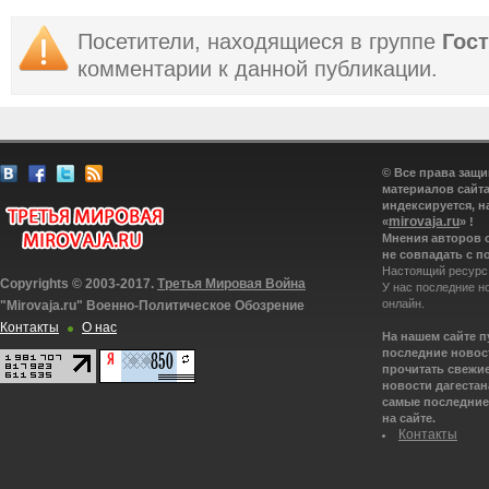
Посетители, находящиеся в группе
Гос
комментарии к данной публикации.
© Все права защ
материалов сайта
индексируется, н
mirovaja.ru
«
» !
Мнения авторов 
не совпадать с п
Настоящий ресурс
Copyrights © 2003-2017.
Третья Мировая Война
У нас последние н
онлайн.
"Mirovaja.ru" Военно-Политическое Обозрение
Контакты
О нас
На нашем сайте 
последние новост
прочитать свежие
новости дагестана
самые последние 
на сайте.
Контакты