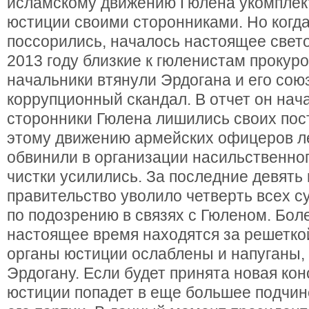
исламскому движению Гюлена укомплек
юстиции своими сторонниками. Но когд
поссорились, началось настоящее свет
2013 году близкие к гюленистам прокур
начальники втянули Эрдогана и его сою
коррупционный скандал. В отчет он нача
сторонники Гюлена лишились своих пост
этому движению армейских офицеров л
обвинили в организации насильственног
чистки усилились. За последние девять
правительство уволило четверть всех с
по подозрению в связях с Гюленом. Боле
настоящее время находятся за решеткой
органы юстиции ослаблены и напуганы,
Эрдогану. Если будет принята новая кон
юстиции попадет в еще большее подчин