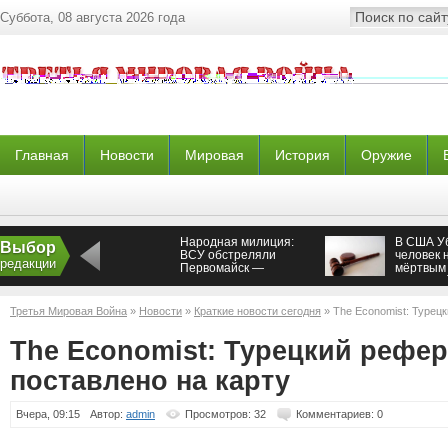
Суббота, 08 августа 2026 года
Главная
Новости
Мировая
История
Оружие
Народная милиция:
В США У
Выбор
ВСУ обстреляли
человек 
редакции
Первомайск —
мёртвым 
Новороссия
тюремно
Третья Мировая Война
»
Новости
»
Краткие новости сегодня
» The Economist: Турец
карту
The Economist: Турецкий рефер
поставлено на карту
Вчера, 09:15
Автор:
admin
Просмотров: 32
Комментариев: 0