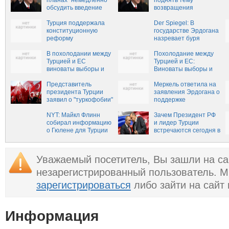
планах "немедленно"
поднять тему
обсудить введение
возвращения
смертной казни
смертной казни в
Турция поддержала
Турции
Der Spiegel: В
конституционную
государстве Эрдогана
реформу
назревает буря
В похолодании между
Похолодание между
Турцией и ЕС
Турцией и ЕС:
виноваты выборы и
Виноваты выборы и
референдум
референдум –
Представитель
Strategist
Меркель ответила на
президента Турции
заявления Эрдогана о
заявил о "туркофобии"
поддержке
в Европе
терроризма
NYT: Майкл Флинн
Зачем Президент РФ
собирал информацию
и лидер Турции
о Гюлене для Турции
встречаются сегодня в
Москве?
Уважаемый посетитель, Вы зашли на са
незарегистрированный пользователь. 
зарегистрироваться
либо зайти на сайт
Информация