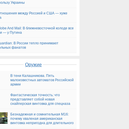
 пользу Украины
Отношения между Россией и США — хуже
а
lobe And Mail: В ближневосточной колоде все
и — у Путина
uardian: В России тепло принимают
ольных фанатов
Оружие
В тени Калашникова. Пять
малоизвестных автоматов Российской
армии
Фантастическая точность: что
представляет собой новая
снайперская винтовка для спецназа
Безнадежная и сомнительная М16:
почему хваленая американская
винтовка непригодна для длительного
боя