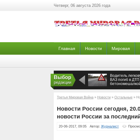
Четверг, 06 августа 2026 года
Главная
Новости
Мировая
Водитель легко
Выбор
ВАЗ погиб в ДТП
редакции
бетономешалкой
Ростовом
Третья Мировая Война
»
Новости
»
Остальные
» Но
России за последний час на 20 июня
Новости России сегодня, 20.
новости России за последний
20-06-2017, 09:05
Автор:
Журналист
Просмо