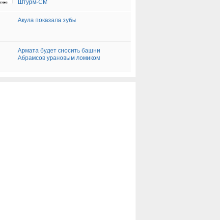
Штурм-СМ
Акула показала зубы
Армата будет сносить башни
Абрамсов урановым ломиком