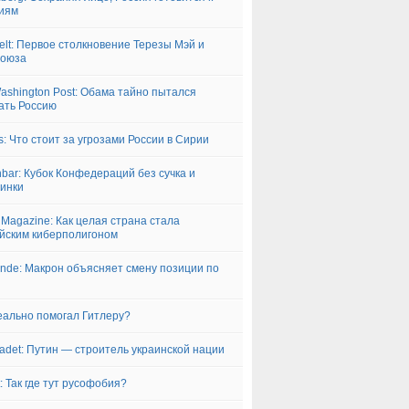
иям
elt: Первое столкновение Терезы Мэй и
союза
ashington Post: Обама тайно пытался
ать Россию
s: Что стоит за угрозами России в Сирии
hbar: Кубок Конфедераций без сучка и
инки
 Magazine: Как целая страна стала
йским киберполигоном
nde: Макрон объясняет смену позиции по
еально помогал Гитлеру?
adet: Путин — строитель украинской нации
lt: Так где тут русофобия?