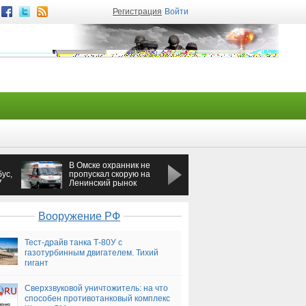
Регистрация
Войти
В Омске охранник не
В Омске Волга
ус,
пропускал скорую на
пролетела между
7
Ленинский рынок
столбами ЛЭП и
врезалась в дом
Вооружение РФ
Тест-драйв танка Т-80У с
газотурбинным двигателем. Тихий
гигант
Сверхзвуковой уничтожитель: на что
способен противотанковый комплекс