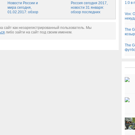
1:0 в
новости России и
Новости России и
свежие новости
Россия сегодня 2017,
мира за последний
мира сегодня,
России и мира на
новости 31 января:
час
01.02.2017: обзор
сегодня, 19 февраля
обзор последних
Vox: 
главных событий,
событий России,
некуд
свежие новости
свежие новости
России и мира на
России на сегодня,
а сайт как незарегистрированный пользователь. Мы
The G
сегодня, 1 февраля
31.01.2017
ься
либо зайти на сайт под своим именем.
козыр
The G
футб