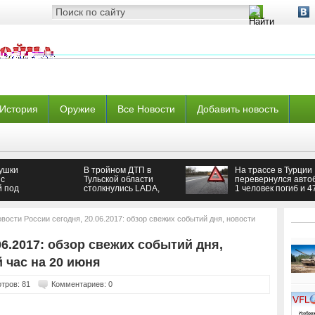
История
Оружие
Все Новости
Добавить новость
вушки
В тройном ДТП в
На трассе в Турции
 с
Тульской области
перевернулся автоб
 под
столкнулись LADA,
1 человек погиб и 4
«ВАЗ» и Chevrolet
пострадали
вости России сегодня, 20.06.2017: обзор свежих событий дня, новости
06.2017: обзор свежих событий дня,
 час на 20 июня
тров: 81
Комментариев: 0