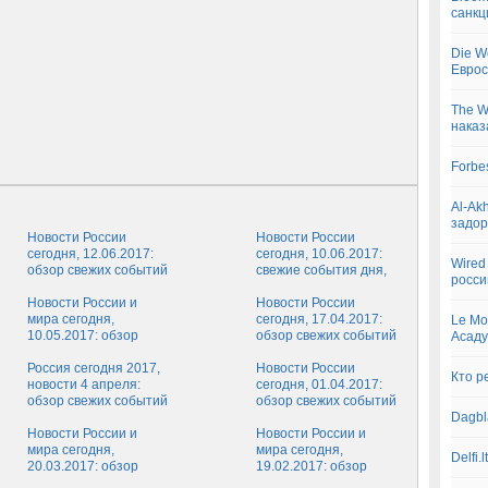
санкц
Die W
Евро
The W
наказ
Forbe
Al-Ak
задор
Новости России
Новости России
сегодня, 12.06.2017:
сегодня, 10.06.2017:
Wired
обзор свежих событий
свежие события дня,
росси
дня, новости России
обзор последних
за последний час на
Новости России и
новостей России на 10
Новости России
12 июня
мира сегодня,
июня
сегодня, 17.04.2017:
Le Mo
10.05.2017: обзор
обзор свежих событий
Асаду
главных событий,
дня, новости России
свежие новости
Россия сегодня 2017,
за последний час от
Новости России
Кто р
России и мира на
новости 4 апреля:
17 апреля
сегодня, 01.04.2017:
сегодня, 10 мая
обзор свежих событий
обзор свежих событий
России, последние
сегодняшнего дня,
Dagbl
новости России на
Новости России и
новости России за
Новости России и
сегодня, 04.04.2017
мира сегодня,
последний час от 1
мира сегодня,
Delfi.
20.03.2017: обзор
апреля
19.02.2017: обзор
свежих событий,
главных событий,