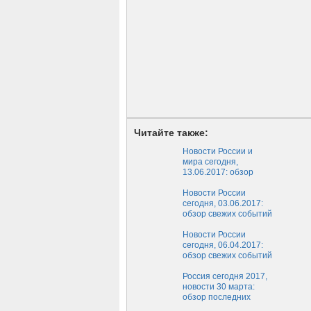
Читайте также:
Новости России и
мира сегодня,
13.06.2017: обзор
свежих событий,
новости России и
Новости России
мира за последний
сегодня, 03.06.2017:
час
обзор свежих событий
дня, новости России
за последний час на 3
Новости России
июня
сегодня, 06.04.2017:
обзор свежих событий
сегодняшнего дня,
новости России за
Россия сегодня 2017,
последний час на 6
новости 30 марта:
апреля
обзор последних
событий России,