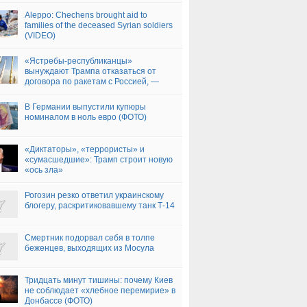
Aleppo: Chechens brought aid to
families of the deceased Syrian soldiers
(VIDEO)
«Ястребы-республиканцы»
вынуждают Трампа отказаться от
договора по ракетам с Россией, —
Politico
В Германии выпустили купюры
номиналом в ноль евро (ФОТО)
«Диктаторы», «террористы» и
«сумасшедшие»: Трамп строит новую
«ось зла»
Рогозин резко ответил украинскому
блогеру, раскритиковавшему танк Т-14
Смертник подорвал себя в толпе
беженцев, выходящих из Мосула
Тридцать минут тишины: почему Киев
не соблюдает «хлебное перемирие» в
Донбассе (ФОТО)