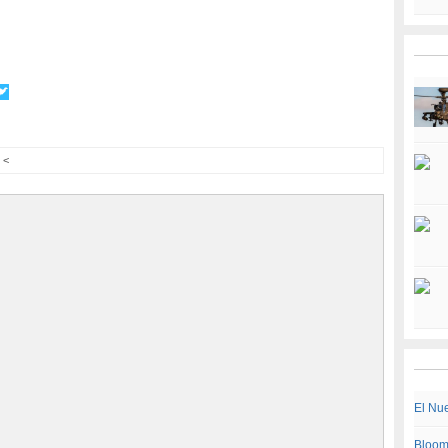
<
El Nu
Bloom