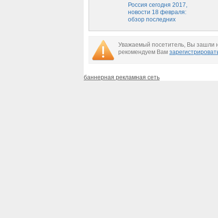
свежие новости
Россия сегодня 2017,
России на сегодня,
новости 18 февраля:
30.03.2017
обзор последних
событий России,
свежие новости
России на сегодня,
Уважаемый посетитель, Вы зашли н
18.02.2017
рекомендуем Вам
зарегистрироват
баннерная рекламная сеть