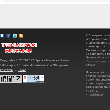
© Все права защ
материалов сайта
индексируется, н
mirovaja.ru
«
» !
Мнения авторов 
не совпадать с п
Настоящий ресурс
Copyrights © 2003-2017.
Третья Мировая Война
У нас последние н
онлайн.
"Mirovaja.ru" Военно-Политическое Обозрение
Контакты
О нас
На нашем сайте 
последние новост
прочитать свежие
новости дагестана
самые последние 
на сайте.
Контакты