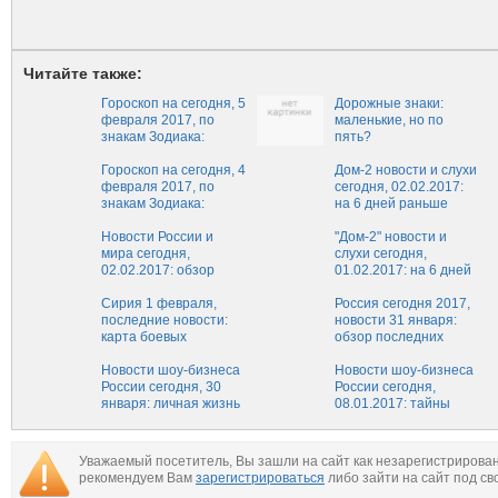
Читайте также:
Гороскоп на сегодня, 5
Дорожные знаки:
февраля 2017, по
маленькие, но по
знакам Зодиака:
пять?
точный гороскоп для
всех знаков на
Гороскоп на сегодня, 4
Дом-2 новости и слухи
05.02.2017
февраля 2017, по
сегодня, 02.02.2017:
знакам Зодиака:
на 6 дней раньше
точный гороскоп для
скандальные новости
всех знаков на
Новости России и
и сплетни "Дом-2" 2
"Дом-2" новости и
04.02.2017
мира сегодня,
февраля
слухи сегодня,
02.02.2017: обзор
01.02.2017: на 6 дней
главных событий,
раньше скандальные
свежие новости
Сирия 1 февраля,
новости и сплетни
Россия сегодня 2017,
России и мира на
последние новости:
Дом-2 1 февраля
новости 31 января:
сегодня, 2 февраля
карта боевых
обзор последних
действий, новости
событий России,
последнего часа из
Новости шоу-бизнеса
свежие новости
Новости шоу-бизнеса
Сирии от 01.02.2017,
России сегодня, 30
России на сегодня,
России сегодня,
Сирия-Россия,
января: личная жизнь
31.01.2017
08.01.2017: тайны
новости сегодня
российских звезд,
звезд, последние
новости о
новости
знаменитостях
знаменитостей на
Уважаемый посетитель, Вы зашли на сайт как незарегистрирова
сейчас, 30.01.2017
сегодняшний день, 8
рекомендуем Вам
зарегистрироваться
либо зайти на сайт под св
января