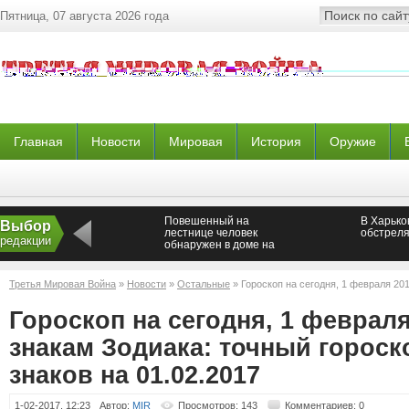
Пятница, 07 августа 2026 года
Главная
Новости
Мировая
История
Оружие
Повешенный на
В Харько
Выбор
лестнице человек
обстреля
редакции
обнаружен в доме на
северо-востоке Москвы
Третья Мировая Война
»
Новости
»
Остальные
» Гороскоп на сегодня, 1 февраля 201
для всех знаков на 01.02.2017
Гороскоп на сегодня, 1 февраля
знакам Зодиака: точный гороск
знаков на 01.02.2017
1-02-2017, 12:23
Автор:
MIR
Просмотров: 143
Комментариев: 0