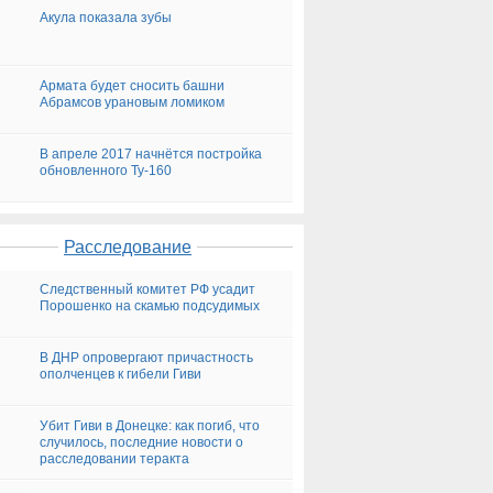
Акула показала зубы
Армата будет сносить башни
Абрамсов урановым ломиком
В апреле 2017 начнётся постройка
обновленного Ту-160
Расследование
Следственный комитет РФ усадит
Порошенко на скамью подсудимых
В ДНР опровергают причастность
ополченцев к гибели Гиви
Убит Гиви в Донецке: как погиб, что
случилось, последние новости о
расследовании теракта