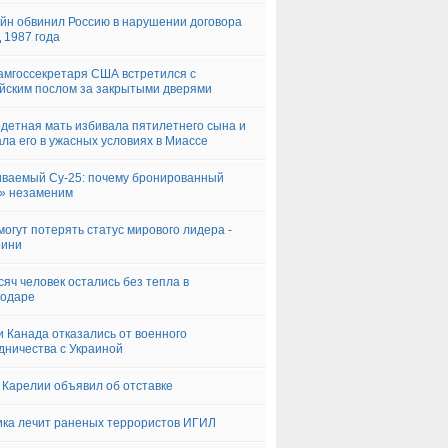
йн обвинил Россию в нарушении договора
1987 года
замгоссекретаря США встретился с
йским послом за закрытыми дверями
детная мать избивала пятилетнего сына и
ла его в ужасных условиях в Миассе
ваемый Су-25: почему бронированный
» незаменим
огут потерять статус мирового лидера -
рини
сяч человек остались без тепла в
нодаре
 Канада отказались от военного
дничества с Украиной
 Карелии объявил об отставке
ка лечит раненых террористов ИГИЛ