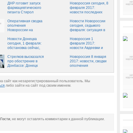
и ЛНР на сегодня,
ДНР готовит запуск
Новороссия сегодня, 8
12.02.2017, новости
фармацевтического
февраля 2017:
Донецка и Авдеевки
гиганта Стирол
новости последних
сегодня, 12 февраля,
часов, ситуация в ДНР
сводки ополчения
Оперативная сводка
и ЛНР на сегодня,
Новости Новороссии
Новороссии
ополчения
08.02.2017, новости
сегодня, седьмого
Новороссии на
Донецка и Авдеевки
февраля: ситуация в
сегодня, 07.02.2017
сегодня, 8 февраля,
Донбассе сейчас
Новости Донецка
сводки ополчения
Новороссия 1
сегодня, 1 февраля:
Новороссии
февраля 2017:
обстановка сейчас,
новости Авдеевки и
данные из Авдеевки,
Макеевки, сводки
сводки ополчения
Стрелков высказался
ополчения
Новороссия 8 января
Новороссии на
про обострение в
Новороссии,
2017: новости, сводки
сегодня, 01.02.2017
Донбассе: Донецк
последние новости
ополчения
может быть взят
Донецка 01.02.2017,
Новороссии,
обстановка в ДНР и
последние новости
ЛНР на сегодняшний
Донецка 08.01.2017,
а сайт как незарегистрированный пользователь. Мы
день
обстановка в ДНР и
ься
либо зайти на сайт под своим именем.
ЛНР на сегодняшний
день
е
Гости
, не могут оставлять комментарии к данной публикации.