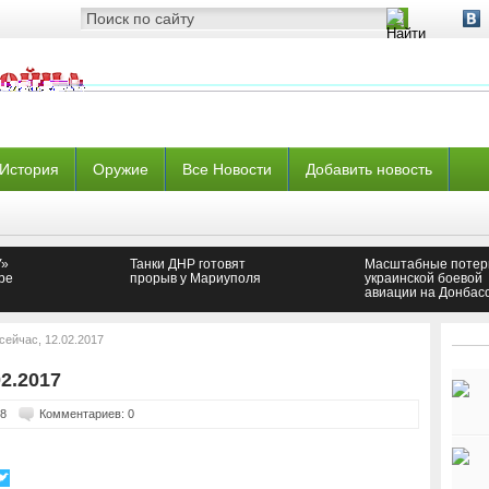
История
Оружие
Все Новости
Добавить новость
У»
Танки ДНР готовят
Масштабные потер
ре
прорыв у Мариуполя
украинской боевой
авиации на Донбас
сейчас, 12.02.2017
2.2017
68
Комментариев: 0