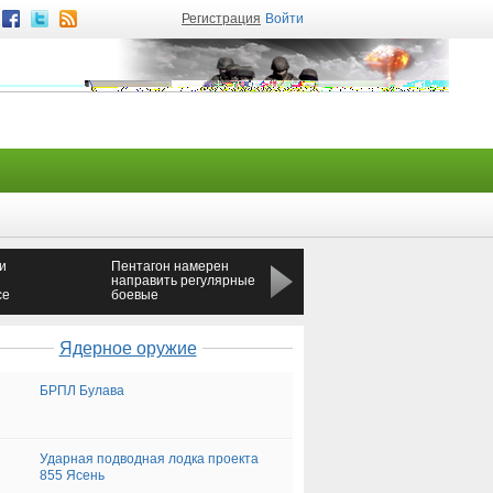
Регистрация
Войти
и
Пентагон намерен
За Донбассом правда 
направить регулярные
майор ВСУ объяснил,
се
боевые
почему сбежал с
подразделения в
Украины в ДНР
Сирию — СМИ
Ядерное оружие
БРПЛ Булава
Ударная подводная лодка проекта
855 Ясень