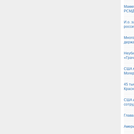
Макке
РСМД 
И.о. 
росси
Много
держа
Неуби
«Грач
США м
Моге
45 ты
Крас
США и
сотру
Глава
Амери