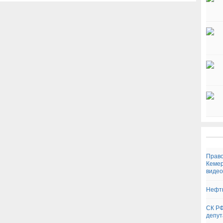
Право
Кемер
видео
Нефть
СК РФ
депут