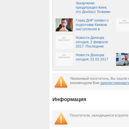
Захарченко
предупредил Киев,
что Донбасс Точками-
У не напугать: Это
будет последнее
Глава ДНР заявил о
наступление
подготовке Киевом
Порошенко и
наступления в
украинской армии в
Донбассе
целом
Новости Донецка
сегодня, 2 февраля
2017. Последние
новости Авдеевки
сейчас
Новости Донецка
сегодня, 01.02.2017
Уважаемый посетитель, Вы зашли н
рекомендуем Вам
зарегистрироват
Информация
Посетители, находящиеся в групп