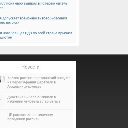
миллиона евро выиграл в лотерею житель
ии
я допускает возможность возобновления
го потока»
и новобранцев ВДВ по всей стране прыгают
рашютом
Новости
Кобзон рассказал сталинский анекдот
на переизбрании Церетели в
Академии художеств
Джастина Бибера обвинили в
избиении человека в Лас-Вегасе
ЦБ рассказал о нетипичном
поведении россиян