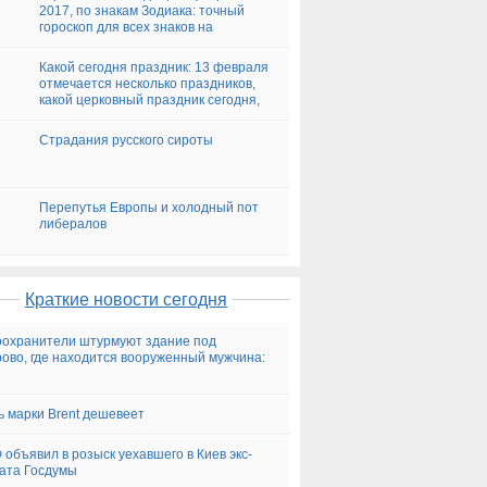
2017, по знакам Зодиака: точный
гороскоп для всех знаков на
13.02.2017
Какой сегодня праздник: 13 февраля
отмечается несколько праздников,
какой церковный праздник сегодня,
13.02.2017
Страдания русского сироты
Перепутья Европы и холодный пот
либералов
Краткие новости сегодня
охранители штурмуют здание под
ово, где находится вооруженный мужчина:
 марки Brent дешевеет
 объявил в розыск уехавшего в Киев экс-
ата Госдумы