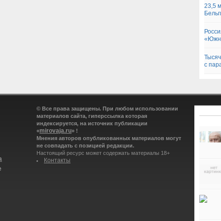
23,5 
Бельг
Росси
«Южно
Тысяч
с па
© Все права защищены. При любом использовании
материалов сайта, гиперссылка которая
индексируется, на источник публикации
mirovaja.ru
«
» !
Мнения авторов опубликованных материалов могут
не совпадать с позицией редакции.
Настоящий ресурс может содержать материалы 18+
а
Контакты
е