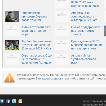
06.02.2017 Киев
стягивает в Донбасс
комплексы «Точка-У»
Жириновский
Американский
пригрозил Украине
эсминец вошел в
после того, как
акваторию Черного
сдвинет Путина.
моря
Видео.
Англия отправит свой
Обама поддерживает
эсминец в Черное
протесты против
море
Трампа
Футбол. Барселона —
Председатель ОБСЕ:
Атлетик. Трансляция
Минским соглашениям
11 января 2017. Кубок
нет альтернативы
Испании 2016-2017.
1:8 финала
Ответ агрессора: США
Актриса Инна
не согласились с
Чурикова сломала
заявлением Путина о
руку
превосходстве
российской армии
Уважаемый посетитель, Вы зашли на сайт как незарегистрирова
рекомендуем Вам
зарегистрироваться
либо зайти на сайт под св
© Все права защ
материалов сайта