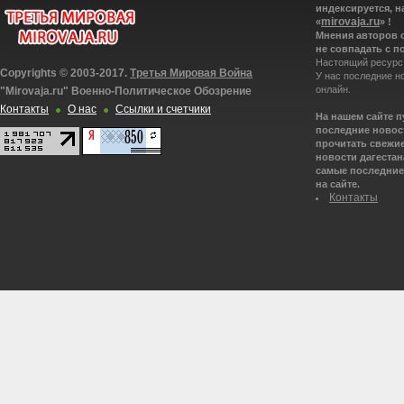
индексируется, н
mirovaja.ru
«
» !
Мнения авторов 
не совпадать с п
Настоящий ресурс
Copyrights © 2003-2017.
Третья Мировая Война
У нас последние н
онлайн.
"Mirovaja.ru" Военно-Политическое Обозрение
Контакты
О нас
Ссылки и счетчики
На нашем сайте 
последние новост
прочитать свежие
новости дагестана
самые последние 
на сайте.
Контакты