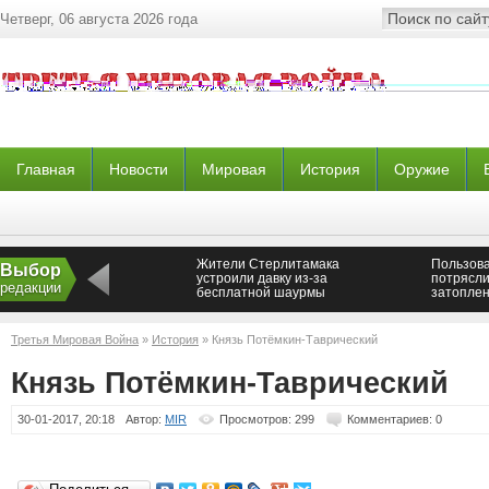
Четверг, 06 августа 2026 года
Главная
Новости
Мировая
История
Оружие
Жители Стерлитамака
Пользова
Выбор
устроили давку из-за
потрясли
редакции
бесплатной шаурмы
затоплен
Петроза
Третья Мировая Война
»
История
» Князь Потёмкин-Таврический
Князь Потёмкин-Таврический
30-01-2017, 20:18
Автор:
MIR
Просмотров: 299
Комментариев: 0