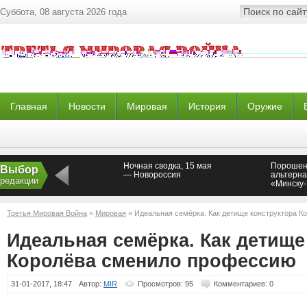
Суббота, 08 августа 2026 года
Главная
Новости
Мировая
История
Оружие
Ночная сводка, 15 мая
Порошен
Выбор
— Новороссия
альтерна
редакции
«Минску
Новорос
Третья Мировая Война
»
Мировая
» Идеальная семёрка. Как детище конструктора 
Идеальная семёрка. Как детище
Королёва сменило профессию
31-01-2017, 18:47
Автор:
MIR
Просмотров: 95
Комментариев: 0