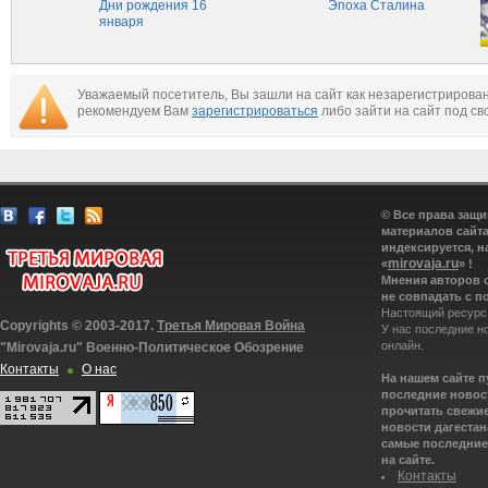
Дни рождения 16
Эпоха Сталина
января
Уважаемый посетитель, Вы зашли на сайт как незарегистрирова
рекомендуем Вам
зарегистрироваться
либо зайти на сайт под св
© Все права защ
материалов сайта
индексируется, н
mirovaja.ru
«
» !
Мнения авторов 
не совпадать с п
Настоящий ресурс
Copyrights © 2003-2017.
Третья Мировая Война
У нас последние н
онлайн.
"Mirovaja.ru" Военно-Политическое Обозрение
Контакты
О нас
На нашем сайте 
последние новост
прочитать свежие
новости дагестана
самые последние 
на сайте.
Контакты