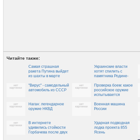
Читайте также:
Cамая страшная
Украинские власти
ракета Путина выйдет
хотят спилить с
из шахты в марте
памятника Родине-
матери герб СССР
"Вирус" - самодельный
Проверка боем: какое
автомобиль из СССР
российское оружие
испытывается
сегодня в Сирии
Наган: легендарное
Военная машина
оружие НКВД
России
В интернете
Ударная подводная
удивились стойкости
лодка проекта 855
Горбачева после двух
Ясень
бутылок водки