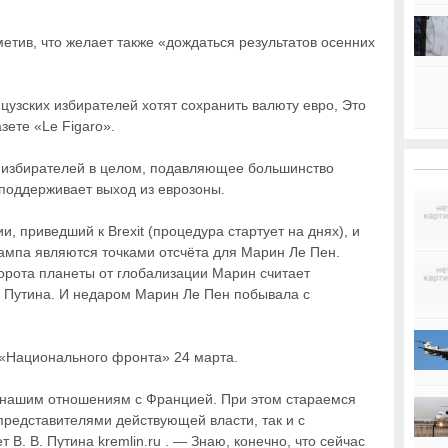
метив, что желает также «дождаться результатов осенних
узских избирателей хотят сохранить валюту евро, Это
зете «Le Figaro».
от избирателей в целом, подавляющее большинство
поддерживает выход из еврозоны.
, приведший к Brexit (процедура стартует на днях), и
ампа являются точками отсчёта для Марин Ле Пен.
орота планеты от глобализации Марин считает
 Путина. И недаром Марин Ле Пен побывала с
 «Национального фронта» 24 марта.
нашим отношениям с Францией. При этом стараемся
представителями действующей власти, так и с
В. В. Путина kremlin.ru . — Знаю, конечно, что сейчас