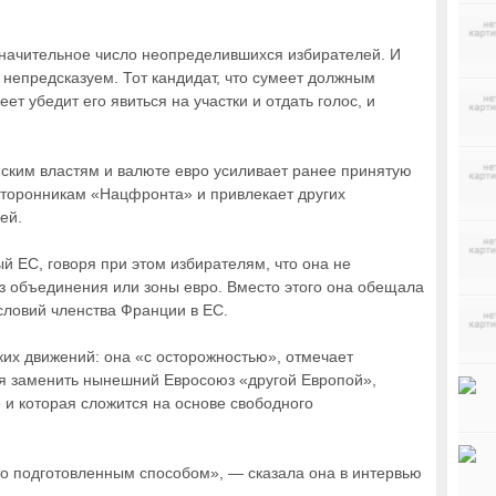
начительное число неопределившихся избирателей. И
я непредсказуем. Тот кандидат, что сумеет должным
ет убедит его явиться на участки и отдать голос, и
ким властям и валюте евро усиливает ранее принятую
сторонникам «Нацфронта» и привлекает других
ей.
й ЕС, говоря при этом избирателям, что она не
 объединения или зоны евро. Вместо этого она обещала
ловий членства Франции в ЕС.
зких движений: она «с осторожностью», отмечает
ься заменить нынешний Евросоюз «другой Европой»,
 и которая сложится на основе свободного
о подготовленным способом», — сказала она в интервью