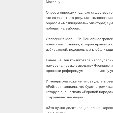
Макрону.
Опросы опросами, однако существует з
это означает, что результат голосовани
образом «мотивировать» электорат, суме
победит на выборах.
Оппозиция Марин Ле Пен общеевропейс
политиком позицию, которая нравится 
избирателей, недовольных глобализаци
Ранее Ле Пен критиковала непопулярны
намерена «резко выводить» Францию из
провести референдум по пересмотру ус
И теперь она тоже не готова делать ре
«Рейтер», заявила, что будет стремит
которую она назвала «Европой народа»
сотрудничества наций.
«Это нужно делать рационально, хорош