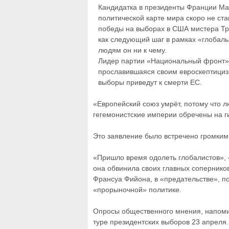
Кандидатка в президенты Франции Мар
политической карте мира скоро не ст
победы на выборах в США мистера Тр
как следующий шаг в рамках «глобаль
людям он ни к чему.
Лидер партии «Национальный фронт»,
прославившаяся своим евроскептицизм
выборы приведут к смерти ЕС.
«Европейский союз умрёт, потому что 
гегемонистские империи обречены на ги
Это заявление было встречено громки
«Пришло время одолеть глобалистов»,
она обвинила своих главных сопернико
Франсуа Фийона, в «предательстве», по
«прорыночной» политике.
Опросы общественного мнения, напомин
туре президентских выборов 23 апреля.