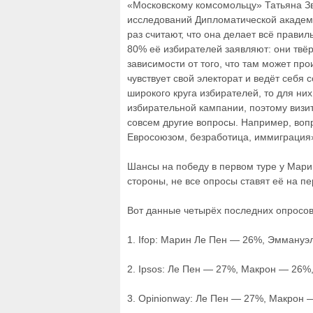
«Московскому комсомольцу» Татьяна Зв
исследований Дипломатической академи
раз считают, что она делает всё прави
80% её избирателей заявляют: они твёрд
зависимости от того, что там может пр
чувствует свой электорат и ведёт себя
широкого круга избирателей, то для н
избирательной кампании, поэтому визит
совсем другие вопросы. Например, воп
Евросоюзом, безработица, иммиграция
Шансы на победу в первом туре у Марин
стороны, не все опросы ставят её на пе
Вот данные четырёх последних опросов 
1. Ifop: Марин Ле Пен — 26%, Эмману
2. Ipsos: Ле Пен — 27%, Макрон — 26%
3. Opinionway: Ле Пен — 27%, Макрон