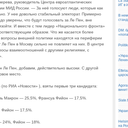
La St
ерева, руководитель Центра евроатлантических
ИГ в 
и МИД России. — За неё голосуют люди, которые как
льно. У нее довольно стабильный электорат. Примерно
В нем
о уверены, что будут голосовать за Ле Пен, вне
станд
оизойти. И вместе с тем лидер «Национального фронта»
DM: б
 соответствующим образом. Что же касается более
«попа
их вопросы внешней политики находятся на периферии
 Ле Пен в Москву сильно не повлияет на них. В центре
Polit
росы взаимоотношений с другими религиями, с
».
«Укра
Лени
 Ле Пен, добавим, действительно высоки. С другой
Ettel
рвое место.
царск
Agora
(по РИА «Новости» ), взяты первые три кандидата:
винит
эль Макрон — 25,5%, Франсуа Фийон — 17,5%.
Slate
, Фийон — 17,5%.
Украи
Helsi
 — 24%, Фийон — 18%.
на Ро