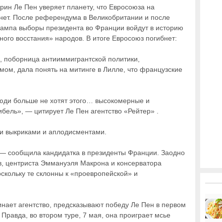
ин Ле Пен уверяет планету, что Евросоюза на
анет. После референдума в Великобритании и после
ампа выборы президента во Франции войдут в историю
ного восстания» народов. В итоге Евросоюз погибнет:
 поборница антииммигрантской политики,
ом, дала понять на митинге в Лилле, что французские
люди больше не хотят этого… высокомерные и
бель», — цитирует Ле Пен агентство «Рейтер» .
ми выкриками и аплодисментами.
 — сообщила кандидатка в президенты Франции. Заодно
в, центриста Эммануэля Макрона и консерватора
скольку те склонны к «проевропейской» и
ает агентство, предсказывают победу Ле Пен в первом
 Правда, во втором туре, 7 мая, она проиграет мсье