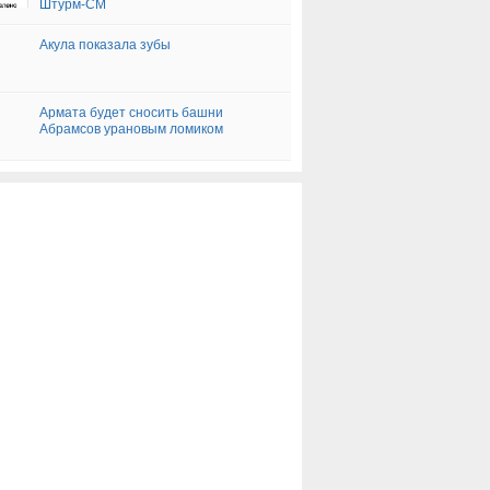
Штурм-СМ
Акула показала зубы
Армата будет сносить башни
Абрамсов урановым ломиком