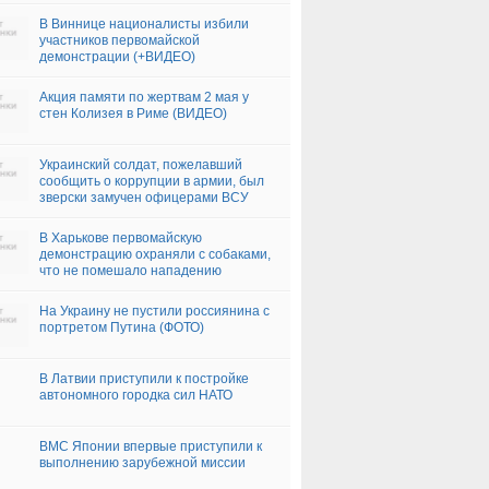
В Виннице националисты избили
участников первомайской
демонстрации (+ВИДЕО)
Акция памяти по жертвам 2 мая у
стен Колизея в Риме (ВИДЕО)
Украинский солдат, пожелавший
сообщить о коррупции в армии, был
зверски замучен офицерами ВСУ
В Харькове первомайскую
демонстрацию охраняли с собаками,
что не помешало нападению
радикалов (ФОТО, ВИДЕО)
На Украину не пустили россиянина с
портретом Путина (ФОТО)
В Латвии приступили к постройке
автономного городка сил НАТО
ВМС Японии впервые приступили к
выполнению зарубежной миссии