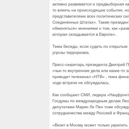
активно развивается и предвыборная ка
то влиять на происходящие события, н
представителями всех политических сил
Соединённых Штатах». Также президент
обменяться» мнениями о том, как «раз
которая складывается в Европе».
Тема беседы, если судить по открытым 
угрозы терроризма.
Пресс-секретарь президента Дмитрий П
«чьи-то внутренние дела или какие-то 
приводит телеканал «НТВ» , тема фин
ходе встречи не обсуждалась.
Как сообщают СМИ, лидера «Нацфронта
Госдумы по международным делам Леон
депутатами Марин Ле Пен тоже обсужда
сотрудничества между Россией и Франц
«Визит в Москву может только укрепить