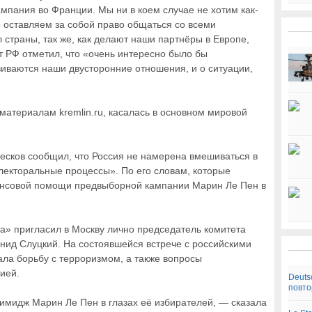
мпания во Франции. Мы ни в коем случае не хотим как-
о оставляем за собой право общаться со всеми
 страны, так же, как делают наши партнёры в Европе,
 РФ отметил, что «очень интересно было бы
виваются наши двусторонние отношения, и о ситуации,
материалам kremlin.ru, касалась в основном мировой
есков сообщил, что Россия не намерена вмешиваться в
электоральные процессы». По его словам, которые
ансовой помощи предвыборной кампании Марин Ле Пен в
» пригласил в Москву лично председатель комитета
ид Слуцкий. На состоявшейся встрече с российскими
ла борьбу с терроризмом, а также вопросы
ией.
Deuts
повто
 имидж Марин Ле Пен в глазах её избирателей, — сказала