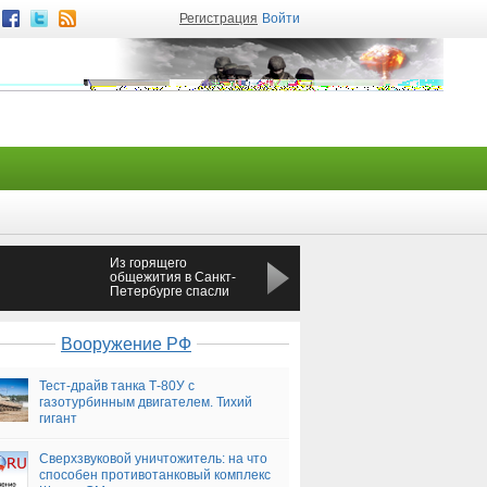
Регистрация
Войти
Из горящего
В Петербурге ЛГБТ-
общежития в Санкт-
активисты избили
Петербурге спасли
Милонова
шесть человек
Вооружение РФ
Тест-драйв танка Т-80У с
газотурбинным двигателем. Тихий
гигант
Сверхзвуковой уничтожитель: на что
способен противотанковый комплекс