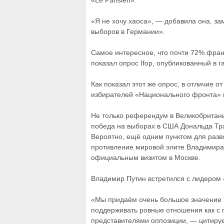
«Le Parisien».
«Я не хочу хаоса», — добавила она, за
выборов в Германии».
Самое интересное, что почти 72% франц
показал опрос Ifop, опубликованный в га
Как показал этот же опрос, в отличие 
избирателей «Национального фронта» 
Не только референдум в Великобритании
победа на выборах в США Дональда Тр
Вероятно, ещё одним пунктом для разв
противление мировой элите Владимира
официальным визитом в Москве.
Владимир Путин встретился с лидером
«Мы придаём очень большое значение 
поддерживать ровные отношения как с 
представителями оппозиции, — цитирует 