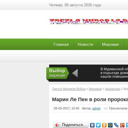
Четверг, 06 августа 2026 года
Главная
Новости
Мировая
В Мурманской о
Выбор
в подъезде дом
редакции
нашли повешен
мужчину
Третья Мировая Война
»
Мировая
»
Аналитика
» Ма
Марин Ле Пен в роли пророк
28-03-2017, 15:40
Автор:
admin
Просмотров:
Поделиться…