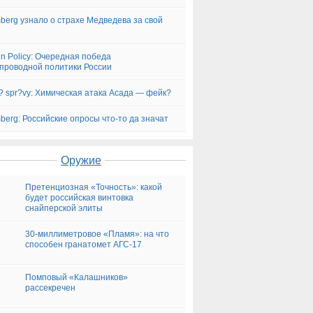
berg узнало о страхе Медведева за свой
gn Policy: Очередная победа
проводной политики России
? spr?vy: Химическая атака Асада — фейк?
berg: Российские опросы что-то да значат
Оружие
Претенциозная «Точность»: какой
будет российская винтовка
снайперской элиты
30-миллиметровое «Пламя»: на что
способен гранатомет АГС-17
Помповый «Калашников»
рассекречен