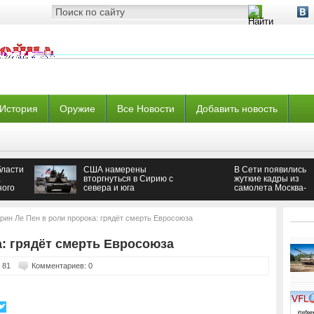
История
Оружие
Все Новости
Добавить новость
бласти
США намерены
В Сети появились
а
вторгнуться в Сирию с
жуткие кадры из
ного
севера и юга
самолета Москва-
Бангкок
рин Ле Пен в роли пророка: грядёт смерть Евросоюза
а: грядёт смерть Евросоюза
 81
Комментариев: 0