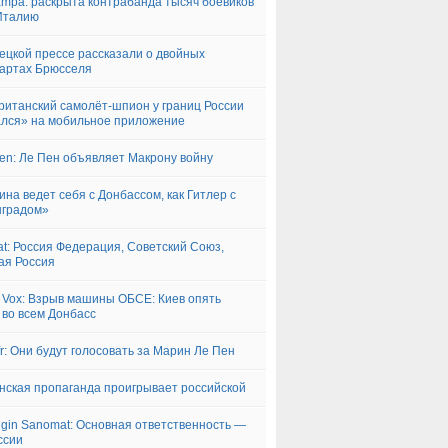
ampa: раскрыта контрабанда тысяч боевиков
Италию
ецкой прессе рассказали о двойных
артах Брюсселя
ританский самолёт-шпион у границ России
лся» на мобильное приложение
iken: Ле Пен объявляет Макрону войну
ина ведет себя с Донбассом, как Гитлер с
нградом»
aat: Россия Федерация, Советский Союз,
ая Россия
 Vox: Взрыв машины ОБСЕ: Киев опять
 во всем Донбасс
.fr: Они будут голосовать за Марин Ле Пен
нская пропаганда проигрывает российской
ngin Sanomat: Основная ответственность —
ссии