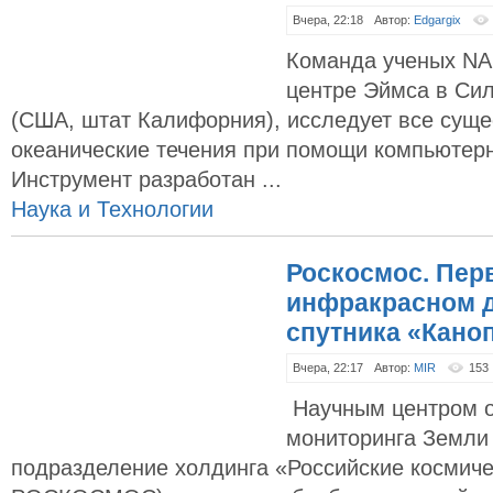
Вчера, 22:18
Автор:
Edgargix
Команда ученых NA
центре Эймса в Си
(США, штат Калифорния), исследует все сущ
океанические течения при помощи компьютер
Инструмент разработан ...
Наука и Технологии
Роскосмос. Пер
инфракрасном д
спутника «Кано
Вчера, 22:17
Автор:
MIR
153
Научным центром о
мониторинга Земли
подразделение холдинга «Российские космиче