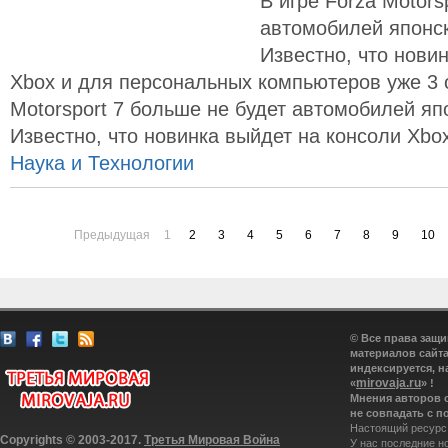
В игре Forza Motors
автомобилей японск
Известно, что нови
Xbox и для персональных компьютеров уже 3 о
Motorsport 7 больше не будет автомобилей яп
Известно, что новинка выйдет на консоли Xbo
Наука и Технологии
Предыдущая
1
2
3
4
5
6
7
8
9
10
© Все права защ
материалов сайта
индексируется, н
mirovaja.ru
«
» !
Мнения авторов 
не совпадать с п
Настоящий ресурс
Copyrights © 2003-2017.
Третья Мировая Война
У нас последние н