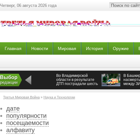
Четверг, 06 августа 2026 года
Главная
Новости
Мировая
История
Оружие
Во Владимирской
В Башки
Выбор
области в результате
насмерть
редакции
ДТП пострадали шесть
между З
человек
трактор
Третья Мировая Война
»
Наука и Технологии
дате
популярности
посещаемости
алфавиту