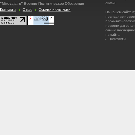
онлайн.
"Mirovaja.ru" Военно-Политическое Обозрение
Контакты
О нас
Ссылки и счетчики
На нашем сайте 
последние новост
прочитать свежие
новости дагестана
самые последние 
на сайте.
Контакты