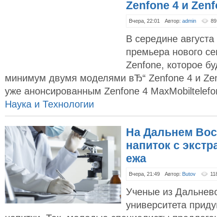
Zenfone 4 и Zenf
Вчера, 22:01
Автор:
admin
89
В середине августа
премьера нового с
Zenfone, которое б
минимум двумя моделями вЂ“ Zenfone 4 и Zen
уже анонсированным Zenfone 4 MaxMobiltelefon
Наука и Технологии
На Дальнем Вос
напиток с экстр
ежа
Вчера, 21:49
Автор:
Butov
11
Ученые из Дальнев
университета прид