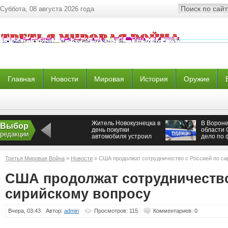
Суббота, 08 августа 2026 года
Главная
Новости
Мировая
История
Оружие
Житель Новокузнецка в
В Ворон
Выбор
день покупки
области 
редакции
автомобиля устроил
дело по 
два ДТП
двух раб
Третья Мировая Война
»
Новости
» США продолжат сотрудничество с Россией по си
США продолжат сотрудничество
сирийскому вопросу
Вчера, 03:43
Автор:
admin
Просмотров: 115
Комментариев: 0