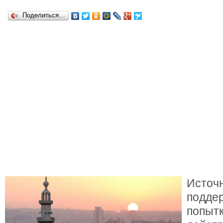
Поделиться…
Источ
подде
попытк