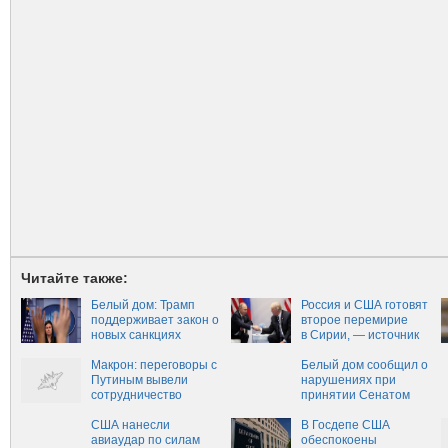
Читайте также:
Белый дом: Трамп
Россия и США готовят
поддерживает закон о
второе перемирие
новых санкциях
в Сирии, — источник
против РФ
Макрон: переговоры с
Белый дом сообщил о
Путиным вывели
нарушениях при
сотрудничество
принятии Сенатом
сторон по Сирии на
США решения по
новый уровень
США нанесли
антироссийским
В Госдепе США
авиаудар по силам
санкциям
обеспокоены