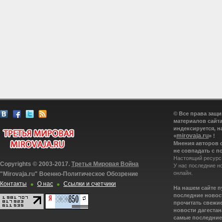
© Все права защ
материалов сайта
индексируется, н
mirovaja.ru
«
» !
Мнения авторов 
не совпадать с п
Настоящий ресурс
Copyrights © 2003-2017.
Третья Мировая Война
У нас последние н
онлайн.
"Mirovaja.ru" Военно-Политическое Обозрение
Контакты
О нас
Ссылки и счетчики
На нашем сайте 
последние новост
прочитать свежие
новости дагестана
самые последние 