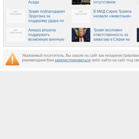
Асада
отсутствием
результатов на
Трамп поблагодарил
Астанинском
В МИД Сирии Трампа
Эрдогана за
процессе
назвали «животным»
поддержку удара по
Сирии
Анкара решила
Трамп возложил
поддержать
ответственность за
возможную военную
химатаку в Сирии на
операцию США в
Асада
Сирии
Уважаемый посетитель, Вы зашли на сайт как незарегистрирова
рекомендуем Вам
зарегистрироваться
либо зайти на сайт под св