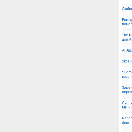
Любов
Forei
помог
The N
для А
Al Ja
Украи
Suome
весен
Замен
перех
Супру
Мы и 
Natio
флот 