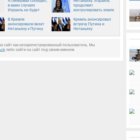
А.Либерман сообщил,
Сирии
Нетаньяху: Израиль
в каких случаях
продолжит
Израиль не будет
контролировать земли
учитывать зоны
палестинцев
деэскалации в Сирии
В Кремле
Кремль анонсировал
анонсировали визит
встречу Путина и
Нетаньяху к Путину
Нетаньяху
а сайт как незарегистрированный пользователь. Мы
ься
либо зайти на сайт под своим именем.