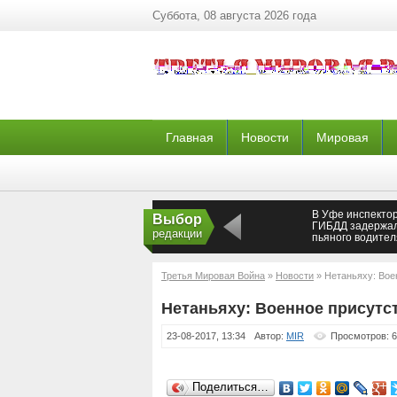
Суббота, 08 августа 2026 года
Главная
Новости
Мировая
В Уфе инспекто
Выбор
ГИБДД задержа
редакции
пьяного водител
автобуса
Третья Мировая Война
»
Новости
» Нетаньяху: Вое
Нетаньяху: Военное присутс
23-08-2017, 13:34
Автор:
MIR
Просмотров: 
Поделиться…