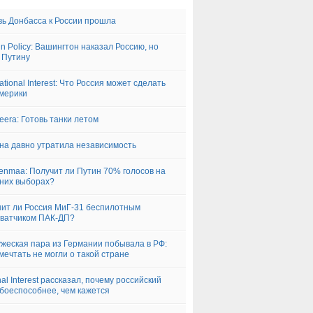
ь Донбасса к России прошла
gn Policy: Вашингтон наказал Россию, но
 Путину
ational Interest: Что Россия может сделать
мерики
zeera: Готовь танки летом
на давно утратила независимость
nmaa: Получит ли Путин 70% голосов на
них выборах?
ит ли Россия МиГ-31 беспилотным
ватчиком ПАК-ДП?
жеская пара из Германии побывала в РФ:
мечтать не могли о такой стране
nal Interest рассказал, почему российский
боеспособнее, чем кажется