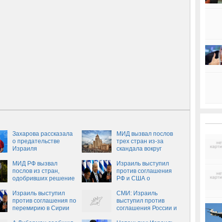
Захарова рассказала
МИД вызвал послов
о предательстве
трех стран из-за
Израиля
скандала вокруг
проекта «Собибор»
МИД РФ вызвал
Израиль выступил
послов из стран,
против соглашения
одобривших решение
РФ и США о
по Собибору
перемирии в Сирии
Израиль выступил
СМИ: Израиль
против соглашения по
выступил против
перемирию в Сирии
соглашения России и
США о перемирии в