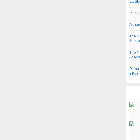
La St
Росси
Ashar
The N
беспи
The N
боесп
Решит
в Кре