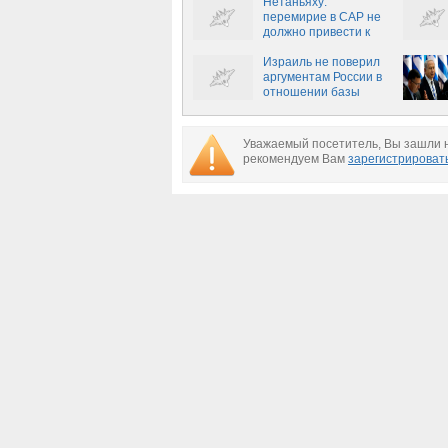
Нетаньяху:
перемирие в САР не
должно привести к
укреплению иранских
позиций
Израиль не поверил
аргументам России в
отношении базы
Ирана в Сирии
Уважаемый посетитель, Вы зашли н
рекомендуем Вам
зарегистрироват