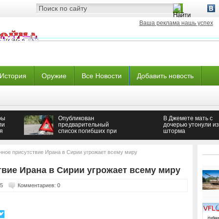
Ваша реклама нашь успех
История
Оружие
Все Новости
Добавить новость
ры
Опубликован
В Джемете мать с
ли
предварительный
дочерью утонули из
я
список погибших при
шторма
падении автобуса на
Кубани
нное присутствие Ирана в Сирии угрожает всему миру
твие Ирана в Сирии угрожает всему миру
65
Комментариев: 0