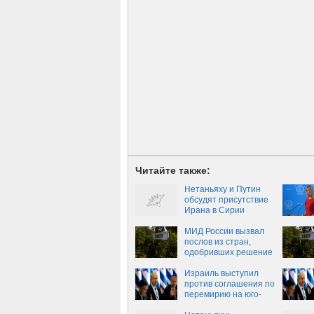
Читайте также:
Нетаньяху и Путин
обсудят присутствие
Ирана в Сирии
МИД России вызвал
послов из стран,
одобривших решение
Польши по Собибору
Израиль выступил
против соглашения по
перемирию на юго-
западе Сирии