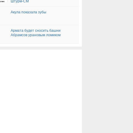
Штурм-СМ
Акула показала зубы
Армата будет сносить башни
Абрамсов урановым ломиком