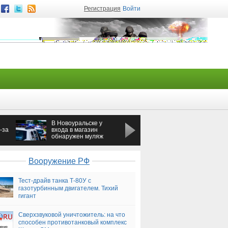
Регистрация
Войти
В Новоуральске у
Ночная сводка, 26
-за
входа в магазин
августа — Новороссия
обнаружен муляж
мины
Вооружение РФ
Тест-драйв танка Т-80У с
газотурбинным двигателем. Тихий
гигант
Сверхзвуковой уничтожитель: на что
способен противотанковый комплекс