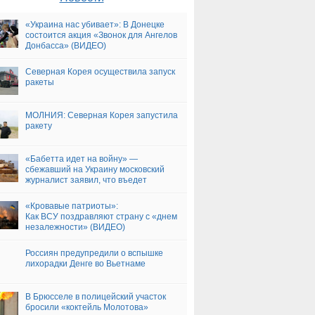
«Украина нас убивает»: В Донецке
состоится акция «Звонок для Ангелов
Донбасса» (ВИДЕО)
Северная Корея осуществила запуск
ракеты
МОЛНИЯ: Северная Корея запустила
ракету
«Бабетта идет на войну» —
сбежавший на Украину московский
журналист заявил, что въедет
на Красную площадь на танке НАТО
«Кровавые патриоты»:
Как ВСУ поздравляют страну с «днем
незалежности» (ВИДЕО)
Россиян предупредили о вспышке
лихорадки Денге во Вьетнаме
В Брюсселе в полицейский участок
бросили «коктейль Молотова»