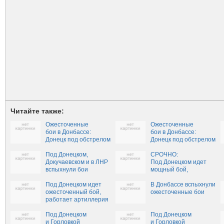
Читайте также:
Ожесточенные
Ожесточенные
бои в Донбассе:
бои в Донбассе:
Донецк под обстрелом
Донецк под обстрелом
ВСУ (+ФОТО)
ВСУ
Под Донецком,
СРОЧНО:
Докучаевском и в ЛНР
Под Донецком идет
вспыхнули бои
мощный бой,
ВСУ ведут огонь
Под Донецком идет
из артиллерии
В Донбассе вспыхнули
ожесточенный бой,
ожесточенные бои
работает артиллерия
Под Донецком
Под Донецком
и Горловкой
и Горловкой