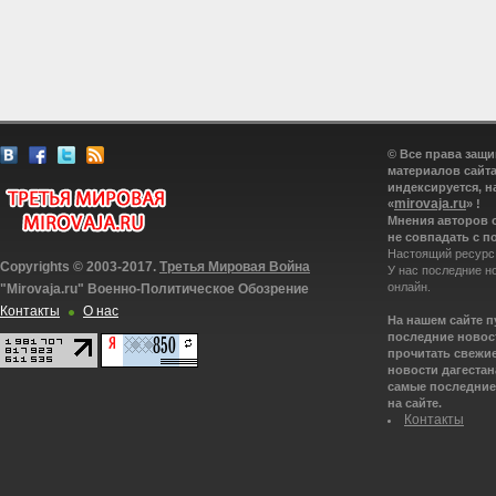
© Все права защ
материалов сайта
индексируется, н
mirovaja.ru
«
» !
Мнения авторов 
не совпадать с п
Настоящий ресурс
Copyrights © 2003-2017.
Третья Мировая Война
У нас последние н
онлайн.
"Mirovaja.ru" Военно-Политическое Обозрение
Контакты
О нас
На нашем сайте 
последние новост
прочитать свежие
новости дагестана
самые последние 
на сайте.
Контакты