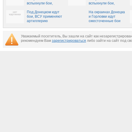
вспыхнули бои,
вспыхнули бои,
ВСУ обстреливают
ВСУ обстреливают
территорию ДНР и
Под Донецком идут
территорию ЛНР
На окраинах Донецка
ЛНР (ВИДЕО)
бои, ВСУ применяют
(ВИДЕО)
и Горловки идут
артиллерию
ожесточенные бои
(видео)
Уважаемый посетитель, Вы зашли на сайт как незарегистрирова
рекомендуем Вам
зарегистрироваться
либо зайти на сайт под св