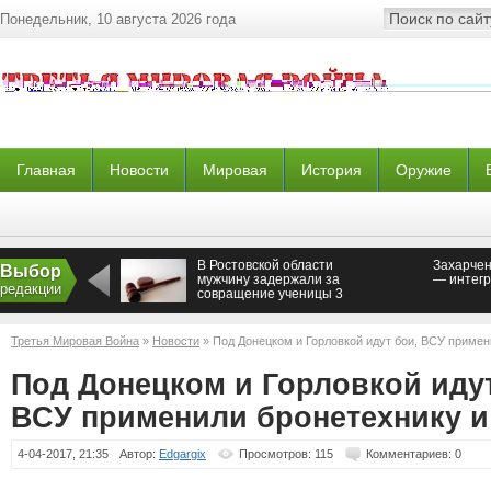
Понедельник, 10 августа 2026 года
Главная
Новости
Мировая
История
Оружие
В Ростовской области
Захарчен
Выбор
мужчину задержали за
— интегр
редакции
совращение ученицы 3
класса
Третья Мировая Война
»
Новости
» Под Донецком и Горловкой идут бои, ВСУ примен
Под Донецком и Горловкой идут
ВСУ применили бронетехнику 
4-04-2017, 21:35
Автор:
Edgargix
Просмотров: 115
Комментариев: 0