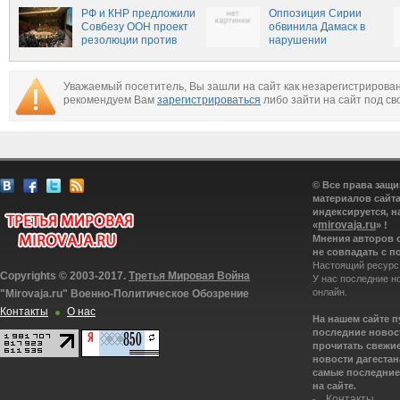
Асада
РФ и КНР предложили
Оппозиция Сирии
Совбезу ООН проект
обвинила Дамаск в
резолюции против
нарушении
химоружия в Сирии и
перемирия
Ираке
Уважаемый посетитель, Вы зашли на сайт как незарегистрирова
рекомендуем Вам
зарегистрироваться
либо зайти на сайт под св
© Все права защ
материалов сайта
индексируется, н
mirovaja.ru
«
» !
Мнения авторов 
не совпадать с п
Настоящий ресурс
Copyrights © 2003-2017.
Третья Мировая Война
У нас последние н
онлайн.
"Mirovaja.ru" Военно-Политическое Обозрение
Контакты
О нас
На нашем сайте 
последние новост
прочитать свежие
новости дагестана
самые последние 
на сайте.
Контакты