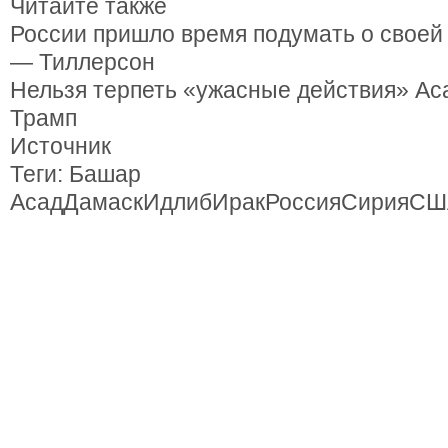
Читайте также
России пришло время подумать о своей
— Тиллерсон
Нельзя терпеть «ужасные действия» Ас
Трамп
Источник
Теги: Башар
АсадДамаскИдлибИракРоссияСирияСШ