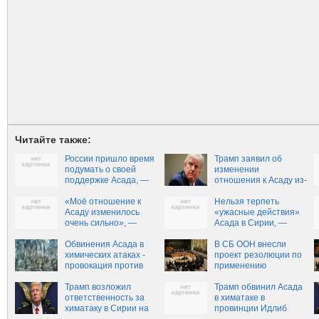
Читайте также:
России пришло время
Трамп заявил об
подумать о своей
изменении
поддержке Асада, —
отношения к Асаду из-
Тиллерсон
за химатаки в Идлибе
«Моё отношение к
Нельзя терпеть
Асаду изменилось
«ужасные действия»
очень сильно», —
Асада в Сирии, —
Трамп
Трамп
Обвинения Асада в
В СБ ООН внесли
химических атаках -
проект резолюции по
провокация против
применению
побед России и Сирии
химоружия в Идлибе
Трамп возложил
Трамп обвинил Асада
ответственность за
в химатаке в
химатаку в Сирии на
провинции Идлиб