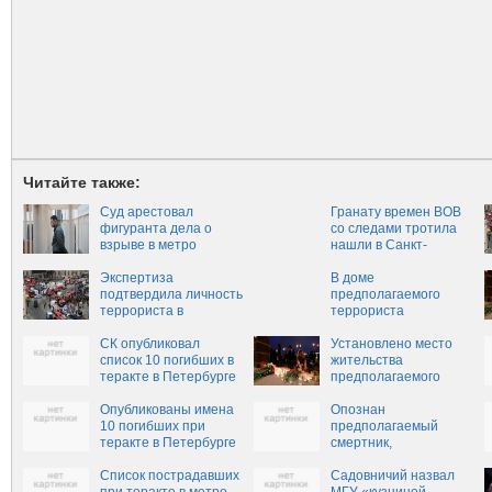
Читайте также:
Суд арестовал
Гранату времен ВОВ
фигуранта дела о
со следами тротила
взрыве в метро
нашли в Санкт-
Петербурга
Петербурге у
Экспертиза
пассажира метро
В доме
подтвердила личность
предполагаемого
террориста в
террориста
Петербурге
Джалилова
СК опубликовал
состоялись обыски
Установлено место
список 10 погибших в
жительства
теракте в Петербурге
предполагаемого
исполнителя теракта
Опубликованы имена
Опознан
10 погибших при
предполагаемый
теракте в Петербурге
смертник,
совершивший теракт в
Список пострадавших
Петербурге
Садовничий назвал