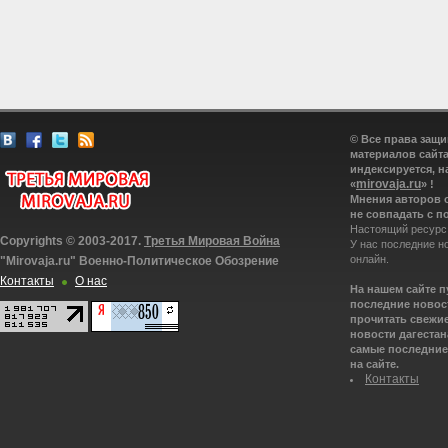
© Все права защ
материалов сайта
индексируется, н
mirovaja.ru
«
» !
Мнения авторов 
не совпадать с п
Настоящий ресурс
Copyrights © 2003-2017.
Третья Мировая Война
У нас последние н
онлайн.
"Mirovaja.ru" Военно-Политическое Обозрение
Контакты
О нас
На нашем сайте 
последние новост
прочитать свежие
новости дагестана
самые последние 
на сайте.
Контакты