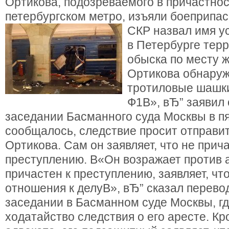
Ортикова, подозреваемого в причастнос
петербургском метро, изъяли боеприпас
СКР назвал имя у
в Петербурге тер
обыска по месту 
Ортикова обнаруж
тротиловые шашки
Ф1В», вЂ” заявил
заседании Басманного суда Москвы в пя
сообщалось, следствие просит отправит
Ортикова. Сам он заявляет, что не прича
преступлению. В«Он возражает против ар
причастен к преступлению, заявляет, чт
отношения к делуВ», вЂ” сказал перево
заседании в Басманном суде Москвы, г
ходатайство следствия о его аресте. Кр