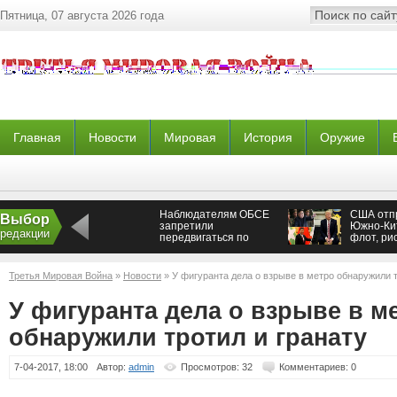
Пятница, 07 августа 2026 года
Главная
Новости
Мировая
История
Оружие
Наблюдателям ОБСЕ
США отп
Выбор
запретили
Южно-Ки
редакции
передвигаться по
флот, ри
грунтовым дорогам в
с Пхенья
Донбассе —
Пекином
Новороссия
Третья Мировая Война
»
Новости
» У фигуранта дела о взрыве в метро обнаружили т
У фигуранта дела о взрыве в м
обнаружили тротил и гранату
7-04-2017, 18:00
Автор:
admin
Просмотров: 32
Комментариев: 0