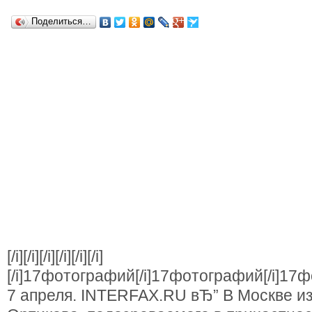
Поделиться…
[/i][/i][/i][/i][/i][/i]
[/i]17фотографий[/i]17фотографий[/i]1
7 апреля. INTERFAX.RU вЂ” В Москве и