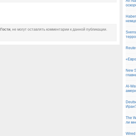
An Na
оскор
Haber
немц
е
Гости
, не могут оставлять комментарии к данной публикации.
Svens
терро
Reute
«Евро
New S
главн
Al-Wa
амери
Deuts
Иран
The W
ли мн
Wired