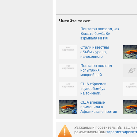
Читайте также:
Пентагон показал, как
В«мать-бомбаВ»
взрывала ИГИЛ
Стали известны
объёмы урона,
нанесенного
Америкой боевикам в
Афганистане
Пентагон показал
испытания
мощнейшей
неядерной бомбы
(ВИДЕО)
США сбросили
«супербомбу»
на тоннели,
построенные
за собственные
США впервые
деньги
применили в
Афганистане против
ИГ сверхмощную
неядерную бомбу
Уважаемый посетитель, Вы зашли н
рекомендуем Вам
зарегистрироват