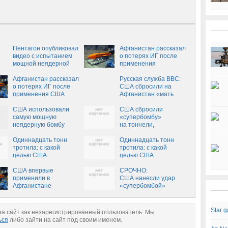
Пентагон опубликовал
Афганистан рассказал
видео с испытанием
о потерях ИГ после
мощной неядерной
применения
бомбы
авиабомбы США
Афганистан рассказал
Русская служба BBC:
о потерях ИГ после
США сбросили на
применения США
Афганистан «мать
"матери всех бомб"
всех бомб»
США использовали
США сбросили
самую мощную
«супербомбу»
неядерную бомбу
на тоннели,
построенные ЦРУ, —
Одиннадцать тонн
Сноуден
Одиннадцать тонн
тротила: с какой
тротила: с какой
целью США
целью США
применили
применили
сверхмощную бомбу в
США впервые
сверхмощную бомбу в
СРОЧНО:
Афганистане (ВИДЕО)
применили в
Афганистане
США нанесли удар
Афганистане
«супербомбой»
сверхмощную
по Афганистану
неядерную бомбу
Star 
а сайт как незарегистрированный пользователь. Мы
ься
либо зайти на сайт под своим именем.