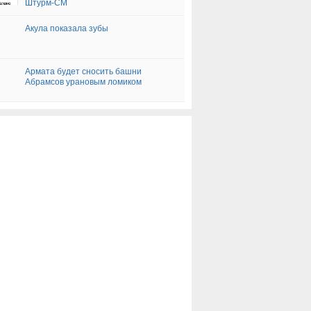
Штурм-СМ
Акула показала зубы
Армата будет сносить башни
Абрамсов урановым ломиком