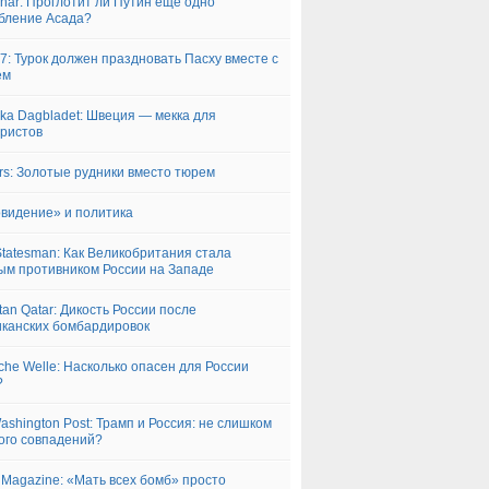
har: Проглотит ли Путин еще одно
бление Асада?
7: Турок должен праздновать Пасху вместе с
ем
ka Dagbladet: Швеция — мекка для
ристов
rs: Золотые рудники вместо тюрем
видение» и политика
tatesman: Как Великобритания стала
ым противником России на Западе
tan Qatar: Дикость России после
канских бомбардировок
che Welle: Насколько опасен для России
?
ashington Post: Трамп и Россия: не слишком
ого совпадений?
 Magazine: «Мать всех бомб» просто