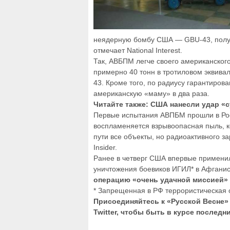
неядерную бомбу США — GBU-43, полу
отмечает National Interest.
Так, АВБПМ легче своего американског
примерно 40 тонн в тротиловом эквивал
43. Кроме того, по радиусу гарантиров
американскую «маму» в два раза.
Читайте также: США нанесли удар «
Первые испытания АВПБМ прошли в Рос
воспламеняется взрывоопасная пыль, к
пути все объекты, но радиоактивного з
Insider.
Ранее в четверг США впервые примен
уничтожения боевиков ИГИЛ* в Афгани
операцию «очень удачной миссией»
* Запрещенная в РФ террористическая 
Присоединяйтесь к «Русской Весне» 
Twitter, чтобы быть в курсе последн