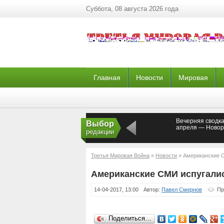
Суббота, 08 августа 2026 года
Главная
Новости
Мировая
Вечерняя сводка
Выбор
апреля — Новор
редакции
Третья Мировая Война
»
Новости
» Американские С
Американские СМИ испугалис
14-04-2017, 13:00
Автор:
Павел Смернов
Пр
Поделиться…