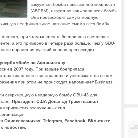
вакуумная бомба повышенной мощности
(АВПБМ), известная как «папа всех бомб».
Она превосходит самую мощную
чившую неофициальное название «мама всех бомб»,
о аналога, при этом мощность боеприпаса составляет
енте, а это примерно в четыре раза больше, чем у GBU-
анного поражения русский «папа» превосходит
супербомбой» по Афганистану
сии в 2007 году. При взрыве боеприпаса
оторая заполняет пространство и уничтожает на своем
аражения при этом не происходит, напоминает Business
или сверхмощную неядерную бомбу GBU-43 для
стане.
Президент США Дональд Трамп назвал
американских вооруженных сил.
организация
в Одноклассниках, Telegram, Facebook, ВКонтакте,
их новостей.