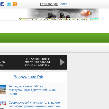
Регистрация
Войти
Под Алеппо взрыв
Полиция Москвы
ила
смертника забрал
задержала
вку
жизни 70 человек
перекрывший шоссе
свадебный кортеж
Вооружение РФ
Тест-драйв танка Т-80У с
газотурбинным двигателем. Тихий
гигант
Сверхзвуковой уничтожитель: на что
способен противотанковый комплекс