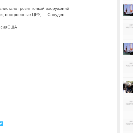
истане грозит гонкой вооружений
и, построенные ЦРУ, — Сноуден
ссияСША