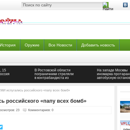
История
Оружие
Все Новости
Добавить новость
, 15
В Ростовской области
На западе Москвы
оссия
пограничники стреляли
иномарка протаран
в контрабандиста из
автобусную остано
Украины
МИ испугались российского «папу всех бомб»
ь российского «папу всех бомб»
осмотров: 23
Комментариев: 0