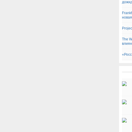
дожид
Frankf
новая
Proje
The W
влиян
«Росс