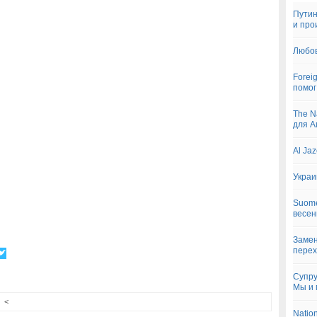
Путин
и про
Любов
Forei
помог
The N
для А
Al Ja
Украи
Suome
весен
Замен
перех
Супру
Мы и 
<
Natio