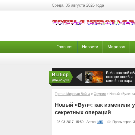
Среда, 05 августа 2026 года
Главная
Новости
Мировая
В Московской об
Выбор
пожаре погибла
редакции
семейная пара
Третья Мировая Война
»
Оружие
» Новый «Вул»: к
Новый «Вул»: как изменили 
секретных операций
28-03-2017, 15:50
Автор:
MIR
Просмотров: 