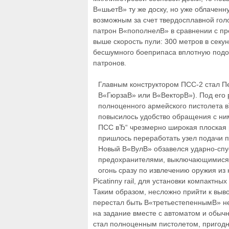
В«шьетВ» ту же доску, но уже облаченн
возможным за счет твердосплавной голо
патрон В«пополнелВ» в сравнении с п
выше скорость пули: 300 метров в секун
бесшумного боеприпаса вплотную подоб
патронов.
Главным конструктором ПСС-2 стал Пе
В«ГюрзаВ» или В«ВекторВ»). Под его
полноценного армейского пистолета вЂ
повысилось удобство обращения с ни
ПСС вЂ“ чрезмерно широкая плоская р
пришлось переработать узел подачи п
Новый В«ВулВ» обзавелся ударно-спу
предохранителями, выключающимися п
огонь сразу по извлечению оружия из
Picatinny rail, для установки компактн
Таким образом, несложно прийти к выв
перестал быть В«третьестепеннымВ» н
на задание вместе с автоматом и обычн
стал полноценным пистолетом, пригодн