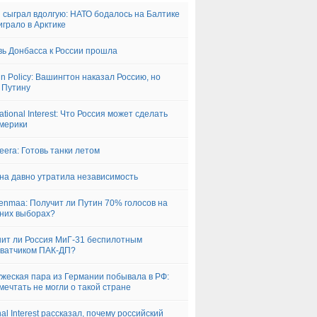
 сыграл вдолгую: НАТО бодалось на Балтике
играло в Арктике
ь Донбасса к России прошла
gn Policy: Вашингтон наказал Россию, но
 Путину
ational Interest: Что Россия может сделать
мерики
zeera: Готовь танки летом
на давно утратила независимость
nmaa: Получит ли Путин 70% голосов на
них выборах?
ит ли Россия МиГ-31 беспилотным
ватчиком ПАК-ДП?
жеская пара из Германии побывала в РФ:
мечтать не могли о такой стране
nal Interest рассказал, почему российский