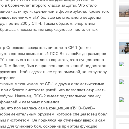
ую в бронежилет второго класса защиты. Это стало
вной части пули, сделанной в форме зубила. Кроме того,
редшественником вЂ“ больше метательного вещества,
ду, против 200 у СП-4. Таким образом, энергетика
ралась к показателям сверхзвуковых пистолетных
тр Сердюков, создатель пистолета СР-1 (он же
 руководством компактный ПСС В«выросВ» до размеров
“ теперь его не так легко спрятать, зато существенно
м. Тем более, был исправлен единственный недостаток
укоятка. Чтобы сделать ее эргономичной, конструктору
атронов.
сковым механизмом от СР-1 с двумя автоматическими
ри обхвате пистолета рукой, что позволяет открывать
 кобуры. Наконец, ПСС-2 имеет подствольную планку
ых фонарей и лазерных прицелов.
оду, что поменялась сама концепция вЂ“ В«ВулВ»
еобременительным оружием, которое спецназовец брал
ым пистолетом. Он поднялся на ступеньку вверх и сам
ым для ближнего боя, сохранив при этом функцию