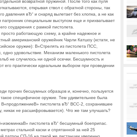
тдельной возвратной пружиной. После того как пуля
 откатываются, открывая ствол с обратной стороны, так
го давления вЂ“ и снаряд вылетает без хлопка, а не как
ти патронник специальным выступом еще и прихватывает
 его соударения с рамкой пистолета.
е просто работающую схему, а крайне надежное и
стный американский оружейник Чарли Катшоу (кстати, не
сийское оружие): В«Стрелять из пистолета ПСС,
 одно удовольствие. Механизм маленького пистолета
ельб не случилось ни одной осечки. Бесшумность и
ют его практически идеальным выбором при проведении
еди прочих бесшумных образцов и, конечно, пользуется
 такое специфичное оружие. Тем удивительнее была
 В«продолжениеВ» пистолета вЂ“ ВСС-2, сохранившее
ву, никак не расшифровывается). Что же там улучшать?
В«изюминкаВ» пистолета вЂ“ бесшумный боеприпас.
метрах стальной каски и спрятанной за ней 25
ый патрон СП-16 на такой же дистанции уверенно