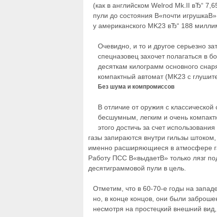
(как в английском Welrod Mk.II вЂ“ 7
пули до состояния В«почти игрушкаВ»
у американского MK23 вЂ“ 188 миллим
Очевидно, и то и другое серьезно з
спецназовец захочет полагаться в б
десяткам килограмм основного снар
компактный автомат (MK23 с глушит
Без шума и компромиссов
В отличие от оружия с классическо
бесшумным, легким и очень компакт
этого достичь за счет использовани
газы запираются внутри гильзы штоком,
именно расширяющиеся в атмосфере га
Работу ПСС В«выдаетВ» только лязг по
десятиграммовой пули в цель.
Отметим, что в 60-70-е годы на запа
но, в конце концов, они были заброше
несмотря на простецкий внешний вид