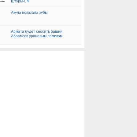
Штурм-СМ
Акула показала зубы
Армата будет сносить башни
Абрамсов урановым ломиком