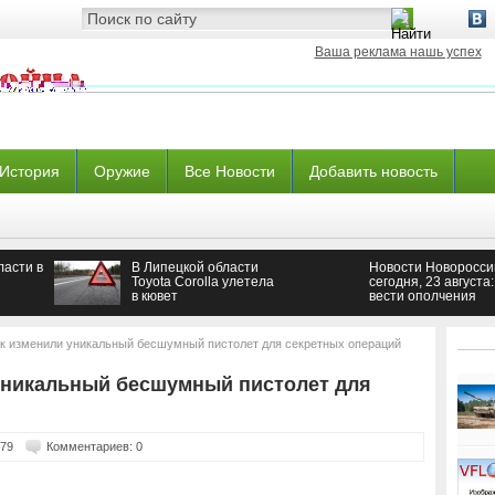
Ваша реклама нашь успех
История
Оружие
Все Новости
Добавить новость
ласти в
В Липецкой области
Новости Новоросси
Toyota Corolla улетела
сегодня, 23 августа:
в кювет
вести ополчения
Донбасса сегодня,
сводки из ДНР и ЛН
на 23.08.2017
ак изменили уникальный бесшумный пистолет для секретных операций
уникальный бесшумный пистолет для
379
Комментариев: 0