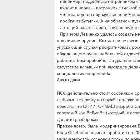
например, подвижным патронником с о
входит в нарезы, патронник с гильзой
что в канале не образуется пониженно
пробка из бутылки. А на обратном пу
летящий назад затвор, снижая шум от
При этом Левченко удалось создать н
практичное оружие. Вот что пишет изве
упускающий случая раскритиковать рос
обладающего очень небольшой отдачей,
работает бесперебойно. За два дня стр
отсутствие вспышки при выстреле дела
специальных операцийВ».
Два в одном
ПСС действительно стоит особняком ср
любовью тех, кому по службе положено
новость, что ЦНИИТОЧМАШ разработал
советский код В«ВулВ» (который, к сло
Давайте разберемся.
Прежде всего, была модернизирована 
Если СП-4 обеспечивал пробитие на 20 
миллиметровой сосновой доски, то нов