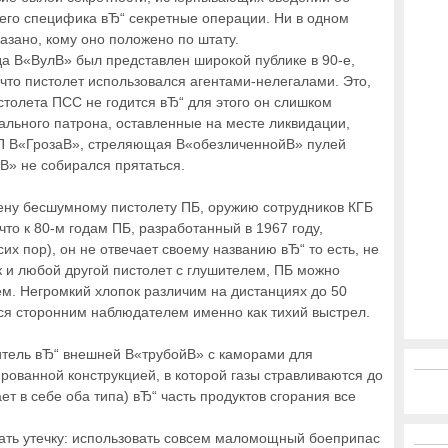
 его специфика вЂ“ секретные операции. Ни в одном
азано, кому оно положено по штату.
да В«ВулВ» был представлен широкой публике в 90-е,
то пистолет использовался агентами-нелегалами. Это,
истолета ПСС не годится вЂ“ для этого он слишком
ального патрона, оставленные на месте ликвидации,
СП В«ГрозаВ», стреляющая В«обезличеннойВ» пулей
В» не собирался прятаться.
ену бесшумному пистолету ПБ, оружию сотрудников КГБ
что к 80-м годам ПБ, разработанный в 1967 году,
сих пор), он не отвечает своему названию вЂ“ то есть, не
 и любой другой пистолет с глушителем, ПБ можно
. Негромкий хлопок различим на дистанциях до 50
ся сторонним наблюдателем именно как тихий выстрел.
шитель вЂ“ внешней В«трубойВ» с каморами для
рованной конструкцией, в которой газы стравливаются до
ает в себе оба типа) вЂ“ часть продуктов сгорания все
ать утечку: использовать совсем маломощный боеприпас