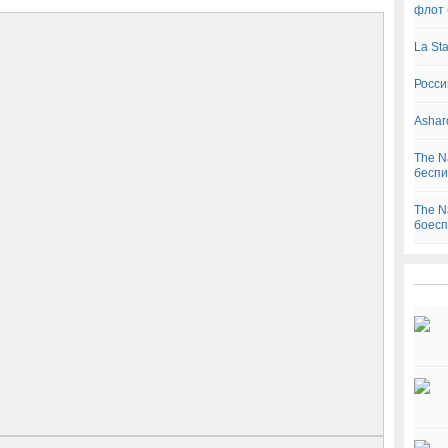
флот 
La St
Росси
Ashar
The N
беспи
The N
боесп