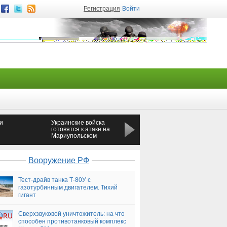
Регистрация
Войти
и
Украинские войска
В Омской области в
готовятся к атаке на
жутком ДТП погибли
Мариупольском
три человека
направлении —
Р
Новороссия
Вооружение РФ
Тест-драйв танка Т-80У с
газотурбинным двигателем. Тихий
гигант
Сверхзвуковой уничтожитель: на что
способен противотанковый комплекс