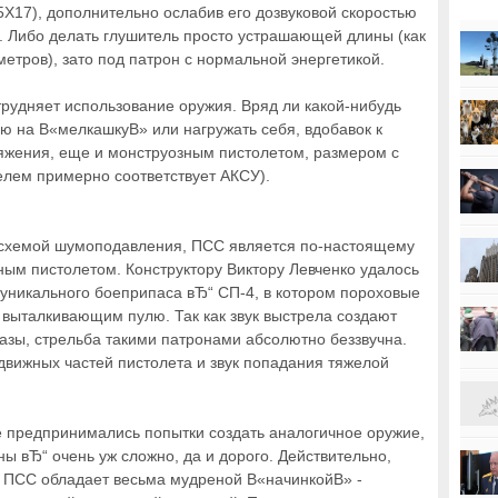
,65Х17), дополнительно ослабив его дозвуковой скоростью
. Либо делать глушитель просто устрашающей длины (как
етров), зато под патрон с нормальной энергетикой.
атрудняет использование оружия. Вряд ли какой-нибудь
ою на В«мелкашкуВ» или нагружать себя, вдобавок к
яжения, еще и монструозным пистолетом, размером с
елем примерно соответствует АКСУ).
й схемой шумоподавления, ПСС является по-настоящему
ным пистолетом. Конструктору Виктору Левченко удалось
я уникального боеприпаса вЂ“ СП-4, в котором пороховые
 выталкивающим пулю. Так как звук выстрела создают
зы, стрельба такими патронами абсолютно беззвучна.
движных частей пистолета и звук попадания тяжелой
де предпринимались попытки создать аналогичное оружие,
ны вЂ“ очень уж сложно, да и дорого. Действительно,
, ПСС обладает весьма мудреной В«начинкойВ» -