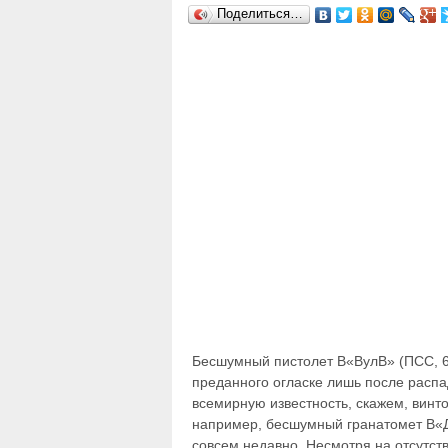
Поделиться…
Бесшумный пистолет В«ВулВ» (ПСС, 6П
преданного огласке лишь после распа
всемирную известность, скажем, винто
например, бесшумный гранатомет В«Дя
совсем недавно. Несмотря на отсутст