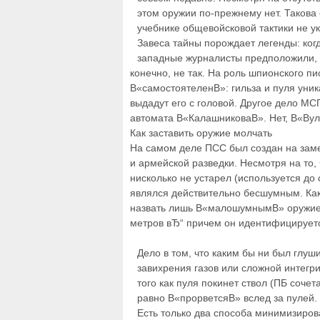
этом оружии по-прежнему нет. Такова
учебнике общевойсковой тактики не ук
Завеса тайны порождает легенды: ког
западные журналисты предположили, ч
конечно, не так. На роль шпионского п
В«самостоятеленВ»: гильза и пуля уник
выдадут его с головой. Другое дело М
автомата В«КалашниковаВ». Нет, В«Вул
Как заставить оружие молчать
На самом деле ПСС был создан на зам
и армейской разведки. Несмотря на то, 
нисколько не устарел (используется до 
являлся действительно бесшумным. Как
назвать лишь В«малошумнымВ» оружием
метров вЂ“ причем он идентифицирует
Дело в том, что каким бы ни был глу
завихрения газов или сложной интегри
того как пуля покинет ствол (ПБ сочет
равно В«прорветсяВ» вслед за пулей.
Есть только два способа минимизиров