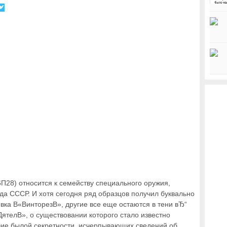
28) относится к семейству специального оружия,
да СССР. И хотя сегодня ряд образцов получил буквально
вка В«ВинторезВ», другие все еще остаются в тени вЂ“
телВ», о существовании которого стало известно
вие былой секретности, исчерпывающих сведений об