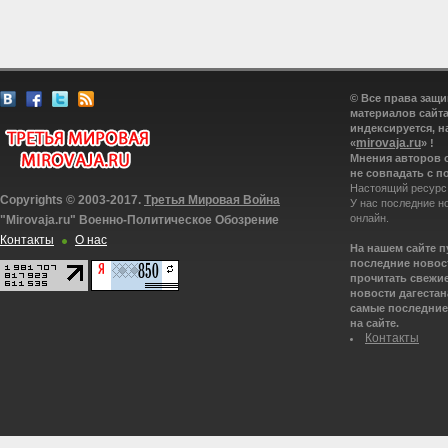
© Все права защ
материалов сайта
индексируется, н
mirovaja.ru
«
» !
Мнения авторов 
не совпадать с п
Настоящий ресурс
Copyrights © 2003-2017.
Третья Мировая Война
У нас последние н
онлайн.
"Mirovaja.ru" Военно-Политическое Обозрение
Контакты
О нас
На нашем сайте 
последние новост
прочитать свежие
новости дагестана
самые последние 
на сайте.
Контакты