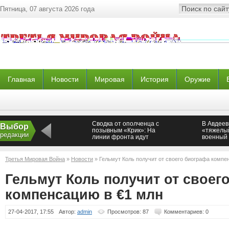
Пятница, 07 августа 2026 года
Главная
Новости
Мировая
История
Оружие
Сводка от ополченца с
В Авдеев
Выбор
позывным «Крик»: На
«тяжелый
редакции
линии фронта идут
военный
ожесточенные бои
Новорос
Третья Мировая Война
»
Новости
» Гельмут Коль получит от своего биографа компе
Гельмут Коль получит от своег
компенсацию в €1 млн
27-04-2017, 17:55
Автор:
admin
Просмотров: 87
Комментариев: 0